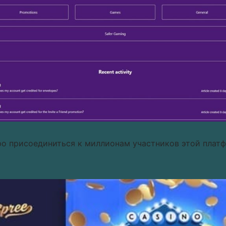
о присоединиться к миллионам участников этой платф