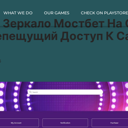
WHAT WE DO
OUR GAMES
CHECK ON PLAYSTOR
 Зеркало Мостбет На 
пещущий Доступ К С
6