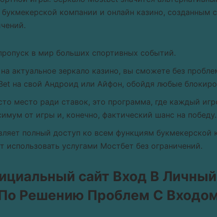
 букмекерской компании и онлайн казино, созданным 
чений.
пропуск в мир больших спортивных событий.
на актуальное зеркало казино, вы сможете без пробле
et на свой Андроид или Айфон, обойдя любые блокиро
сто место ради ставок, это программа, где каждый игр
имум от игры и, конечно, фактический шанс на победу.
вляет полный доступ ко всем функциям букмекерской 
ет использовать услугами Мостбет без ограничений.
ициальный сайт Вход В Личный
По Решению Проблем С Входо