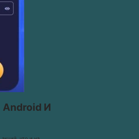
 Android И
акций, что и на