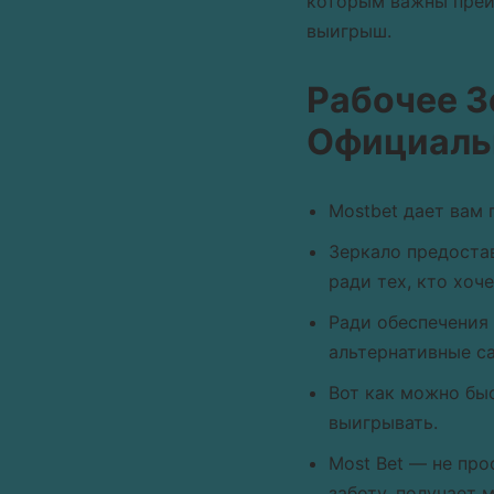
которым важны преи
выигрыш.
Рабочее З
Официальн
Mostbet дает вам 
Зеркало предоста
ради тех, кто хоч
Ради обеспечения 
альтернативные с
Вот как можно бы
выигрывать.
Most Bet — не про
заботу, получает 