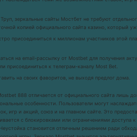
Труп, зеркальные сайты Мостбет не требуют отдельног
точной копией официального сайта казино, который уж
стро присоединиться к миллионам участников этой пл
ться на email-рассылку от Mostbet для получения акт
ли присоединиться к телеграм-каналу Most Bet.
авить на своих фаворитов, не выходя предлог дома.
ostbet 888 отличается от официального сайта лишь д
ональные особенности. Пользователи могут наслаждат
к, игр и акций, союз и на главном сайте. Это предост
кивается с блокировками или ограничениями доступа к
 Неустойка становится отличным решением ради обхо
ортной игры. Зеркало Mostbet значится альтернативн