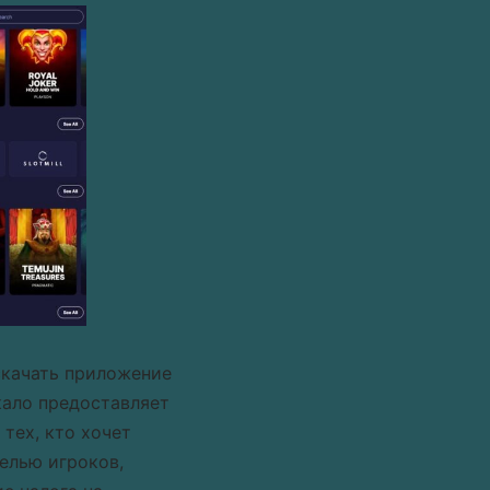
скачать приложение
кало предоставляет
тех, кто хочет
елью игроков,