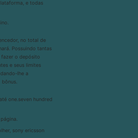
lataforma, e todas
ino.
ncedor, no total de
nará. Possuindo tantas
 fazer o depósito
es e seus limites
 dando-lhe a
o bônus.
até one.seven hundred
 página.
lher, sony ericsson