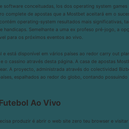
 software conceituadas, los dos operating system games 
ro complete de apostas que a Mostbet aceitará em o suce
 contém operating-system resultados mais significativas, ta
s e handicaps. Semelhante a uma ex profeso pré-jogo, a op
ível para os próximos eventos ao vivo.
l e está disponível em vários países ao redor carry out pl
 e o cassino através desta página. A casa de apostas Mostb
ear. A proyecto, administrada através do colectividad Bizbo
íses, espalhados ao redor do globo, contando possuindo 
.
Futebol Ao Vivo
cisa produzir é abrir o web site zero teu browser e visitar