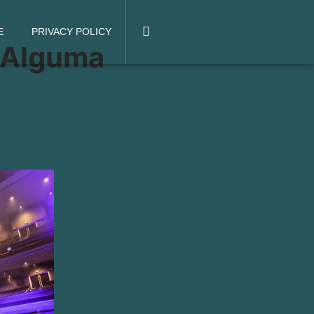
E
PRIVACY POLICY
 Alguma