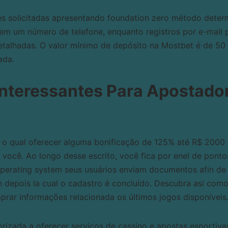
s solicitadas apresentando foundation zero método determ
rem um número de telefone, enquanto registros por e-mail
talhadas. O valor mínimo de depósito na Mostbet é de 50 
ada.
nteressantes Para Apostado
o qual oferecer alguma bonificação de 125% até R$ 2000 
 você. Ao longo desse escrito, você fica por enel de pont
perating system seus usuários enviam documentos afin d
n depois la cual o cadastro é concluído. Descubra asi como
rar informações relacionada os últimos jogos disponíveis
rizada a oferecer serviços de cassino e apostas esportiva