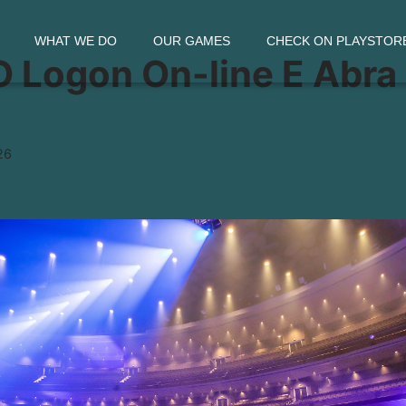
WHAT WE DO
OUR GAMES
CHECK ON PLAYSTOR
 Logon On-line E Abra
26