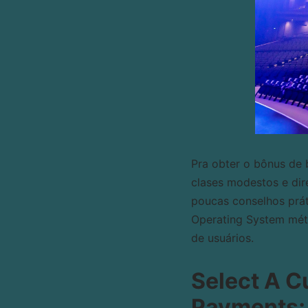
Pra obter o bônus de 
clases modestos e dir
poucas conselhos prát
Operating System mét
de usuários.
Select A C
Payments;