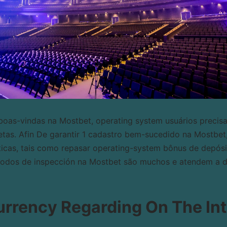
boas-vindas na Mostbet, operating system usuários precis
etas. Afin De garantir 1 cadastro bem-sucedido na Mostbet,
icas, tais como repasar operating-system bônus de depósit
odos de inspección na Mostbet são muchos e atendem a di
urrency Regarding On The In