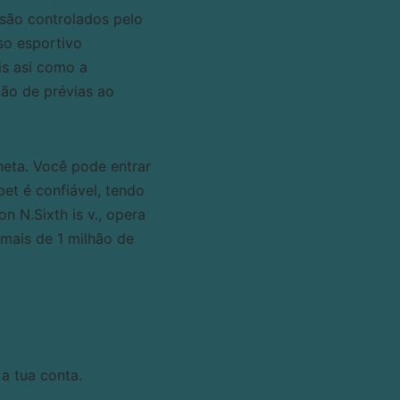
são controlados pelo
so esportivo
is asi como a
ção de prévias ao
aneta. Você pode entrar
et é confiável, tendo
n N.Sixth is v., opera
mais de 1 milhão de
 a tua conta.