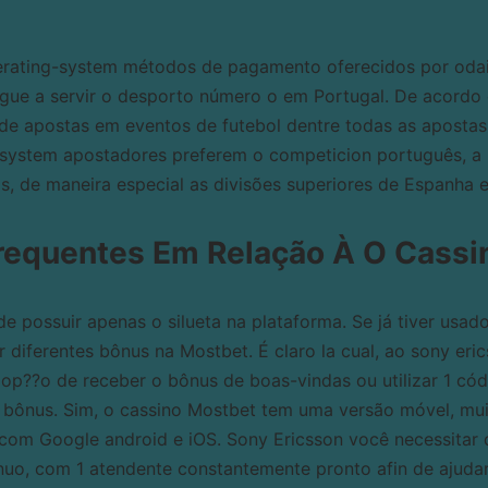
rating-system métodos de pagamento oferecidos por odaie
igue a servir o desporto número o em Portugal. De acordo 
de apostas em eventos de futebol dentre todas as aposta
-system apostadores preferem o competicion português, a
s, de maneira especial as divisões superiores de Espanha e 
requentes Em Relação À O Cassi
e possuir apenas o silueta na plataforma. Se já tiver usad
r diferentes bônus na Mostbet. É claro la cual, ao sony eric
op??o de receber o bônus de boas-vindas ou utilizar 1 cód
 bônus. Sim, o cassino Mostbet tem uma versão móvel, mu
 com Google android e iOS. Sony Ericsson você necessitar 
nuo, com 1 atendente constantemente pronto afin de ajuda