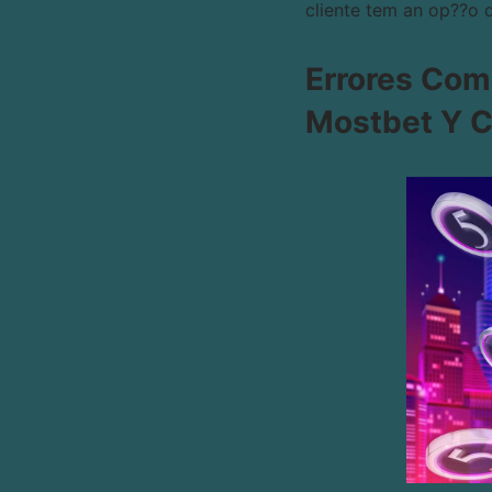
cliente tem an op??o 
Errores Com
Mostbet Y C