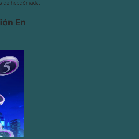
vés de hebdómada.
ión En