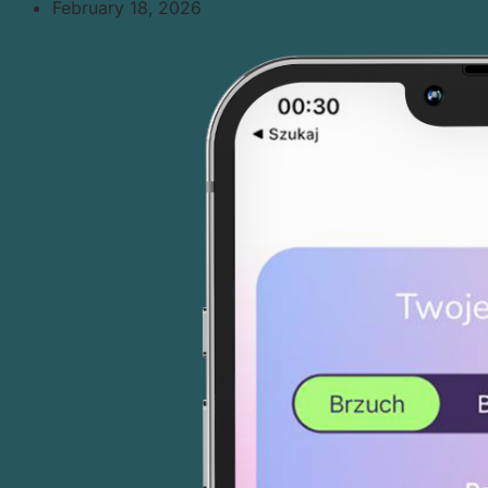
February 18, 2026