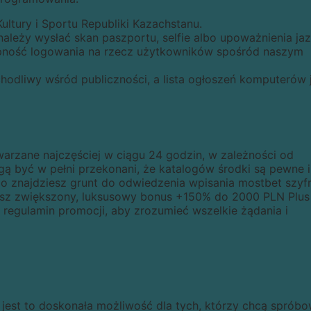
ultury i Sportu Republiki Kazachstanu.
należy wysłać skan paszportu, selfie albo upoważnienia jaz
pność logowania na rzecz użytkowników spośród naszym
chodliwy wśród publiczności, a lista ogłoszeń komputerów 
warzane najczęściej w ciągu 24 godzin, w zależności od
gą być w pełni przekonani, że katalogów środki są pewne i
o znajdziesz grunt do odwiedzenia wpisania mostbet szyf
sz zwiększony, luksusowy bonus +150% do 2000 PLN Plus
 regulamin promocji, aby zrozumieć wszelkie żądania i
est to doskonała możliwość dla tych, którzy chcą sprób