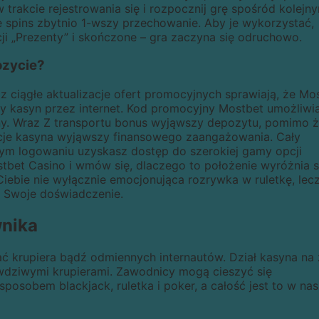
 trakcie rejestrowania się i rozpocznij grę spośród kolejn
ee spins zbytnio 1-wszy przechowanie. Aby je wykorzystać,
cji „Prezenty” i skończone – gra zaczyna się odruchowo.
ozycie?
ciągłe aktualizacje ofert promocyjnych sprawiają, że Mo
y kasyn przez internet. Kod promocyjny Mostbet umożliwi
iny. Wraz Z transportu bonus wyjąwszy depozytu, pomimo 
ycje kasyna wyjąwszy finansowego zaangażowania. Cały
nym logowaniu uzyskasz dostęp do szerokiej gamy opcji
tbet Casino i wmów się, dlaczego to położenie wyróżnia s
Ciebie nie wyłącznie emocjonująca rozrywka w ruletkę, lec
ą Swoje doświadczenie.
nika
nać krupiera bądź odmiennych internautów. Dział kasyna na
wdziwymi krupierami. Zawodnicy mogą cieszyć się
osobem blackjack, ruletka i poker, a całość jest to w na