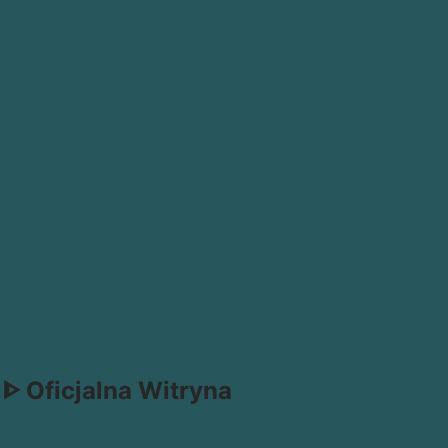
ᐈ Oficjalna Witryna