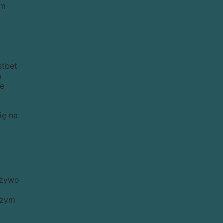
ym
stbet
a
że
ię na
z
 żywo
szym