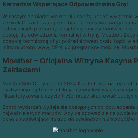
Narzędzia Wspierające Odpowiedzialną Grę:
W naszym zamiarze we morału należy podać wyłącznie wa
zezwoli Ci zachować pełne bezpieczeństwo swego konta
ustawieniach platformy. Znajdź najnowszy odnośnik do o
dostęp do odwiedzenia formalnej witryny Mostbet. Żeby u
pomocą techniczną zbyt pośrednictwem czatu bądź wiado
mirrora strony www, VPN lub programów mobilnej Mostbe
Mostbet – Oficjalna Witryna Kasyna P
Zakładami
Mostbet360 Copyright © 2024 Każde treści na tejże st
dystrybucja bądź reprodukcja materiałów wyjąwszy uprze
Nieautoryzowane użycie treści może skutkować podjęci
Sporo wydarzeń wydaje się dostępnych do odwiedzenia ob
najważniejszych meczów. Aby zalogować się na swoje kont
okno umożliwiające dostęp do odwiedzenia szczegółów ko