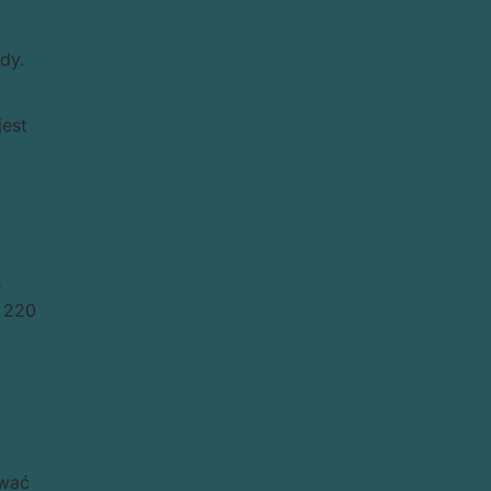
dy.
jest
r
 220
ować