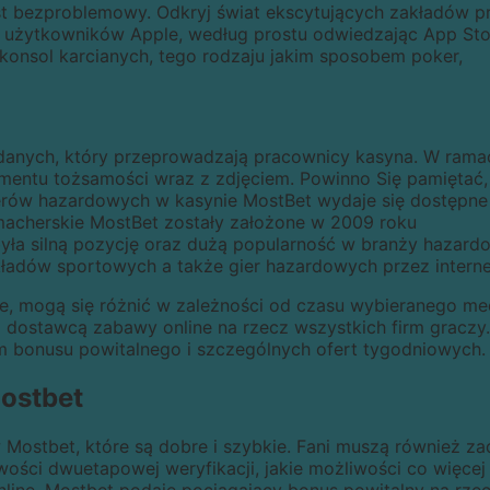
t bezproblemowy. Odkryj świat ekscytujących zakładów p
 użytkowników Apple, według prostu odwiedzając App Sto
 konsol karcianych, tego rodzaju jakim sposobem poker,
i danych, który przeprowadzają pracownicy kasyna. W rama
mentu tożsamości wraz z zdjęciem. Powinno Się pamiętać,
erów hazardowych w kasynie MostBet wydaje się dostępne
kmacherskie MostBet zostały założone w 2009 roku
ła silną pozycję oraz dużą popularność w branży hazard
ładów sportowych a także gier hazardowych przez interne
ane, mogą się różnić w zależności od czasu wybieranego me
dostawcą zabawy online na rzecz wszystkich firm graczy.
m bonusu powitalnego i szczególnych ofert tygodniowych.
ostbet
 Mostbet, które są dobre i szybkie. Fani muszą również z
ości dwuetapowej weryfikacji, jakie możliwości co więcej