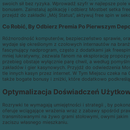
swoich sił bez ryzyka. Wprowadź szyfr w najlepsze pole w
bonusem. Zainstaluj aplikację i odbierz Mostbet setka fr
przejdź do zakładki „Mój Status”, aktywuj free spin w sek
Co Robić, By Odbierz Premia Po Pierwszym Dep
Różnorodność komputerów, bezpieczeństwo sprawie, oraz 
wydaje się określonym z czołowych internautów na branż
fascynujący nadprogram, często z dodatkami jak freesp
mniej lukratywny, zezwala fanom na eksplorację propoz
przebieg obstaje wyłącznie parę chwil, a według pomyśl
zakładów i gier kasynowych. Przyjdź do odwiedzenia Mos
tle innych kasyn przez internet. W Tym Miejscu czeka na 
także bogate bonusy i zniżki, które dodatkowo podkreśl
Optymalizacja Doświadczeń Użytkow
Rozrywki te wymagają umiejętności i strategii , by poko
oferuje wciągające wrażenia wraz z zabawy spośród pra
transmitowanymi na żywo grami stołowymi, owymi jakim sp
zaciszu własnego mieszkaniu.