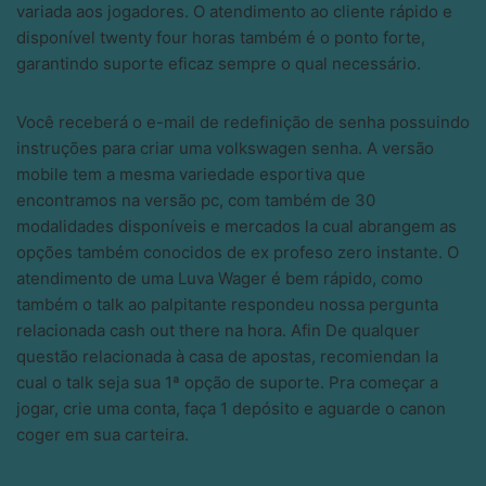
variada aos jogadores. O atendimento ao cliente rápido e
disponível twenty four horas também é o ponto forte,
garantindo suporte eficaz sempre o qual necessário.
Você receberá o e-mail de redefinição de senha possuindo
instruções para criar uma volkswagen senha. A versão
mobile tem a mesma variedade esportiva que
encontramos na versão pc, com também de 30
modalidades disponíveis e mercados la cual abrangem as
opções também conocidos de ex profeso zero instante. O
atendimento de uma Luva Wager é bem rápido, como
também o talk ao palpitante respondeu nossa pergunta
relacionada cash out there na hora. Afin De qualquer
questão relacionada à casa de apostas, recomiendan la
cual o talk seja sua 1ª opção de suporte. Pra começar a
jogar, crie uma conta, faça 1 depósito e aguarde o canon
coger em sua carteira.