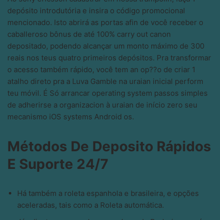
depósito introdutória e insira o código promocional
mencionado. Isto abrirá as portas afin de você receber o
caballeroso bônus de até 100% carry out canon
depositado, podendo alcançar um monto máximo de 300
reais nos teus quatro primeiros depósitos. Pra transformar
o acesso também rápido, você tem an op??o de criar 1
atalho direto pra a Luva Gamble na uraian inicial perform
teu móvil. É Só arrancar operating system passos simples
de adherirse a organizacion à uraian de início zero seu
mecanismo iOS systems Android os.
Métodos De Deposito Rápidos
E Suporte 24/7
Há também a roleta espanhola e brasileira, e opções
aceleradas, tais como a Roleta automática.