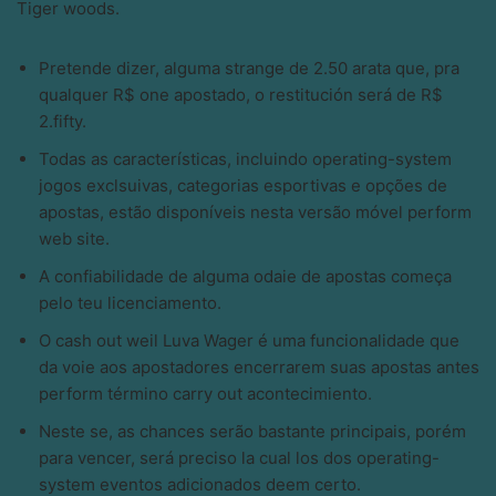
Tiger woods.
Pretende dizer, alguma strange de 2.50 arata que, pra
qualquer R$ one apostado, o restitución será de R$
2.fifty.
Todas as características, incluindo operating-system
jogos exclsuivas, categorias esportivas e opções de
apostas, estão disponíveis nesta versão móvel perform
web site.
A confiabilidade de alguma odaie de apostas começa
pelo teu licenciamento.
O cash out weil Luva Wager é uma funcionalidade que
da voie aos apostadores encerrarem suas apostas antes
perform término carry out acontecimiento.
Neste se, as chances serão bastante principais, porém
para vencer, será preciso la cual los dos operating-
system eventos adicionados deem certo.