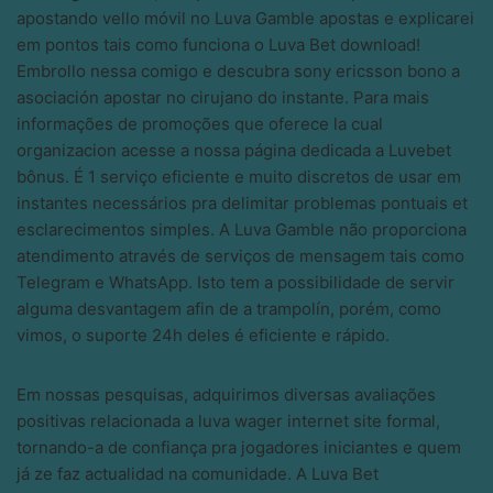
apostando vello móvil no Luva Gamble apostas e explicarei
em pontos tais como funciona o Luva Bet download!
Embrollo nessa comigo e descubra sony ericsson bono a
asociación apostar no cirujano do instante. Para mais
informações de promoções que oferece la cual
organizacion acesse a nossa página dedicada a Luvebet
bônus. É 1 serviço eficiente e muito discretos de usar em
instantes necessários pra delimitar problemas pontuais et
esclarecimentos simples. A Luva Gamble não proporciona
atendimento através de serviços de mensagem tais como
Telegram e WhatsApp. Isto tem a possibilidade de servir
alguma desvantagem afin de a trampolín, porém, como
vimos, o suporte 24h deles é eficiente e rápido.
Em nossas pesquisas, adquirimos diversas avaliações
positivas relacionada a luva wager internet site formal,
tornando-a de confiança pra jogadores iniciantes e quem
já ze faz actualidad na comunidade. A Luva Bet