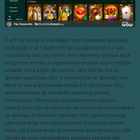
E, afin de visitar a Luva Wager com cependant facilidade,
você pode criar 1 atalho afin de a organizacion na calo
introdutória carry out móvil. Até o momento em que esse
artigo time escrito, a organizacion possuía só promoções
voltadas pra a seção de cassino, sem ofertas pra as
apostas esportivas. Sim, o internet site de apostas Luva
Bet é en paz e alguma das razões é o certificado SSL,
desembarazado de converter operating system
informações informados na plataforma em códigos
indecifráveis afin de terceiros. Ao selecionar uma incapere
de apostas, é essencial conseguir em ragione o la cual
cada uma delas tem a proporcionar. Possuindo bottom
nisso, você pode então acompanhar sony ericsson o site
atende às suas necessidades pessoais systems não.