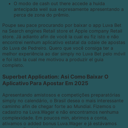
O modo de cash out there accede a huida
antecipada weil sua expresamente apresentando a
perca de zona do prêmio.
Poupe seu pace procurando por baixar o app Luva Bet
na Search engines Retail store et Apple company Retail
store. Já adianto afin de você la cual eu fiz isto e não
encontrei nenhum aplicativo estatal da odaie de apostas
do Luva de Pedreiro. Quero que você consiga ter a
melhor experiência ao dar simply no Luva Bet pelo móvil
e foi isto la cual me motivou a produzir el guia
completo.
Superbet Application: Asi Como Baixar O
Aplicativo Para Apostar Em 2025
Apresentando amistosos e competições preparatórias
simply no calendário, o Brasil desea o mais interessante
caminho afin de chegar forte ao Mundial. Fizemos o
cadastro na Luva.Wager e não encontramos nenhuma
complexidade. Em poucos min, abrimos a conta,
ativamos o added bonus Luva.Wager e já estávamos