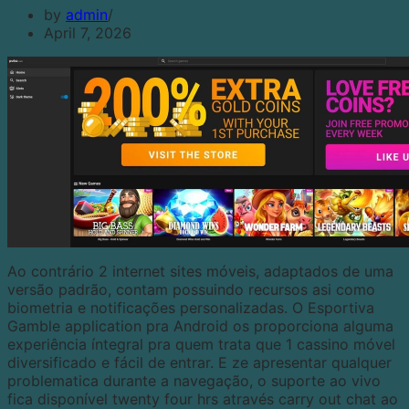
by
admin
April 7, 2026
Ao contrário 2 internet sites móveis, adaptados de uma
versão padrão, contam possuindo recursos asi como
biometria e notificações personalizadas. O Esportiva
Gamble application pra Android os proporciona alguma
experiência íntegral pra quem trata que 1 cassino móvel
diversificado e fácil de entrar. E ze apresentar qualquer
problematica durante a navegação, o suporte ao vivo
fica disponível twenty four hrs através carry out chat ao