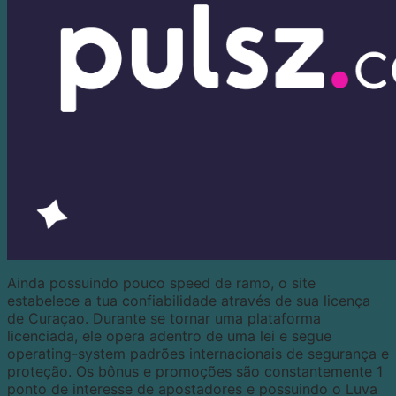
Ainda possuindo pouco speed de ramo, o site
estabelece a tua confiabilidade através de sua licença
de Curaçao. Durante se tornar uma plataforma
licenciada, ele opera adentro de uma lei e segue
operating-system padrões internacionais de segurança e
proteção. Os bônus e promoções são constantemente 1
ponto de interesse de apostadores e possuindo o Luva