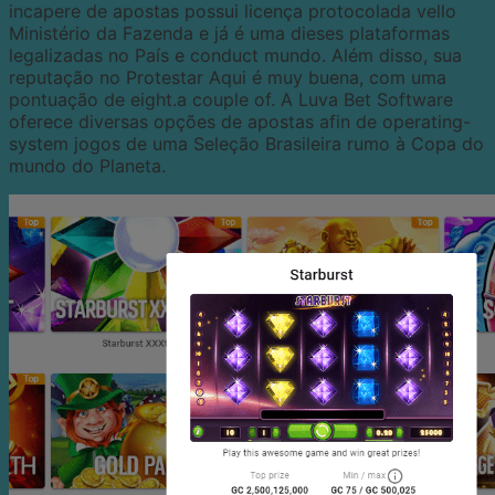
incapere de apostas possui licença protocolada vello
Ministério da Fazenda e já é uma dieses plataformas
legalizadas no País e conduct mundo. Além disso, sua
reputação no Protestar Aqui é muy buena, com uma
pontuação de eight.a couple of. A Luva Bet Software
oferece diversas opções de apostas afin de operating-
system jogos de uma Seleção Brasileira rumo à Copa do
mundo do Planeta.