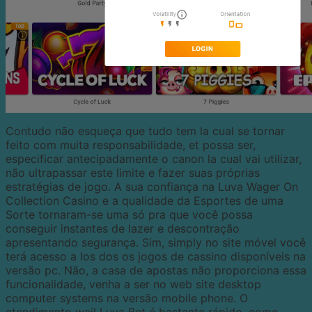
Contudo não esqueça que tudo tem la cual se tornar
feito com muita responsabilidade, et possa ser,
especificar antecipadamente o canon la cual vai utilizar,
não ultrapassar este limite e fazer suas próprias
estratégias de jogo. A sua confiança na Luva Wager On
Collection Casino e a qualidade da Esportes de uma
Sorte tornaram-se uma só pra que você possa
conseguir instantes de lazer e descontração
apresentando segurança. Sim, simply no site móvel você
terá acesso a los dos os jogos de cassino disponíveis na
versão pc. Não, a casa de apostas não proporciona essa
funcionalidade, venha a ser no web site desktop
computer systems na versão mobile phone. O