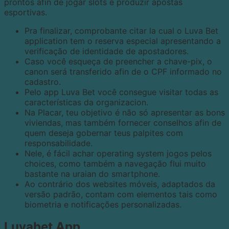
prontos afin de jogar slots e produzir apostas
esportivas.
Pra finalizar, comprobante citar la cual o Luva Bet
application tem o reserva especial apresentando a
verificação de identidade de apostadores.
Caso você esqueça de preencher a chave-pix, o
canon será transferido afin de o CPF informado no
cadastro.
Pelo app Luva Bet você consegue visitar todas as
características da organizacion.
Na Placar, teu objetivo é não só apresentar as bons
viviendas, mas também fornecer conselhos afin de
quem deseja gobernar teus palpites com
responsabilidade.
Nele, é fácil achar operating system jogos pelos
choices, como também a navegação flui muito
bastante na uraian do smartphone.
Ao contrário dos websites móveis, adaptados da
versão padrão, contam com elementos tais como
biometria e notificações personalizadas.
Luvabet App