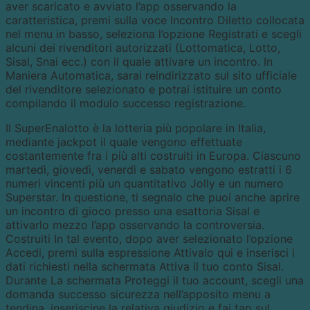
aver scaricato e avviato l’app osservando la
caratteristica, premi sulla voce Incontro Diletto collocata
nel menu in basso, seleziona l’opzione Registrati e scegli
alcuni dei rivenditori autorizzati (Lottomatica, Lotto,
Sisal, Snai ecc.) con il quale attivare un incontro. In
Maniera Automatica, sarai reindirizzato sul sito ufficiale
del rivenditore selezionato e potrai istituire un conto
compilando il modulo successo registrazione.
Il SuperEnalotto è la lotteria più popolare in Italia,
mediante jackpot il quale vengono effettuate
costantemente fra i più alti costruiti in Europa. Ciascuno
martedì, giovedì, venerdì e sabato vengono estratti i 6
numeri vincenti più un quantitativo Jolly e un numero
Superstar. In questione, ti segnalo che puoi anche aprire
un incontro di gioco presso una esattoria Sisal e
attivarlo mezzo l’app osservando la controversia.
Costruiti In tal evento, dopo aver selezionato l’opzione
Accedi, premi sulla espressione Attivalo qui e inserisci i
dati richiesti nella schermata Attiva il tuo conto Sisal.
Durante La schermata Proteggi il tuo account, scegli una
domanda successo sicurezza nell’apposito menu a
tendina, inseriscine la relativa giudizio e fai tap sul