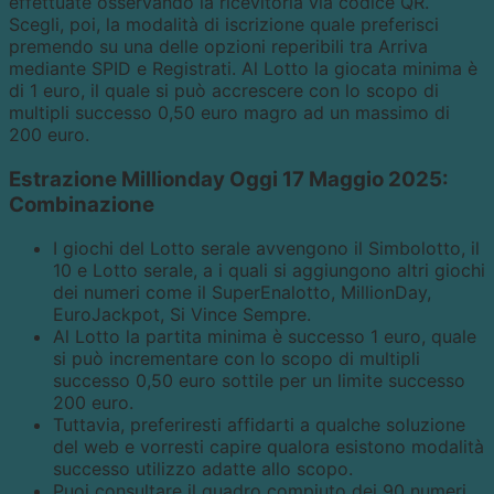
effettuate osservando la ricevitoria via codice QR.
Scegli, poi, la modalità di iscrizione quale preferisci
premendo su una delle opzioni reperibili tra Arriva
mediante SPID e Registrati. Al Lotto la giocata minima è
di 1 euro, il quale si può accrescere con lo scopo di
multipli successo 0,50 euro magro ad un massimo di
200 euro.
Estrazione Millionday Oggi 17 Maggio 2025:
Combinazione
I giochi del Lotto serale avvengono il Simbolotto, il
10 e Lotto serale, a i quali si aggiungono altri giochi
dei numeri come il SuperEnalotto, MillionDay,
EuroJackpot, Si Vince Sempre.
Al Lotto la partita minima è successo 1 euro, quale
si può incrementare con lo scopo di multipli
successo 0,50 euro sottile per un limite successo
200 euro.
Tuttavia, preferiresti affidarti a qualche soluzione
del web e vorresti capire qualora esistono modalità
successo utilizzo adatte allo scopo.
Puoi consultare il quadro compiuto dei 90 numeri