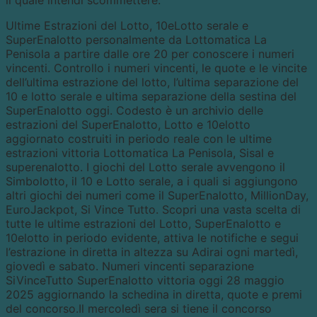
il quale intendi scommettere.
Ultime Estrazioni del Lotto, 10eLotto serale e
SuperEnalotto personalmente da Lottomatica La
Penisola a partire dalle ore 20 per conoscere i numeri
vincenti. Controllo i numeri vincenti, le quote e le vincite
dell’ultima estrazione del lotto, l’ultima separazione del
10 e lotto serale e ultima separazione della sestina del
SuperEnalotto oggi. Codesto è un archivio delle
estrazioni del SuperEnalotto, Lotto e 10elotto
aggiornato costruiti in periodo reale con le ultime
estrazioni vittoria Lottomatica La Penisola, Sisal e
superenalotto. I giochi del Lotto serale avvengono il
Simbolotto, il 10 e Lotto serale, a i quali si aggiungono
altri giochi dei numeri come il SuperEnalotto, MillionDay,
EuroJackpot, Si Vince Tutto. Scopri una vasta scelta di
tutte le ultime estrazioni del Lotto, SuperEnalotto e
10elotto in periodo evidente, attiva le notifiche e segui
l’estrazione in diretta in altezza su Adirai ogni martedì,
giovedì e sabato. Numeri vincenti separazione
SiVinceTutto SuperEnalotto vittoria oggi 28 maggio
2025 aggiornando la schedina in diretta, quote e premi
del concorso.Il mercoledì sera si tiene il concorso