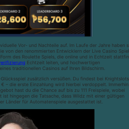
viduelle Vor- und Nachteile auf. Im Laufe der Jahre haben s
die von den renommierten Entwicklern der Live Casino Spie
Form des Roulette Spiels, die online und in Echtzeit stattfin
erifizierung
Echtzeit leiten, und hochwertigen
nes traditionellen Casinos auf Ihren Bildschirm.
Glücksspiel zusätzlich versüßen. Du findest bei Knightslots
 – die erste Einzahlung wird hierbei verdoppelt. Immerhin
ngebot hast du die Chance auf bis zu 111 Freispiele, wobei
t ist hingegen die Tatsache, dass Wildz mit einer gültigen
r Länder für Automatenspiele ausgestattet ist.