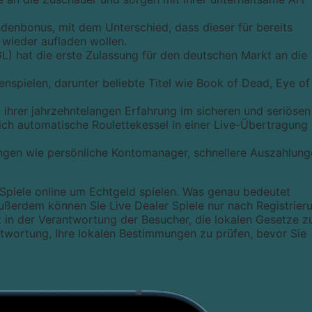
enbonus, mit dem Unterschied, dass dieser für bereits
 wieder aufladen wollen.
) hat die erste Zulassung für den deutschen Markt an die
spielen, darunter beliebte Titel wie Book of Dead, Eye of
 ihrer jahrzehntelangen Erfahrung im sicheren und seriösen
sich automatische Roulettekessel in einer Live-Übertragung
ungen wie persönliche Kontomanager, schnellere Auszahlung
Spiele online um Echtgeld spielen. Was genau bedeutet
Außerdem können Sie Live Dealer Spiele nur nach Registrier
gt in der Verantwortung der Besucher, die lokalen Gesetze z
rantwortung, Ihre lokalen Bestimmungen zu prüfen, bevor Sie