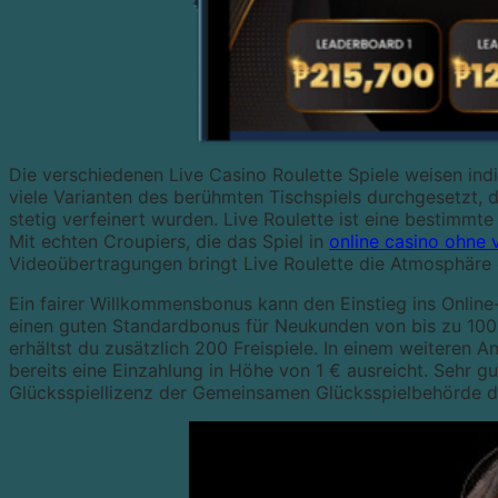
Die verschiedenen Live Casino Roulette Spiele weisen indi
viele Varianten des berühmten Tischspiels durchgesetzt, 
stetig verfeinert wurden. Live Roulette ist eine bestimmte 
Mit echten Croupiers, die das Spiel in
online casino ohne v
Videoübertragungen bringt Live Roulette die Atmosphäre ei
Ein fairer Willkommensbonus kann den Einstieg ins Online-
einen guten Standardbonus für Neukunden von bis zu 100 €
erhältst du zusätzlich 200 Freispiele. In einem weiteren A
bereits eine Einzahlung in Höhe von 1 € ausreicht. Sehr gu
Glücksspiellizenz der Gemeinsamen Glücksspielbehörde de