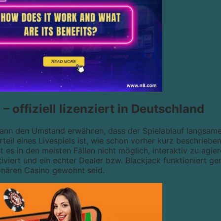
 offiziell lizenziert in Deutschland
nn den Umstand erwähnen, dass der Spielablauf langsamer
teil eines Livespiels ist, wie schon vorher kurz beschrieben
 es in den meisten Fällen nicht möglich, interaktiv zu agier
iviert und ein echter Dealer bzw. Blackjack funktioniert g
ionären Casino gewohnt seid.