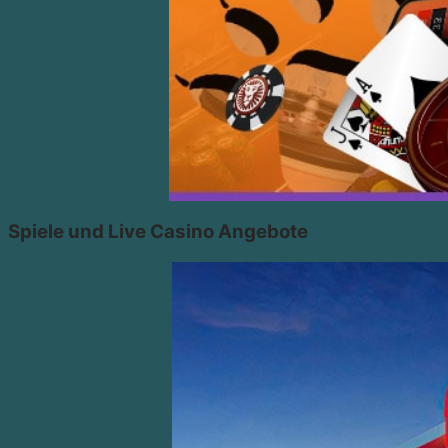
Spiele und Live Casino Angebote