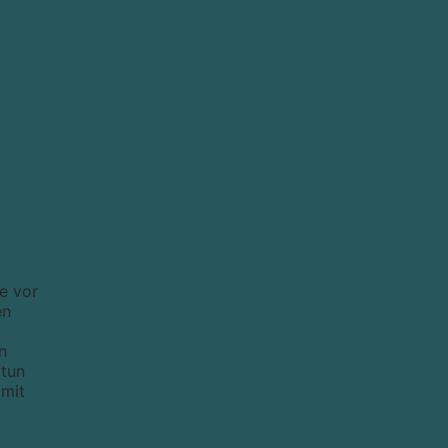
e vor
en
n
rtun
 mit