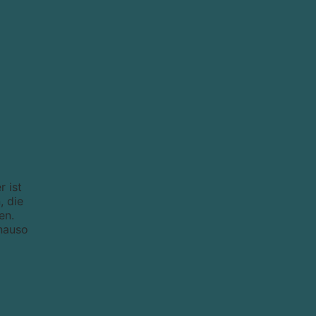
 ist
, die
en.
enauso