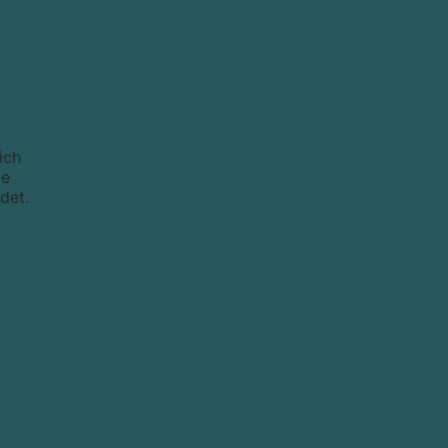
ich
le
det.