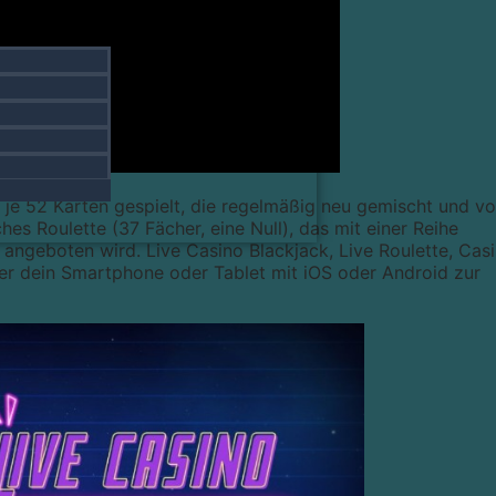
 je 52 Karten gespielt, die regelmäßig neu gemischt und v
hes Roulette (37 Fächer, eine Null), das mit einer Reihe
 angeboten wird. Live Casino Blackjack, Live Roulette, Cas
er dein Smartphone oder Tablet mit iOS oder Android zur