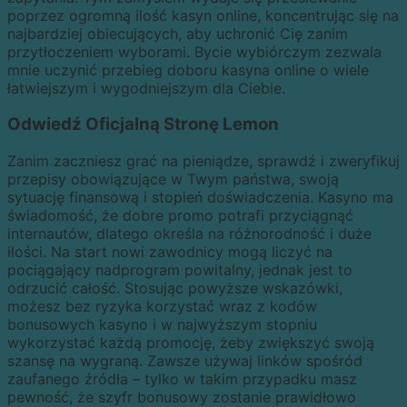
poprzez ogromną ilość kasyn online, koncentrując się na
najbardziej obiecujących, aby uchronić Cię zanim
przytłoczeniem wyborami. Bycie wybiórczym zezwala
mnie uczynić przebieg doboru kasyna online o wiele
łatwiejszym i wygodniejszym dla Ciebie.
Odwiedź Oficjalną Stronę Lemon
Zanim zaczniesz grać na pieniądze, sprawdź i zweryfikuj
przepisy obowiązujące w Twym państwa, swoją
sytuację finansową i stopień doświadczenia. Kasyno ma
świadomość, że dobre promo potrafi przyciągnąć
internautów, dlatego określa na różnorodność i duże
ilości. Na start nowi zawodnicy mogą liczyć na
pociągający nadprogram powitalny, jednak jest to
odrzucić całość. Stosując powyższe wskazówki,
możesz bez ryzyka korzystać wraz z kodów
bonusowych kasyno i w najwyższym stopniu
wykorzystać każdą promocję, żeby zwiększyć swoją
szansę na wygraną. Zawsze używaj linków spośród
zaufanego źródła – tylko w takim przypadku masz
pewność, że szyfr bonusowy zostanie prawidłowo