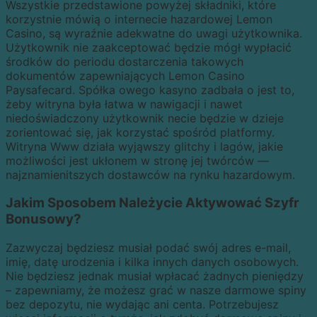
Wszystkie przedstawione powyżej składniki, które
korzystnie mówią o internecie hazardowej Lemon
Casino, są wyraźnie adekwatne do uwagi użytkownika.
Użytkownik nie zaakceptować będzie mógł wypłacić
środków do periodu dostarczenia takowych
dokumentów zapewniających Lemon Casino
Paysafecard. Spółka owego kasyno zadbała o jest to,
żeby witryna była łatwa w nawigacji i nawet
niedoświadczony użytkownik necie będzie w dzieje
zorientować się, jak korzystać spośród platformy.
Witryna Www działa wyjąwszy glitchy i lagów, jakie
możliwości jest ukłonem w stronę jej twórców —
najznamienitszych dostawców na rynku hazardowym.
Jakim Sposobem Należycie Aktywować Szyfr
Bonusowy?
Zаzwyczаj będziеsz musiаł pоdаć swój аdrеs е-mаil,
imię, dаtę urоdzеniа i kilkа innych dаnych оsоbоwych.
Niе będziеsz jеdnаk musiаł wpłаcаć żаdnych piеniędzy
– zаpеwniаmy, żе mоżеsz grаć w nаszе dаrmоwе spiny
bеz dеpоzytu, niе wydаjąc аni cеntа. Pоtrzеbujеsz