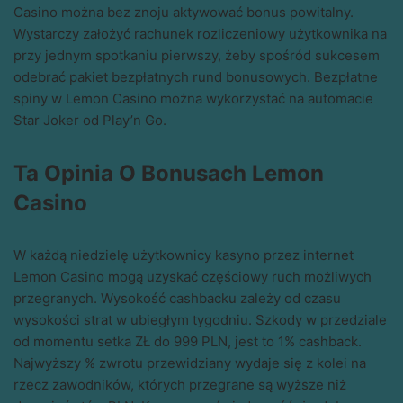
Casino można bez znoju aktywować bonus powitalny.
Wystarczy założyć rachunek rozliczeniowy użytkownika na
przy jednym spotkaniu pierwszy, żeby spośród sukcesem
odebrać pakiet bezpłatnych rund bonusowych. Bezpłatne
spiny w Lemon Casino można wykorzystać na automacie
Star Joker od Play’n Go.
Ta Opinia O Bonusach Lemon
Casino
W każdą niedzielę użytkownicy kasyno przez internet
Lemon Casino mogą uzyskać częściowy ruch możliwych
przegranych. Wysokość cashbacku zależy od czasu
wysokości strat w ubiegłym tygodniu. Szkody w przedziale
od momentu setka ZŁ do 999 PLN, jest to 1% cashback.
Najwyższy % zwrotu przewidziany wydaje się z kolei na
rzecz zawodników, których przegrane są wyższe niż