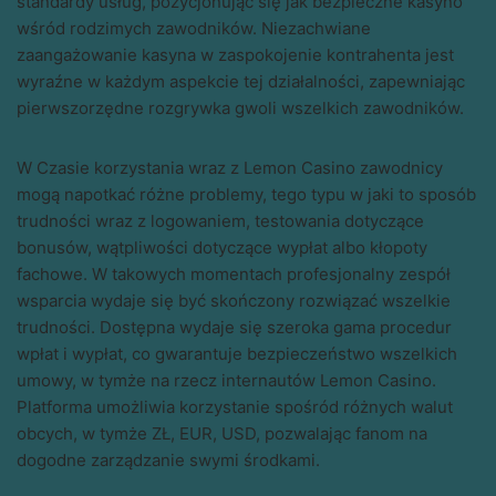
standardy usług, pozycjonując się jak bezpieczne kasyno
wśród rodzimych zawodników. Niezachwiane
zaangażowanie kasyna w zaspokojenie kontrahenta jest
wyraźne w każdym aspekcie tej działalności, zapewniając
pierwszorzędne rozgrywka gwoli wszelkich zawodników.
W Czasie korzystania wraz z Lemon Casino zawodnicy
mogą napotkać różne problemy, tego typu w jaki to sposób
trudności wraz z logowaniem, testowania dotyczące
bonusów, wątpliwości dotyczące wypłat albo kłopoty
fachowe. W takowych momentach profesjonalny zespół
wsparcia wydaje się być skończony rozwiązać wszelkie
trudności. Dostępna wydaje się szeroka gama procedur
wpłat i wypłat, co gwarantuje bezpieczeństwo wszelkich
umowy, w tymże na rzecz internautów Lemon Casino.
Platforma umożliwia korzystanie spośród różnych walut
obcych, w tymże ZŁ, EUR, USD, pozwalając fanom na
dogodne zarządzanie swymi środkami.