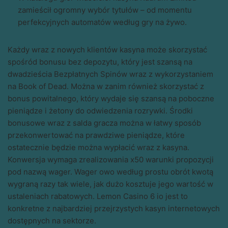
zamieścił ogromny wybór tytułów – od momentu
perfekcyjnych automatów według gry na żywo.
Każdy wraz z nowych klientów kasyna może skorzystać
spośród bonusu bez depozytu, który jest szansą na
dwadzieścia Bezpłatnych Spinów wraz z wykorzystaniem
na Book of Dead. Można w zanim również skorzystać z
bonus powitalnego, który wydaje się szansą na poboczne
pieniądze i żetony do odwiedzenia rozrywki. Środki
bonusowe wraz z salda gracza można w łatwy sposób
przekonwertować na prawdziwe pieniądze, które
ostatecznie będzie można wypłacić wraz z kasyna.
Konwersja wymaga zrealizowania x50 warunki propozycji
pod nazwą wager. Wager owo według prostu obrót kwotą
wygraną razy tak wiele, jak dużo kosztuje jego wartość w
ustaleniach rabatowych. Lemon Casino 6 io jest to
konkretne z najbardziej przejrzystych kasyn internetowych
dostępnych na sektorze.