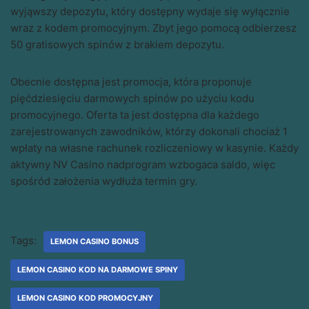
wyjąwszy depozytu, który dostępny wydaje się wyłącznie
wraz z kodem promocyjnym. Zbyt jego pomocą odbierzesz
50 gratisowych spinów z brakiem depozytu.
Obecnie dostępna jest promocja, która proponuje
pięćdziesięciu darmowych spinów po użyciu kodu
promocyjnego. Oferta ta jest dostępna dla każdego
zarejestrowanych zawodników, którzy dokonali chociaż 1
wpłaty na własne rachunek rozliczeniowy w kasynie. Każdy
aktywny NV Casino nadprogram wzbogaca saldo, więc
spośród założenia wydłuża termin gry.
Tags:
LEMON CASINO BONUS
LEMON CASINO KOD NA DARMOWE SPINY
LEMON CASINO KOD PROMOCYJNY