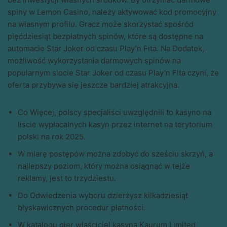
spiny w Lemon Casino, należy aktywować kod promocyjny
na własnym profilu. Gracz może skorzystać spośród
pięćdziesiąt bezpłatnych spinów, które są dostępne na
automacie Star Joker od czasu Play’n Fita. Na Dodatek,
możliwość wykorzystania darmowych spinów na
popularnym slocie Star Joker od czasu Play’n Fita czyni, że
oferta przybywa się jeszcze bardziej atrakcyjna.
Co Więcej, polscy specjaliści uwzględnili to kasyno na
liście wypłacalnych kasyn przez internet na terytorium
polski na rok 2025.
W miarę postępów można zdobyć do sześciu skrzyń, a
najlepszy poziom, który można osiągnąć w tejże
reklamy, jest to trzydziestu.
Do Odwiedzenia wyboru dzierżysz kilkadziesiąt
błyskawicznych procedur płatności.
W katalogu gier właściciel kasyna Kaurum Limited