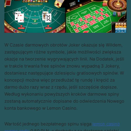
W Czasie darmowych obrotów Joker okazuje się Wildem,
zastępującym różne symbole, jakie możliwości zwiększa
okazje na tworzenie wygrywających linii. Na Dodatek, jeśli
w trakcie trwania free spinów znowu wypadną 3 Jokery,
dostaniesz następujące dziesięciu gratisowych spinów. W
koncepcji można więc przedłużać tę rundę i kręcić za
darmo dużo razy wraz z rzędu, jeśli szczęście dopisze.
Według wykonaniu powyższych kroków darmowe spiny
zostaną automatycznie dopisane do odwiedzenia Nowego
konta bankowego w Lemon Casino.
Wartość jednego bezpłatnego spinu sięga
lemon casino
promo code
0,50 PLN, a dochody z są dostępne szóstej