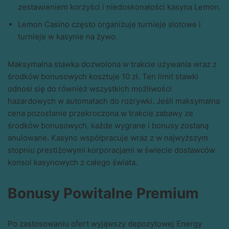
zestawieniem korzyści i niedoskonałości kasyna Lemon.
Lemon Casino często organizuje turnieje slotowe i
turnieje w kasynie na żywo.
Maksymalna stawka dozwolona w trakcie używania wraz z
środków bonusowych kosztuje 10 zł. Ten limit stawki
odnosi się do również wszystkich możliwości
hazardowych w automatach do rozrywki. Jeśli maksymalna
cena pozostanie przekroczona w trakcie zabawy ze
środków bonusowych, każde wygrane i bonusy zostaną
anulowane. Kasyno współpracuje wraz z w najwyższym
stopniu prestiżowymi korporacjami w świecie dostawców
konsol kasynowych z całego świata.
Bonusy Powitalne Premium
Po zastosowaniu ofert wyjąwszy depozytowej Energy