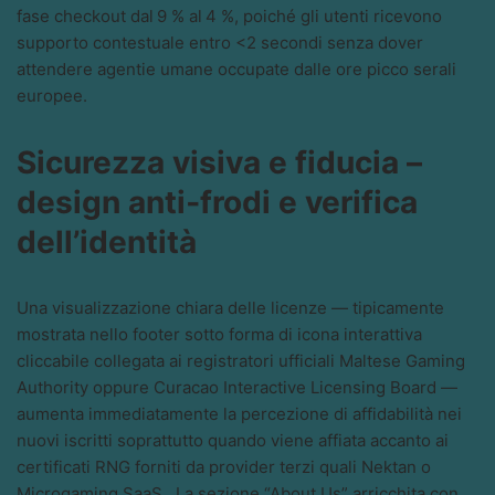
fase checkout dal 9 % al 4 %, poiché gli utenti ricevono
supporto contestuale entro <2 secondi senza dover
attendere agentie umane occupate dalle ore picco serali
europee.
Sicurezza visiva e fiducia –
design anti‑frodi e verifica
dell’identità
Una visualizzazione chiara delle licenze — tipicamente
mostrata nello footer sotto forma di icona interattiva
cliccabile collegata ai registratori ufficiali Maltese Gaming
Authority oppure Curacao Interactive Licensing Board —
aumenta immediatamente la percezione di affidabilità nei
nuovi iscritti soprattutto quando viene affiata accanto ai
certificati RNG forniti da provider terzi quali Nektan o
Microgaming SaaS . La sezione “About Us” arricchita con