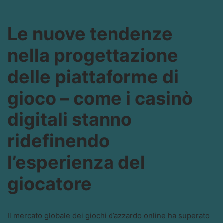
Le nuove tendenze
nella progettazione
delle piattaforme di
gioco – come i casinò
digitali stanno
ridefinendo
l’esperienza del
giocatore
Il mercato globale dei giochi d’azzardo online ha superato