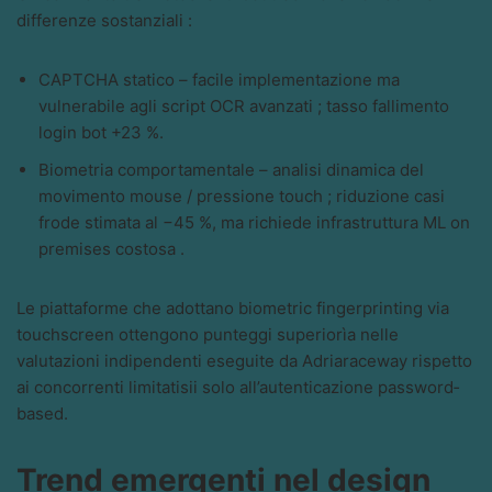
differenze sostanziali :
CAPTCHA statico – facile implementazione ma
vulnerabile agli script OCR avanzati ; tasso fallimento
login bot +23 %.
Biometria comportamentale – analisi dinamica del
movimento mouse / pressione touch ; riduzione casi
frode stimata al −45 %, ma richiede infrastruttura ML on
premises costosa .
Le piattaforme che adottano biometric fingerprinting via
touchscreen ottengono punteggi superiorìa nelle
valutazioni indipendenti eseguite da Adriaraceway rispetto
ai concorrenti limitatisii solo all’autenticazione password‐
based.
Trend emergenti nel design