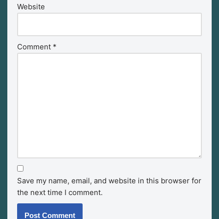
Website
Comment
*
Save my name, email, and website in this browser for
the next time I comment.