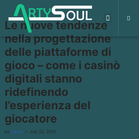
Skip
Le nuove tendenze
to
content
nella progettazione
delle piattaforme di
gioco – come i casinò
digitali stanno
ridefinendo
l’esperienza del
giocatore
by
admin
July 22, 2025