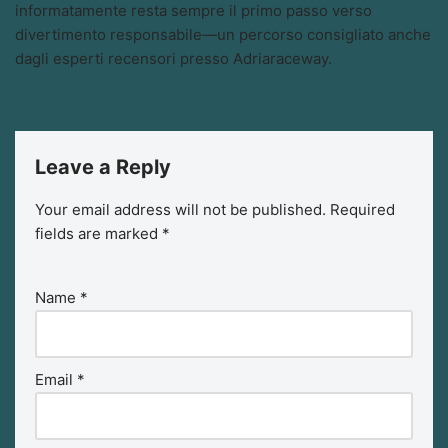
informatamente resta sempre il primo passo verso
divertimento responsabile—un percorso consigliato anche
dagli esperti recensori presso Adriaraceway.
Leave a Reply
Your email address will not be published.
Required
fields are marked
*
Name
*
Email
*