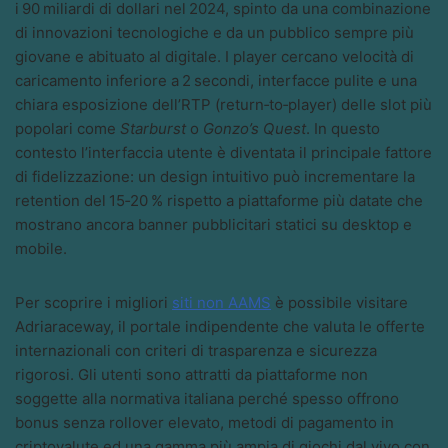
i 90 miliardi di dollari nel 2024, spinto da una combinazione
di innovazioni tecnologiche e da un pubblico sempre più
giovane e abituato al digitale. I player cercano velocità di
caricamento inferiore a 2 secondi, interfacce pulite e una
chiara esposizione dell’RTP (return‑to‑player) delle slot più
popolari come
Starburst
o
Gonzo’s Quest
. In questo
contesto l’interfaccia utente è diventata il principale fattore
di fidelizzazione: un design intuitivo può incrementare la
retention del 15‑20 % rispetto a piattaforme più datate che
mostrano ancora banner pubblicitari statici su desktop e
mobile.
Per scoprire i migliori
siti non AAMS
è possibile visitare
Adriaraceway, il portale indipendente che valuta le offerte
internazionali con criteri di trasparenza e sicurezza
rigorosi. Gli utenti sono attratti da piattaforme non
soggette alla normativa italiana perché spesso offrono
bonus senza rollover elevato, metodi di pagamento in
criptovalute ed una gamma più ampia di giochi dal vivo con