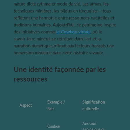
nature dicte rythme et mode de vie. Les armes, les
techniques minières, les bijoux en turquoise — tous
reflètent une harmonie entre ressources naturelles et
traditions humaines. Aujourd’hui, ce patrimoine inspire
des initiatives comme
le Cowboy virtuel
, où le
savoir-faire minéral se retrouve dans l’art et la
narration numérique, offrant aux lecteurs français une
immersion moderne dans cette histoire vivante.
Une identité façonnée par les
ressources
Exemple /
Signification
Aspect
Fait
culturelle
Ancrage
Couleur
géologique du