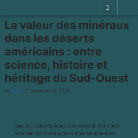
WHAT WE DO
OUR GAMES
CHECK ON PLAYSTORE
PRIVACY POLICY
Skip
La valeur des minéraux
to
content
dans les déserts
américains : entre
science, histoire et
héritage du Sud-Ouest
by
admin
September 12, 2025
Dans les vastes étendues désertiques du Sud-Ouest
américain, les minéraux ne sont pas seulement des