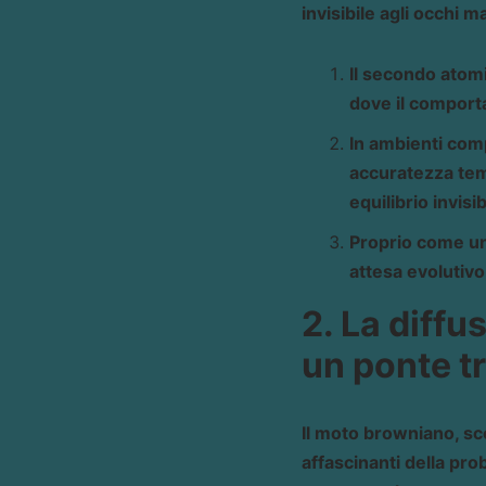
invisibile agli occhi
Il secondo atomic
dove il comporta
In ambienti comp
accuratezza temp
equilibrio invis
Proprio come un
attesa evolutivo
2. La diffu
un ponte t
Il moto browniano, sc
affascinanti della prob