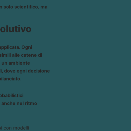
 solo scientifico, ma
olutivo
applicata. Ogni
imili alle catene di
in un ambiente
i, dove ogni decisione
ilanciato.
babilistici
e anche nel ritmo
si con modelli