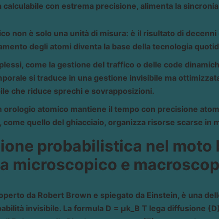
 ma calculabile con estrema precisione, alimenta la sincro
o non è solo una unità di misura: è il risultato di decenni 
mento degli atomi diventa la base della tecnologia quotid
lessi, come la gestione del traffico o delle code dinamic
orale si traduce in una gestione invisibile ma ottimizzat
ibile che riduce sprechi e sovrapposizioni.
 orologio atomico mantiene il tempo con precisione atomi
, come quello del ghiacciaio, organizza risorse scarse in
sione probabilistica nel moto
ra microscopico e macroscop
operto da Robert Brown e spiegato da Einstein, è una dell
abilità invisibile. La formula D = μk_B T lega diffusione (D