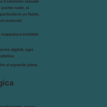
me il cammino casuale
 occhio nudo, si
rticella in un fluido,
oni mutevoli.
 mappatura invisibile
orme digitali, ogni
atistico.
 che si espande piano
gica
condizionate, senza