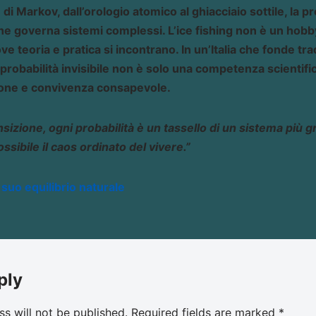
di Markov, dall’orologio atomico al ghiacciaio sottile, la pr
che governa sistemi complessi. L’ice fishing non è un hobb
ve teoria e pratica si incontrano. In un’Italia che fonde tr
obabilità invisibile non è solo una competenza scientifi
ione e convivenza consapevole.
nsizione, ogni probabilità è un tassello di un sistema più 
ssibile il caos ordinato del vivere.”
l suo equilibrio naturale
ply
s will not be published.
Required fields are marked
*