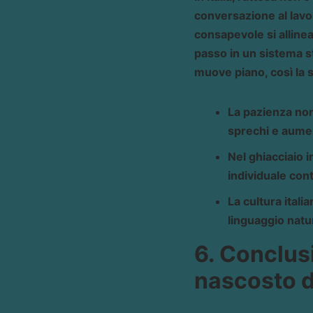
conversazione al lavor
consapevole si allinea
passo in un sistema st
muove piano, così la s
La pazienza non
sprechi e aumen
Nel ghiacciaio 
individuale con
La cultura ital
linguaggio natur
6. Conclus
nascosto de