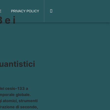
E
PRIVACY POLICY
 e i
uantistici
del cesio-133 a
mporale globale.
i atomici, strumenti
 frazione di secondo,