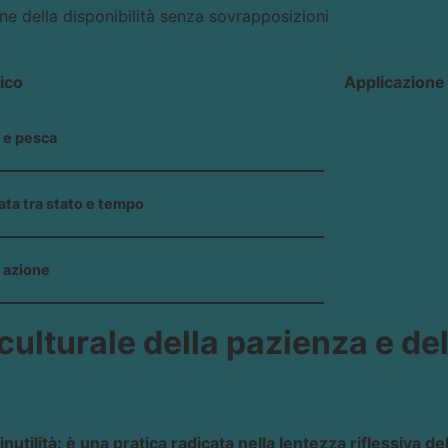
ne della disponibilità senza sovrapposizioni
ico
Applicazione 
o e pesca
ata tra stato e tempo
e azione
e culturale della pazienza e del
è inutilità: è una pratica radicata nella lentezza riflessiva d