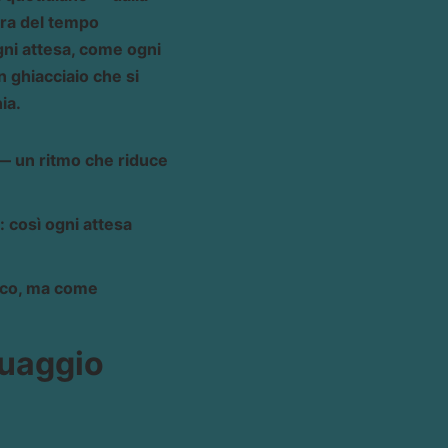
ura del tempo
ogni attesa, come ogni
 ghiacciaio che si
ia.
 — un ritmo che riduce
: così ogni attesa
nico, ma come
guaggio