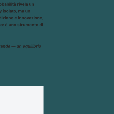
obabilità rivela un
y isolato, ma un
adizione e innovazione,
ca: è uno strumento di
grande — un equilibrio