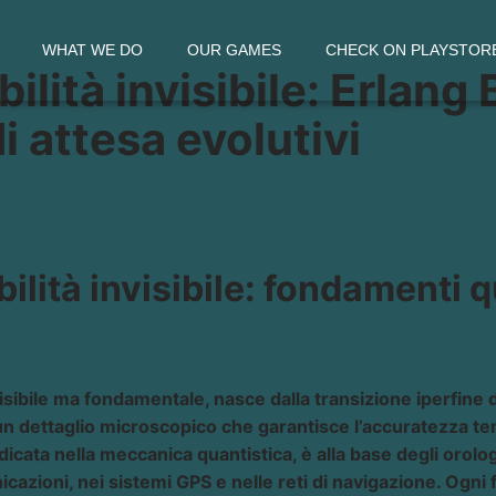
WHAT WE DO
OUR GAMES
CHECK ON PLAYSTOR
ilità invisibile: Erlang B
i attesa evolutivi
bilità invisibile: fondamenti q
isibile ma fondamentale, nasce dalla transizione iperfine 
 dettaglio microscopico che garantisce l’accuratezza te
icata nella meccanica quantistica, è alla base degli orolog
nicazioni, nei sistemi GPS e nelle reti di navigazione. Ogni