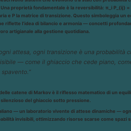
na proprietà fondamentale è la reversibilità: π_i P_{ij} = π
ria e P la matrice di transizione. Questo simboleggia un eq
he riflette l’idea di bilancio e armonia — concetti profonda
avoro artigianale alla gestione quotidiana.
ogni attesa, ogni transizione è una probabilità c
nvisibile — come il ghiaccio che cede piano, com
 spavento.”
 delle catene di Markov è il riflesso matematico di un equili
 silenzioso del ghiaccio sotto pressione.
taliano — un laboratorio vivente di attese dinamiche — ogni
abilità invisibili, ottimizzando risorse scarse come spazi 