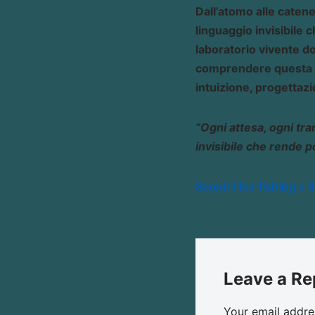
Dall’atomo alle catene 
linguaggio invisibile 
laboratorio vivente do
comprendere questa pr
intuizione, progettaz
“Ogni attesa, ogni tra
invisibile che rende po
Scopri l’ice fishing e i
Leave a Re
Your email addres