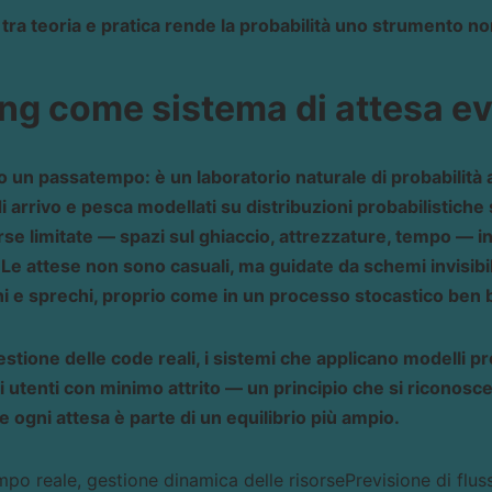
ra teoria e pratica rende la probabilità uno strumento non
ing come sistema di attesa ev
lo un passatempo: è un laboratorio naturale di probabilità 
 arrivo e pesca modellati su distribuzioni probabilistiche s
rse limitate — spazi sul ghiaccio, attrezzature, tempo — 
Le attese non sono casuali, ma guidate da schemi invisibil
i e sprechi, proprio come in un processo stocastico ben b
stione delle code reali, i sistemi che applicano modelli pro
di utenti con minimo attrito — un principio che si riconosc
ve ogni attesa è parte di un equilibrio più ampio.
mpo reale, gestione dinamica delle risorse
Previsione di flus