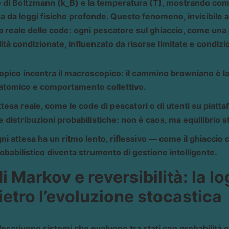
e di Boltzmann (k_B) e la temperatura (T), mostrando co
a da leggi fisiche profonde. Questo fenomeno, invisibile a
 reale delle code: ogni pescatore sul ghiaccio, come una pa
tà condizionate, influenzato da risorse limitate e condizi
opico incontra il macroscopico: il cammino browniano è la
atomico e comportamento collettivo.
ttesa reale, come le code di pescatori o di utenti su piattaf
distribuzioni probabilistiche: non è caos, ma equilibrio st
ogni attesa ha un ritmo lento, riflessivo — come il ghiaccio
robabilistico diventa strumento di gestione intelligente.
i Markov e reversibilità: la lo
dietro l’evoluzione stocastica
escrivono sistemi che evolvono tra stati con probabilità 