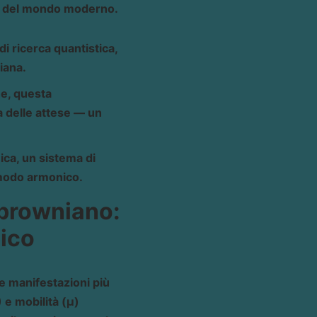
nia del mondo moderno.
di ricerca quantistica,
iana.
he, questa
a delle attese — un
ca, un sistema di
 modo armonico.
 browniano:
ico
e manifestazioni più
) e mobilità (μ)