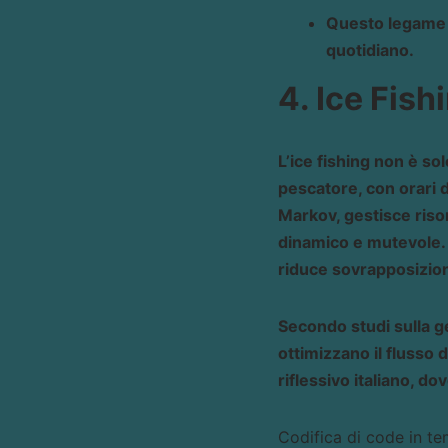
Questo legame t
quotidiano.
4. Ice Fish
L’ice fishing non è so
pescatore, con orari di
Markov, gestisce riso
dinamico e mutevole. 
riduce sovrapposizion
Secondo studi sulla ge
ottimizzano il flusso 
riflessivo italiano, do
Codifica di code in te