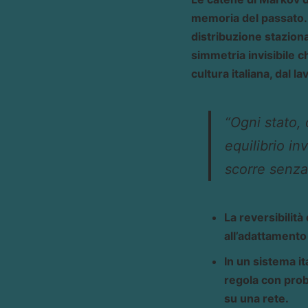
memoria del passato. U
distribuzione staziona
simmetria invisibile c
cultura italiana, dal l
“Ogni stato, 
equilibrio i
scorre senza
La reversibilità
all’adattamento
In un sistema i
regola con prob
su una rete.