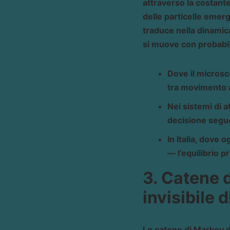
attraverso la costant
delle particelle emerg
traduce nella dinamica
si muove con probabili
Dove il microsc
tra movimento 
Nei sistemi di a
decisione segue 
In Italia, dove 
— l’equilibrio p
3. Catene d
invisibile 
Le catene di Markov d