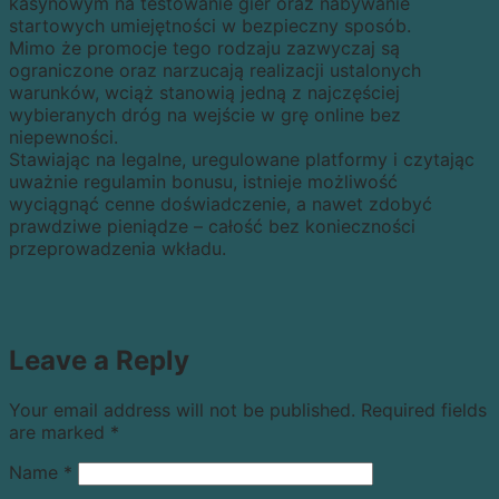
kasynowym na testowanie gier oraz nabywanie
startowych umiejętności w bezpieczny sposób.
Mimo że promocje tego rodzaju zazwyczaj są
ograniczone oraz narzucają realizacji ustalonych
warunków, wciąż stanowią jedną z najczęściej
wybieranych dróg na wejście w grę online bez
niepewności.
Stawiając na legalne, uregulowane platformy i czytając
uważnie regulamin bonusu, istnieje możliwość
wyciągnąć cenne doświadczenie, a nawet zdobyć
prawdziwe pieniądze – całość bez konieczności
przeprowadzenia wkładu.
Leave a Reply
Your email address will not be published.
Required fields
are marked
*
Name
*