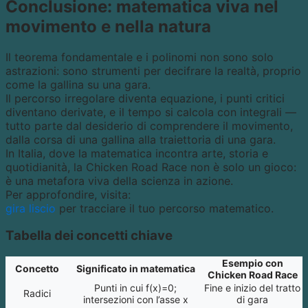
Conclusione: matematica viva nel
movimento e nella natura
Il teorema fondamentale e i polinomi non sono solo
astrazioni: sono strumenti per decifrare la realtà, proprio
come la gallina su una gara.
Il percorso irregolare diventa equazione, i punti critici
diventano derivate, e il tempo si calcola con integrali —
tutto parte dal desiderio di comprendere il movimento,
dalla corsa di una gallina alla traiettoria di una gara.
In Italia, dove la matematica incontra arte, storia e
quotidianità, la Chicken Road Race non è solo un gioco:
è una metafora viva della scienza in azione.
Per approfondire, visita:
gira liscio
per tracciare il tuo percorso matematico.
Tabella dei concetti chiave
Esempio con
Concetto
Significato in matematica
Chicken Road Race
Punti in cui f(x)=0;
Fine e inizio del tratto
Radici
intersezioni con l’asse x
di gara