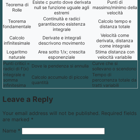
Esiste c punto dove derivata
Punti di
Teorema di
null se funzione uguale agli
massimo/minimo della
Rolle
estremi
velocità
Continuità e radici
Teorema
Calcolo tempo e
garantiscono esistenza
fondamentale
distanza totale
integrale
Velocità come
Calcolo
Derivate e integrali
derivata, distanza
infinitesimale
descrivono movimento
come integrale
Logaritmo
Area sotto 1/x; crescita
Stima distanza con
naturale
esponenziale
velocità variabile
Punti critici =
Curve che si
Dove la pendenza si annulla
radici di f’(x)
sollevano o scendono
Integrale e
Tempo di
Calcolo accumulo di piccole
somma
percorrenza totale da
quantità
infinitesima
tratti variabili
Leave a Reply
Your email address will not be published.
Required fields
are marked
*
Name
*