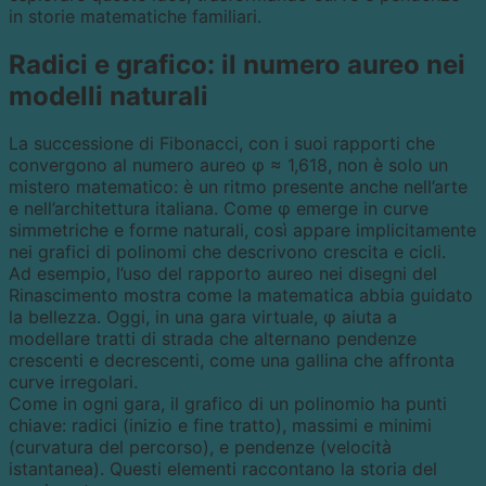
in storie matematiche familiari.
Radici e grafico: il numero aureo nei
modelli naturali
La successione di Fibonacci, con i suoi rapporti che
convergono al numero aureo φ ≈ 1,618, non è solo un
mistero matematico: è un ritmo presente anche nell’arte
e nell’architettura italiana. Come φ emerge in curve
simmetriche e forme naturali, così appare implicitamente
nei grafici di polinomi che descrivono crescita e cicli.
Ad esempio, l’uso del rapporto aureo nei disegni del
Rinascimento mostra come la matematica abbia guidato
la bellezza. Oggi, in una gara virtuale, φ aiuta a
modellare tratti di strada che alternano pendenze
crescenti e decrescenti, come una gallina che affronta
curve irregolari.
Come in ogni gara, il grafico di un polinomio ha punti
chiave: radici (inizio e fine tratto), massimi e minimi
(curvatura del percorso), e pendenze (velocità
istantanea). Questi elementi raccontano la storia del