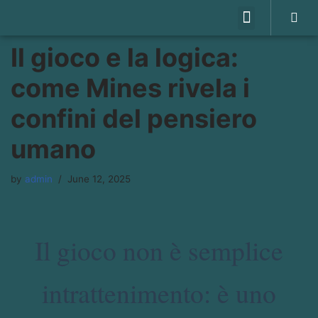
WHAT WE DO
OUR GAMES
CHECK ON PLAYSTORE
PRIVACY POLICY
Skip
Il gioco e la logica:
to
content
come Mines rivela i
confini del pensiero
umano
by
admin
June 12, 2025
Il gioco non è semplice
intrattenimento: è uno