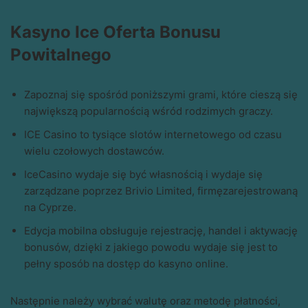
Kasyno Ice Oferta Bonusu
Powitalnego
Zapoznaj się spośród poniższymi grami, które cieszą się
największą popularnością wśród rodzimych graczy.
ICE Casino to tysiące slotów internetowego od czasu
wielu czołowych dostawców.
IceCasino wydaje się być własnością i wydaje się
zarządzane poprzez Brivio Limited, firmęzarejestrowaną
na Cyprze.
Edycja mobilna obsługuje rejestrację, handel i aktywację
bonusów, dzięki z jakiego powodu wydaje się jest to
pełny sposób na dostęp do kasyno online.
Następnie należy wybrać walutę oraz metodę płatności,