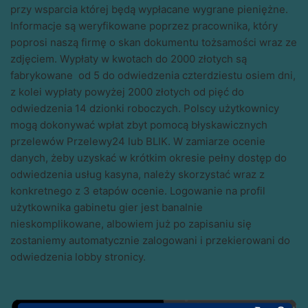
przy wsparcia której będą wypłacane wygrane pieniężne.
Informacje są weryfikowane poprzez pracownika, który
poprosi naszą firmę o skan dokumentu tożsamości wraz ze
zdjęciem. Wypłaty w kwotach do 2000 złotych są
fabrykowane od 5 do odwiedzenia czterdziestu osiem dni,
z kolei wypłaty powyżej 2000 złotych od pięć do
odwiedzenia 14 dzionki roboczych. Polscy użytkownicy
mogą dokonywać wpłat zbyt pomocą błyskawicznych
przelewów Przelewy24 lub BLIK. W zamiarze ocenie
danych, żeby uzyskać w krótkim okresie pełny dostęp do
odwiedzenia usług kasyna, należy skorzystać wraz z
konkretnego z 3 etapów ocenie. Logowanie na profil
użytkownika gabinetu gier jest banalnie
nieskomplikowane, albowiem już po zapisaniu się
zostaniemy automatycznie zalogowani i przekierowani do
odwiedzenia lobby stronicy.