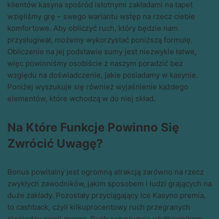
klientów kasyna spośród istotnymi zakładami na tapet
wzięliśmy grę – swego wariantu wstęp na rzecz ciebie
komfortowe. Aby obliczyć ruch, który będzie nam
przysługiwał, możemy wykorzystać poniższą formułę.
Obliczenie na jej podstawie sumy jest niezwykle łatwe,
więc powinniśmy osobiście z naszym poradzić bez
względu na doświadczenie, jakie posiadamy w kasynie.
Poniżej wyszukuje się również wyjaśnienie każdego
elementów, które wchodzą w do niej skład.
Na Które Funkcje Powinno Się
Zwrócić Uwagę?
Bonus powitalny jest ogromną atrakcją zarówno na rzecz
zwykłych zawodników, jakim sposobem i ludzi grających na
duże zakłady. Pozostały przyciągający Ice Kasyno premia,
to cashback, czyli kilkuprocentowy ruch przegranych
pieniędzy gwoli gracza. Ruch przysługuje użytkownikom,