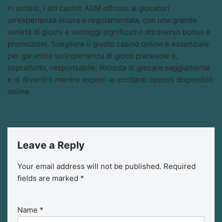
In sintesi, i siti casinò ADM offrono ai giocatori
un’esperienza sicura e regolamentata, con una grande
varietà di giochi e vantaggi significativi attraverso bonus e
promozioni. Scegliere il giusto casinò online è essenziale
per garantire un’esperienza di gioco piacevole e,
soprattutto, responsabile. Ricorda di giocare saggiamente
e di divertirti mentre esplori le eccitanti opzioni disponibili
online.
Leave a Reply
Your email address will not be published.
Required
fields are marked
*
Name
*