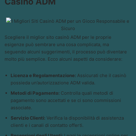
Casinò ADM
Scegliere il miglior sito casinò ADM per le proprie
esigenze può sembrare una cosa complicata, ma
seguendo alcuni suggerimenti, il processo può diventare
molto più semplice. Ecco alcuni aspetti da considerare:
Licenza e Regolamentazione:
Assicurati che il casinò
possieda un’autorizzazione ADM valida.
Metodi di Pagamento:
Controlla quali metodi di
pagamento sono accettati e se ci sono commissioni
associate.
Servizio Clienti:
Verifica la disponibilità di assistenza
clienti e i canali di contatto offerti.
Recensioni degli Utenti:
Leggi le recensioni online per