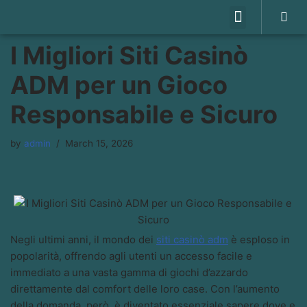
Skip
I Migliori Siti Casinò
to
content
ADM per un Gioco
Responsabile e Sicuro
by
admin
March 15, 2026
Negli ultimi anni, il mondo dei
siti casinò adm
è esploso in
popolarità, offrendo agli utenti un accesso facile e
immediato a una vasta gamma di giochi d’azzardo
direttamente dal comfort delle loro case. Con l’aumento
della domanda, però, è diventato essenziale sapere dove e