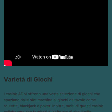
Varietà di Giochi
I casinò ADM offrono una vasta selezione di giochi che
spaziano dalle slot machine ai giochi da tavolo come
roulette, blackjack e poker. Inoltre, molti di questi casinò
collaborano con fornitori di software di alto livello,