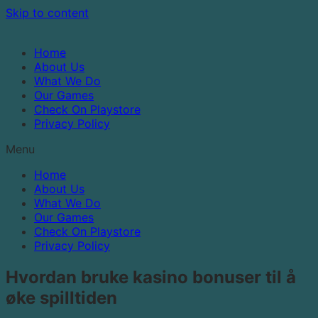
Skip to content
Home
About Us
What We Do
Our Games
Check On Playstore
Privacy Policy
Menu
Home
About Us
What We Do
Our Games
Check On Playstore
Privacy Policy
Hvordan bruke kasino bonuser til å
øke spilltiden