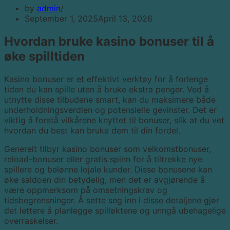
by
admin
September 1, 2025
April 13, 2026
Hvordan bruke kasino bonuser til å
øke spilltiden
Kasino bonuser er et effektivt verktøy for å forlenge
tiden du kan spille uten å bruke ekstra penger. Ved å
utnytte disse tilbudene smart, kan du maksimere både
underholdningsverdien og potensielle gevinster. Det er
viktig å forstå vilkårene knyttet til bonuser, slik at du vet
hvordan du best kan bruke dem til din fordel.
Generelt tilbyr kasino bonuser som velkomstbonuser,
reload-bonuser eller gratis spinn for å tiltrekke nye
spillere og belønne lojale kunder. Disse bonusene kan
øke saldoen din betydelig, men det er avgjørende å
være oppmerksom på omsetningskrav og
tidsbegrensninger. Å sette seg inn i disse detaljene gjør
det lettere å planlegge spilløktene og unngå ubehagelige
overraskelser.