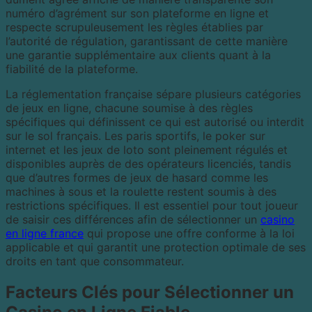
numéro d’agrément sur son plateforme en ligne et
respecte scrupuleusement les règles établies par
l’autorité de régulation, garantissant de cette manière
une garantie supplémentaire aux clients quant à la
fiabilité de la plateforme.
La réglementation française sépare plusieurs catégories
de jeux en ligne, chacune soumise à des règles
spécifiques qui définissent ce qui est autorisé ou interdit
sur le sol français. Les paris sportifs, le poker sur
internet et les jeux de loto sont pleinement régulés et
disponibles auprès de des opérateurs licenciés, tandis
que d’autres formes de jeux de hasard comme les
machines à sous et la roulette restent soumis à des
restrictions spécifiques. Il est essentiel pour tout joueur
de saisir ces différences afin de sélectionner un
casino
en ligne france
qui propose une offre conforme à la loi
applicable et qui garantit une protection optimale de ses
droits en tant que consommateur.
Facteurs Clés pour Sélectionner un