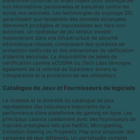
plateforme constitue un enjeu majeur pour sauvegarder
vos informations personnelles et bancaires contre les
accès non autorisés. Les technologies de cryptage SSL
garantissent que l’ensemble des données échangées
demeurent protégées et inaccessibles aux tiers non
autorisés. Un opérateur de jeu sérieux investit
massivement dans une infrastructure de sécurité
informatique robuste, comprenant des systèmes de
protection renforcés et des mécanismes de vérification
d’identité sécurisés. La disponibilité de labels de
certification comme eCOGRA ou iTech Labs témoigne
également de la volonté de l’opérateur envers la
transparence et la protection de ses utilisateurs.
Catalogue de Jeux et Fournisseurs de logiciels
La richesse et la diversité du catalogue de jeux
représentent des indicateurs importants de la
performance d’une plateforme de gaming en ligne. Les
principaux casinos collaborent avec des fournisseurs de
logiciels prestigieux tels que NetEnt, Microgaming,
Evolution Gaming ou Pragmatic Play pour proposer des
centaines de jeux différents. Un portefeuille complet