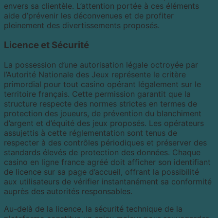
envers sa clientèle. L’attention portée à ces éléments
aide d’prévenir les déconvenues et de profiter
pleinement des divertissements proposés.
Licence et Sécurité
La possession d’une autorisation légale octroyée par
l’Autorité Nationale des Jeux représente le critère
primordial pour tout casino opérant légalement sur le
territoire français. Cette permission garantit que la
structure respecte des normes strictes en termes de
protection des joueurs, de prévention du blanchiment
d’argent et d’équité des jeux proposés. Les opérateurs
assujettis à cette réglementation sont tenus de
respecter à des contrôles périodiques et préserver des
standards élevés de protection des données. Chaque
casino en ligne france agréé doit afficher son identifiant
de licence sur sa page d’accueil, offrant la possibilité
aux utilisateurs de vérifier instantanément sa conformité
auprès des autorités responsables.
Au-delà de la licence, la sécurité technique de la