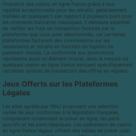
l’industrie des casino en ligne france grâce à leur
rapidité exceptionnelle pour les retraits, généralement
traitées en quelques h par rapport à plusieurs jours pour
les virements bancaires classiques. Il demeure essentiel
de vérifier les frais de transaction facturés par la
plateforme que vous avez sélectionnée, car certaines
plateformes facturent des commissions sur les
versements et retraits en fonction de l’option de
paiement choisie. La conformité aux promotions
représente aussi un élément crucial, dans la mesure où
quelques casino en ligne france excluent spécifiquement
certaines options de transaction des offres en vigueur.
Jeux Offerts sur les Plateformes
Légales
Les sites agréés par l’ANJ proposent une sélection
variée de jeux conformes à la législation française,
comprenant notamment le poker en ligne, les paris
sportifs et les paris hippiques. Les opérateurs de casino
en ligne france légaux offrent des tables de poker cash