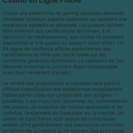
Casino en Ligne Fiable
Choisir une plateforme de gaming sécurisée demande
d’analyser plusieurs aspects essentiels qui assurent une
expérience agréable et sécurisée. Les joueurs doivent
faire attention aux certifications reconnues, à la
réputation de l’établissement, aux modes de paiement
disponibles et à la qualité du support client offert. Un
A4 digne de confiance affiche explicitement ses
certifications et offre une clarté totale sur ses
conditions générales d’utilisation. La validation de ces
éléments constitue la première étape indispensable
avant tout versement d’argent.
La variété des propositions accessibles rend parfois
difficile l’identification des plateformes véritablement
fiables parmi celles qui comportent des dangers
possibles. Il est important d’examiner les commentaires
des joueurs, de consulter les forums spécialisés et de
contrôler l’ancienneté de l’opérateur sur le marché. Un
casino en ligne france actif depuis de nombreuses
années offre généralement des assurances renforcées
en termes de solvabilité et de honneur des promesses