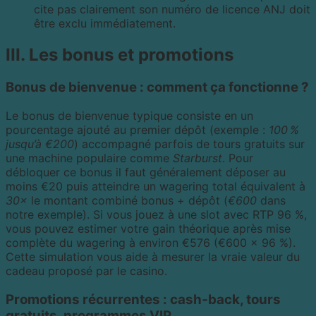
cite pas clairement son numéro de licence ANJ doit
être exclu immédiatement.
III. Les bonus et promotions
Bonus de bienvenue : comment ça fonctionne ?
Le bonus de bienvenue typique consiste en un
pourcentage ajouté au premier dépôt (exemple :
100 %
jusqu’à €200
) accompagné parfois de tours gratuits sur
une machine populaire comme
Starburst
. Pour
débloquer ce bonus il faut généralement déposer au
moins €20 puis atteindre un wagering total équivalent à
30×
le montant combiné bonus + dépôt (
€600
dans
notre exemple). Si vous jouez à une slot avec RTP 96 %,
vous pouvez estimer votre gain théorique après mise
complète du wagering à environ €576 (€600 × 96 %).
Cette simulation vous aide à mesurer la vraie valeur du
cadeau proposé par le casino.
Promotions récurrentes : cash‑back, tours
gratuits, programmes VIP