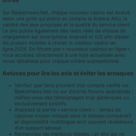
offres
Sur Basketnews.Net, chaque nouveau casino est évalué
selon une grille qui prend en compte la licence ANJ, la
variété des jeux proposés et la qualité du service client.
Le site publie également des tests réels de vitesse de
chargement sur smartphone Android et iOS afin d’aider
les joueurs mobiles à choisir le
meilleur casino en
ligne 2026
. En filtrant par « nouveaux casinos en ligne »,
vous accédez directement à une liste actualisée avec
notes détaillées pour chaque critère susmentionné.
Astuces pour lire les avis et éviter les arnaques
Vérifiez que l’avis provient d’un compte vérifié sur
Basketnews.Net ou sur d’autres forums spécialisés ;
méfiez‑vous des témoignages trop génériques ou
exclusivement positifs.
Analysez la partie « service client » : temps de
réponse moyen indiqué dans le tableau comparatif
et disponibilité multilingue sont souvent révélateurs
d’un support sérieux.
Recherchez les mentions légales : un site qui ne