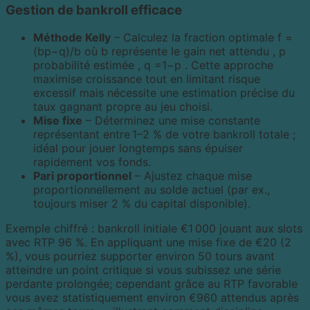
Gestion de bankroll efficace
Méthode Kelly
– Calculez la fraction optimale f =
(bp−q)/b où b représente le gain net attendu , p
probabilité estimée , q =1−p . Cette approche
maximise croissance tout en limitant risque
excessif mais nécessite une estimation précise du
taux gagnant propre au jeu choisi.
Mise fixe
– Déterminez une mise constante
représentant entre 1–2 % de votre bankroll totale ;
idéal pour jouer longtemps sans épuiser
rapidement vos fonds.
Pari proportionnel
– Ajustez chaque mise
proportionnellement au solde actuel (par ex.,
toujours miser 2 % du capital disponible).
Exemple chiffré : bankroll initiale €1 000 jouant aux slots
avec RTP 96 %. En appliquant une mise fixe de €20 (2
%), vous pourriez supporter environ 50 tours avant
atteindre un point critique si vous subissez une série
perdante prolongée; cependant grâce au RTP favorable
vous avez statistiquement environ €960 attendus après