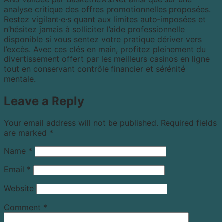
analyse critique des offres promotionnelles proposées.
Restez vigilant·e·s quant aux limites auto‑imposées et
n’hésitez jamais à solliciter l’aide professionnelle
disponible si vous sentez votre pratique dériver vers
l’excès. Avec ces clés en main, profitez pleinement du
divertissement offert par les meilleurs casinos en ligne
tout en conservant contrôle financier et sérénité
mentale.​
Leave a Reply
Your email address will not be published.
Required fields
are marked
*
Name
*
Email
*
Website
Comment
*