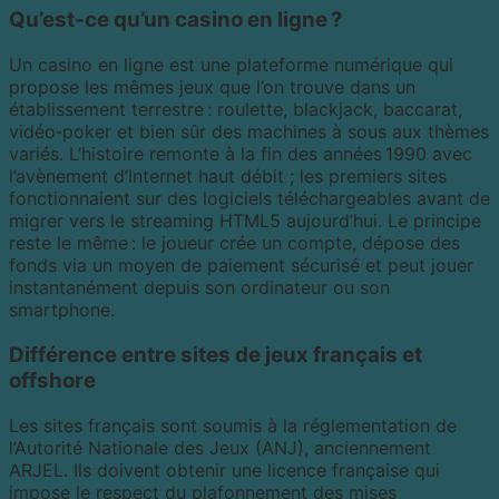
Qu’est‑ce qu’un casino en ligne ?
Un casino en ligne est une plateforme numérique qui
propose les mêmes jeux que l’on trouve dans un
établissement terrestre : roulette, blackjack, baccarat,
vidéo‑poker et bien sûr des machines à sous aux thèmes
variés. L’histoire remonte à la fin des années 1990 avec
l’avènement d’Internet haut débit ; les premiers sites
fonctionnaient sur des logiciels téléchargeables avant de
migrer vers le streaming HTML5 aujourd’hui. Le principe
reste le même : le joueur crée un compte, dépose des
fonds via un moyen de paiement sécurisé et peut jouer
instantanément depuis son ordinateur ou son
smartphone.
Différence entre sites de jeux français et
offshore
Les sites français sont soumis à la réglementation de
l’Autorité Nationale des Jeux (ANJ), anciennement
ARJEL. Ils doivent obtenir une licence française qui
impose le respect du plafonnement des mises