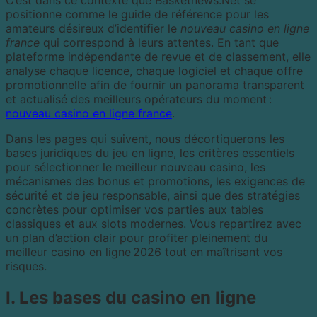
positionne comme le guide de référence pour les
amateurs désireux d’identifier le
nouveau casino en ligne
france
qui correspond à leurs attentes. En tant que
plateforme indépendante de revue et de classement, elle
analyse chaque licence, chaque logiciel et chaque offre
promotionnelle afin de fournir un panorama transparent
et actualisé des meilleurs opérateurs du moment :
nouveau casino en ligne france
.
Dans les pages qui suivent, nous décortiquerons les
bases juridiques du jeu en ligne, les critères essentiels
pour sélectionner le meilleur nouveau casino, les
mécanismes des bonus et promotions, les exigences de
sécurité et de jeu responsable, ainsi que des stratégies
concrètes pour optimiser vos parties aux tables
classiques et aux slots modernes. Vous repartirez avec
un plan d’action clair pour profiter pleinement du
meilleur casino en ligne 2026 tout en maîtrisant vos
risques.
I. Les bases du casino en ligne