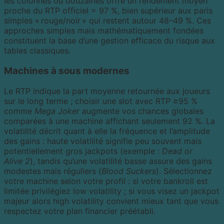
les colonnes ou douzaines offre un rendement moyen
proche du RTP officiel = 97 %, bien supérieur aux paris
simples « rouge/noir » qui restent autour 48–49 %. Ces
approches simples mais mathématiquement fondées
constituent la base d’une gestion efficace du risque aux
tables classiques.
Machines à sous modernes
Le RTP indique la part moyenne retournée aux joueurs
sur le long terme ; choisir une slot avec RTP ≥95 %
comme
Mega Joker
augmente vos chances globales
comparées à une machine affichant seulement 92 %. La
volatilité décrit quant à elle la fréquence et l’amplitude
des gains : haute volatilité signifie peu souvent mais
potentiellement gros jackpots (exemple :
Dead or
Alive 2
), tandis qu’une volatilité basse assure des gains
modestes mais réguliers (
Blood Suckers
). Sélectionnez
votre machine selon votre profil : si votre bankroll est
limitée privilégiez low volatility ; si vous visez un jackpot
majeur alors high volatility convient mieux tant que vous
respectez votre plan financier préétabli.