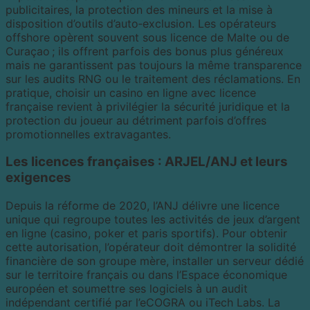
publicitaires, la protection des mineurs et la mise à
disposition d’outils d’auto‑exclusion. Les opérateurs
offshore opèrent souvent sous licence de Malte ou de
Curaçao ; ils offrent parfois des bonus plus généreux
mais ne garantissent pas toujours la même transparence
sur les audits RNG ou le traitement des réclamations. En
pratique, choisir un casino en ligne avec licence
française revient à privilégier la sécurité juridique et la
protection du joueur au détriment parfois d’offres
promotionnelles extravagantes.
Les licences françaises : ARJEL/ANJ et leurs
exigences
Depuis la réforme de 2020, l’ANJ délivre une licence
unique qui regroupe toutes les activités de jeux d’argent
en ligne (casino, poker et paris sportifs). Pour obtenir
cette autorisation, l’opérateur doit démontrer la solidité
financière de son groupe mère, installer un serveur dédié
sur le territoire français ou dans l’Espace économique
européen et soumettre ses logiciels à un audit
indépendant certifié par l’eCOGRA ou iTech Labs. La