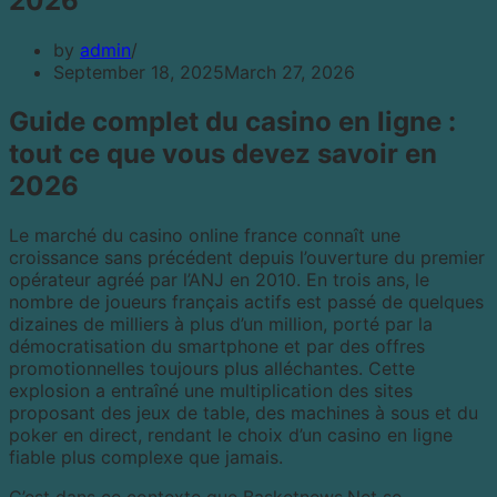
2026
by
admin
September 18, 2025
March 27, 2026
Guide complet du casino en ligne :
tout ce que vous devez savoir en
2026
Le marché du casino online france connaît une
croissance sans précédent depuis l’ouverture du premier
opérateur agréé par l’ANJ en 2010. En trois ans, le
nombre de joueurs français actifs est passé de quelques
dizaines de milliers à plus d’un million, porté par la
démocratisation du smartphone et par des offres
promotionnelles toujours plus alléchantes. Cette
explosion a entraîné une multiplication des sites
proposant des jeux de table, des machines à sous et du
poker en direct, rendant le choix d’un casino en ligne
fiable plus complexe que jamais.
C’est dans ce contexte que Basketnews.Net se