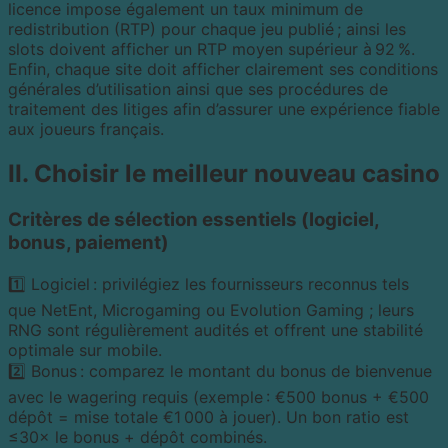
licence impose également un taux minimum de
redistribution (RTP) pour chaque jeu publié ; ainsi les
slots doivent afficher un RTP moyen supérieur à 92 %.
Enfin, chaque site doit afficher clairement ses conditions
générales d’utilisation ainsi que ses procédures de
traitement des litiges afin d’assurer une expérience fiable
aux joueurs français.
II. Choisir le meilleur nouveau casino
Critères de sélection essentiels (logiciel,
bonus, paiement)
1️⃣ Logiciel : privilégiez les fournisseurs reconnus tels
que NetEnt, Microgaming ou Evolution Gaming ; leurs
RNG sont régulièrement audités et offrent une stabilité
optimale sur mobile.
2️⃣ Bonus : comparez le montant du bonus de bienvenue
avec le wagering requis (exemple : €500 bonus + €500
dépôt = mise totale €1 000 à jouer). Un bon ratio est
≤30× le bonus + dépôt combinés.