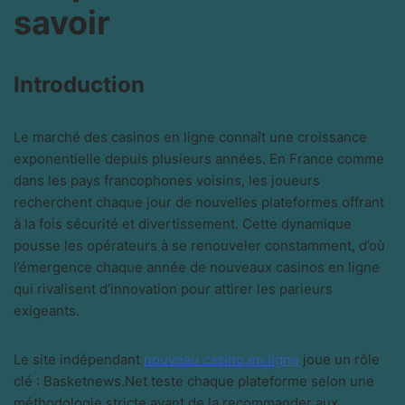
savoir
Introduction
Le marché des casinos en ligne connaît une croissance
exponentielle depuis plusieurs années. En France comme
dans les pays francophones voisins, les joueurs
recherchent chaque jour de nouvelles plateformes offrant
à la fois sécurité et divertissement. Cette dynamique
pousse les opérateurs à se renouveler constamment, d’où
l’émergence chaque année de nouveaux casinos en ligne
qui rivalisent d’innovation pour attirer les parieurs
exigeants.
Le site indépendant
nouveau casino en ligne
joue un rôle
clé : Basketnews.Net teste chaque plateforme selon une
méthodologie stricte avant de la recommander aux