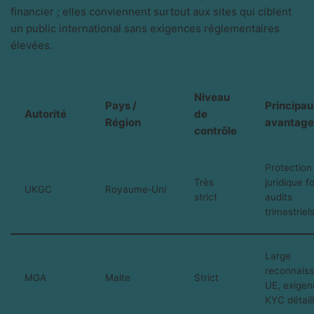
financier ; elles conviennent surtout aux sites qui ciblent
un public international sans exigences réglementaires
élevées.
Niveau
Pays /
Principa
Autorité
de
Région
avantage
contrôle
Protection
Très
juridique fo
UKGC
Royaume‑Uni
strict
audits
trimestriel
Large
reconnais
MGA
Malte
Strict
UE, exigen
KYC détail