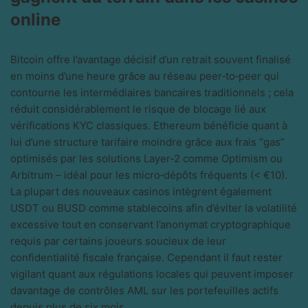
online
Bitcoin offre l’avantage décisif d’un retrait souvent finalisé
en moins d’une heure grâce au réseau peer‑to‑peer qui
contourne les intermédiaires bancaires traditionnels ; cela
réduit considérablement le risque de blocage lié aux
vérifications KYC classiques. Ethereum bénéficie quant à
lui d’une structure tarifaire moindre grâce aux frais “gas”
optimisés par les solutions Layer‑2 comme Optimism ou
Arbitrum – idéal pour les micro‑dépôts fréquents (< €10).
La plupart des nouveaux casinos intègrent également
USDT ou BUSD comme stablecoins afin d’éviter la volatilité
excessive tout en conservant l’anonymat cryptographique
requis par certains joueurs soucieux de leur
confidentialité fiscale française. Cependant il faut rester
vigilant quant aux régulations locales qui peuvent imposer
davantage de contrôles AML sur les portefeuilles actifs
depuis plus de six mois .