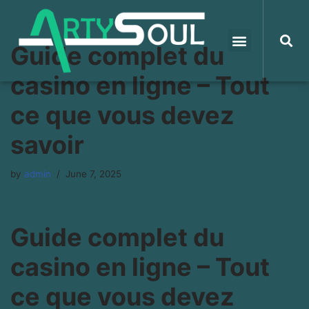
Skip
Guide complet du
to
content
casino en ligne – Tout
ce que vous devez
savoir
by
admin
June 7, 2025
Guide complet du
casino en ligne – Tout
ce que vous devez