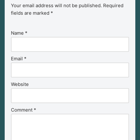
Your email address will not be published.
Required
fields are marked
*
Name
*
Email
*
Website
Comment
*