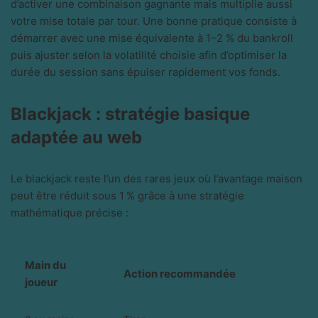
d’activer une combinaison gagnante mais multiplie aussi
votre mise totale par tour. Une bonne pratique consiste à
démarrer avec une mise équivalente à 1–2 % du bankroll
puis ajuster selon la volatilité choisie afin d’optimiser la
durée du session sans épuiser rapidement vos fonds.
Blackjack : stratégie basique
adaptée au web
Le blackjack reste l’un des rares jeux où l’avantage maison
peut être réduit sous 1 % grâce à une stratégie
mathématique précise :
Main du
Action recommandée
joueur