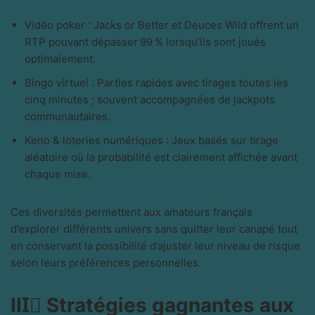
Vidéo poker : Jacks or Better et Deuces Wild offrent un
RTP pouvant dépasser 99 % lorsqu’ils sont joués
optimalement.
Bingo virtuel : Parties rapides avec tirages toutes les
cinq minutes ; souvent accompagnées de jackpots
communautaires.
Keno & loteries numériques : Jeux basés sur tirage
aléatoire où la probabilité est clairement affichée avant
chaque mise.
Ces diversités permettent aux amateurs français
d’explorer différents univers sans quitter leur canapé tout
en conservant la possibilité d’ajuster leur niveau de risque
selon leurs préférences personnelles.
III️⃣ Stratégies gagnantes aux