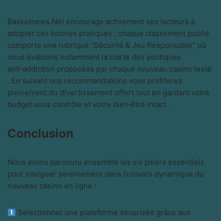
Basketnews.Net encourage activement ses lecteurs à
adopter ces bonnes pratiques ; chaque classement publié
comporte une rubrique “Sécurité & Jeu Responsable” où
nous évaluons notamment la clarté des politiques
anti‑addiction proposées par chaque nouveau casino testé
. En suivant nos recommandations vous profiterez
pleinement du divertissement offert tout en gardant votre
budget sous contrôle et votre bien‑être intact .
Conclusion
Nous avons parcouru ensemble les six piliers essentiels
pour naviguer sereinement dans l’univers dynamique du
nouveau casino en ligne :
Sélectionner une plateforme sécurisée grâce aux