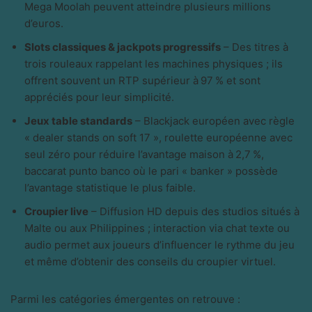
Mega Moolah peuvent atteindre plusieurs millions
d’euros.
Slots classiques & jackpots progressifs
– Des titres à
trois rouleaux rappelant les machines physiques ; ils
offrent souvent un RTP supérieur à 97 % et sont
appréciés pour leur simplicité.
Jeux table standards
– Blackjack européen avec règle
« dealer stands on soft 17 », roulette européenne avec
seul zéro pour réduire l’avantage maison à 2,7 %,
baccarat punto banco où le pari « banker » possède
l’avantage statistique le plus faible.
Croupier live
– Diffusion HD depuis des studios situés à
Malte ou aux Philippines ; interaction via chat texte ou
audio permet aux joueurs d’influencer le rythme du jeu
et même d’obtenir des conseils du croupier virtuel.
Parmi les catégories émergentes on retrouve :