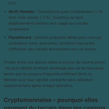
KYC.
Skrill / Neteller
: Transactions quasi instantanées (< 15
min), frais réduits (~1 %) ; toutefois certains
établissements limitent leur usage aux retraits
uniquement.
Paysafecard
: Solution prépayée idéale pour ceux qui
souhaitent rester anonymes ; toutefois impossible
d’effectuer des retraits directement vers ce moyen.
Choisir entre ces options dépend surtout du volume prévu
: les gros dépôts profitent davantage des cartes bancaires
tandis que les joueurs fréquents préfèrent Skrill ou
Neteller pour leur rapidité constante sans validation
supplémentaire après chaque opération.
Cryptomonnaies – pourquoi elles
gagnent du terrain dans les casinos