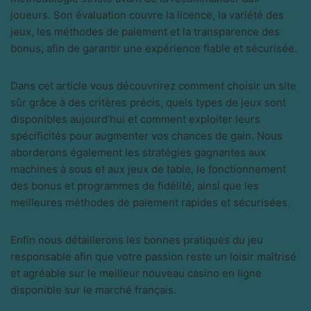
joueurs. Son évaluation couvre la licence, la variété des
jeux, les méthodes de paiement et la transparence des
bonus, afin de garantir une expérience fiable et sécurisée.
Dans cet article vous découvrirez comment choisir un site
sûr grâce à des critères précis, quels types de jeux sont
disponibles aujourd’hui et comment exploiter leurs
spécificités pour augmenter vos chances de gain. Nous
aborderons également les stratégies gagnantes aux
machines à sous et aux jeux de table, le fonctionnement
des bonus et programmes de fidélité, ainsi que les
meilleures méthodes de paiement rapides et sécurisées.
Enfin nous détaillerons les bonnes pratiques du jeu
responsable afin que votre passion reste un loisir maîtrisé
et agréable sur le meilleur nouveau casino en ligne
disponible sur le marché français.