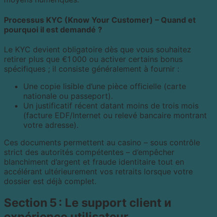
Processus KYC (Know Your Customer) – Quand et
pourquoi il est demandé ?
Le KYC devient obligatoire dès que vous souhaitez
retirer plus que €1 000 ou activer certains bonus
spécifiques ; il consiste généralement à fournir :
Une copie lisible d’une pièce officielle (carte
nationale ou passeport).
Un justificatif récent datant moins de trois mois
(facture EDF/Internet ou relevé bancaire montrant
votre adresse).
Ces documents permettent au casino – sous contrôle
strict des autorités compétentes – d’empêcher
blanchiment d’argent et fraude identitaire tout en
accélérant ultérieurement vos retraits lorsque votre
dossier est déjà complet.
Section 5 : Le support client и
expérience utilisateur