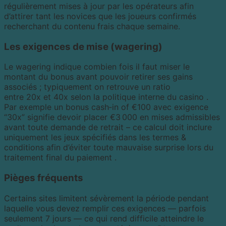
régulièrement mises à jour par les opérateurs afin
d’attirer tant les novices que les joueurs confirmés
recherchant du contenu frais chaque semaine.
Les exigences de mise (wagering)
Le wagering indique combien fois il faut miser le
montant du bonus avant pouvoir retirer ses gains
associés ; typiquement on retrouve un ratio
entre 20x et 40x selon la politique interne du casino .
Par exemple un bonus cash‑in of €100 avec exigence
“30x” signifie devoir placer €3 000 en mises admissibles
avant toute demande de retrait – ce calcul doit inclure
uniquement les jeux spécifiés dans les termes &
conditions afin d’éviter toute mauvaise surprise lors du
traitement final du paiement .
Pièges fréquents
Certains sites limitent sévèrement la période pendant
laquelle vous devez remplir ces exigences — parfois
seulement 7 jours — ce qui rend difficile atteindre le