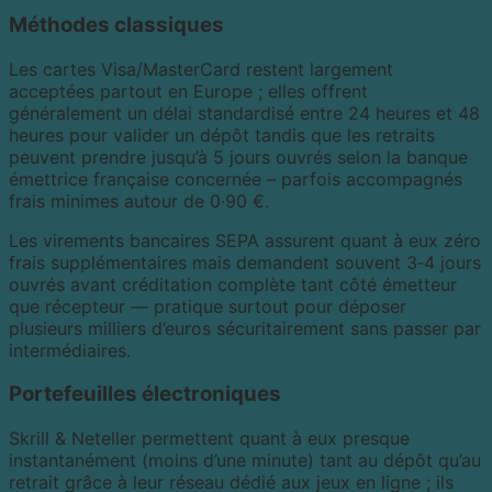
Méthodes classiques
Les cartes Visa/MasterCard restent largement
acceptées partout en Europe ; elles offrent
généralement un délai standardisé entre 24 heures et 48
heures pour valider un dépôt tandis que les retraits
peuvent prendre jusqu’à 5 jours ouvrés selon la banque
émettrice française concernée – parfois accompagnés
frais minimes autour de 0·90 €.
Les virements bancaires SEPA assurent quant à eux zéro
frais supplémentaires mais demandent souvent 3‑4 jours
ouvrés avant créditation complète tant côté émetteur
que récepteur — pratique surtout pour déposer
plusieurs milliers d’euros sécuritairement sans passer par
intermédiaires.
Portefeuilles électroniques
Skrill & Neteller permettent quant à eux presque
instantanément (moins d’une minute) tant au dépôt qu’au
retrait grâce à leur réseau dédié aux jeux en ligne ; ils