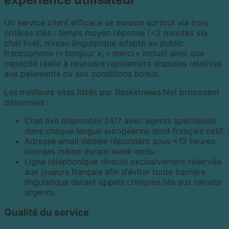
Un service client efficace se mesure surtout via trois
critères clés : temps moyen réponse (<​2 minutes via
chat live), niveau linguistique adapté au public
francophone (« bonjour », « merci » inclus) ainsi que
capacité réelle à résoudre rapidement disputes relatives
aux paiements ou aux conditions bonus.
Les meilleurs sites listés par Basketnews.Net proposent
désormais :
Chat live disponible 24/7 avec agents spécialisés
dans chaque langue européenne dont français natif.
Adresse email dédiée répondant sous <​12 heures
ouvrées même durant week‑ends.
Ligne téléphonique directe exclusivement réservée
aux joueurs français afin d’éviter toute barrière
linguistique durant appels critiques liés aux retraits
urgents.
Qualité du service