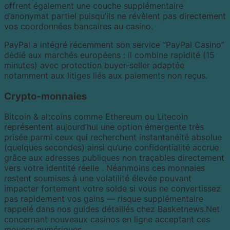
offrent également une couche supplémentaire
d’anonymat partiel puisqu’ils ne révèlent pas directement
vos coordonnées bancaires au casino.
PayPal a intégré récemment son service “PayPal Casino”
dédié aux marchés européens : il combine rapidité (15
minutes) avec protection buyer‑seller adaptée
notamment aux litiges liés aux paiements non reçus.
Crypto‑monnaies
Bitcoin & altcoins comme Ethereum ou Litecoin
représentent aujourd’hui une option émergente très
prisée parmi ceux qui recherchent instantanéité absolue
(quelques secondes) ainsi qu’une confidentialité accrue
grâce aux adresses publiques non traçables directement
vers votre identité réelle . Néanmoins ces monnaies
restent soumises à une volatilité élevée pouvant
impacter fortement votre solde si vous ne convertissez
pas rapidement vos gains — risque supplémentaire
rappelé dans nos guides détaillés chez Basketnews.Net
concernant nouveaux casinos en ligne acceptant ces
moyens numériques.