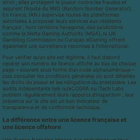
strict ; elles protègent le joueur contre les fraudes et
assurent l’équité du RNG (Random Number Generator).
En France, l’ANJ supervise toutes les plateformes
autorisées à proposer leurs services aux résidents
français ; hors territoire hexagonal, des juridictions
comme la Malta Gaming Authority (MGA), la UK
Gambling Commission ou Curaçao eGaming offrent
également une surveillance reconnue à l’international.
Pour vérifier qu’un site est légitime, il faut d’abord
repérer son numéro de licence affiché au bas de chaque
page – souvent sous forme d’un code alphanumérique –
puis consulter les conditions générales où sont détaillés
les droits du joueur et les obligations du prestataire. Les
audits indépendants tels qu’eCOGRA ou iTech Labs
publient régulièrement leurs rapports d’inspection ; leur
présence sur le site est un bon indicateur de
transparence et de conformité technique.
La différence entre une licence française et
une licence offshore
Une licence française impose aux opérateurs un taux