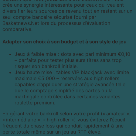
crée une synergie intéressante pour ceux qui veulent
diversifier leurs sources de revenu tout en restant sur un
seul compte bancaire sécurisé fourni par
Basketnews.Net lors du processus d’évaluation
comparative.
Adapter son choix à son budget et à son style de jeu
Jeux à faible mise : slots avec pari minimum €0,10
– parfaits pour tester plusieurs titres sans trop
risquer son bankroll initiale.
Jeux haute mise : tables VIP blackjack avec limite
maximale €5 000 – réservées aux high rollers
capables d’appliquer une stratégie avancée telle
que le comptage simplifié des cartes ou la
martingale contrôlée dans certaines variantes
roulette premium.
En gérant votre bankroll selon votre profil (« amateur »,
« intermédiaire », « high roller ») vous éviterez l’écueil
fréquent du chase loss qui conduit rapidement à une
perte totale même sur un jeu au RTP élevé.