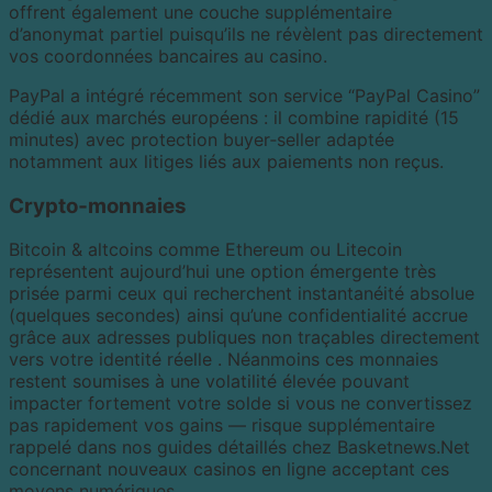
offrent également une couche supplémentaire
d’anonymat partiel puisqu’ils ne révèlent pas directement
vos coordonnées bancaires au casino.
PayPal a intégré récemment son service “PayPal Casino”
dédié aux marchés européens : il combine rapidité (15
minutes) avec protection buyer‑seller adaptée
notamment aux litiges liés aux paiements non reçus.
Crypto‑monnaies
Bitcoin & altcoins comme Ethereum ou Litecoin
représentent aujourd’hui une option émergente très
prisée parmi ceux qui recherchent instantanéité absolue
(quelques secondes) ainsi qu’une confidentialité accrue
grâce aux adresses publiques non traçables directement
vers votre identité réelle . Néanmoins ces monnaies
restent soumises à une volatilité élevée pouvant
impacter fortement votre solde si vous ne convertissez
pas rapidement vos gains — risque supplémentaire
rappelé dans nos guides détaillés chez Basketnews.Net
concernant nouveaux casinos en ligne acceptant ces
moyens numériques.