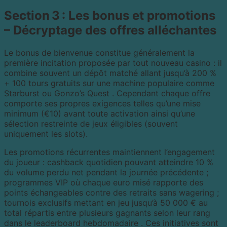
Section 3 : Les bonus et promotions
– Décryptage des offres alléchantes
Le bonus de bienvenue constitue généralement la
première incitation proposée par tout nouveau casino : il
combine souvent un dépôt matché allant jusqu’à 200 %
+ 100 tours gratuits sur une machine populaire comme
Starburst ou Gonzo’s Quest . Cependant chaque offre
comporte ses propres exigences telles qu’une mise
minimum (€10) avant toute activation ainsi qu’une
sélection restreinte de jeux éligibles (souvent
uniquement les slots).
Les promotions récurrentes maintiennent l’engagement
du joueur : cashback quotidien pouvant atteindre 10 %
du volume perdu net pendant la journée précédente ;
programmes VIP où chaque euro misé rapporte des
points échangeables contre des retraits sans wagering ;
tournois exclusifs mettant en jeu jusqu’à 50 000 € au
total répartis entre plusieurs gagnants selon leur rang
dans le leaderboard hebdomadaire . Ces initiatives sont