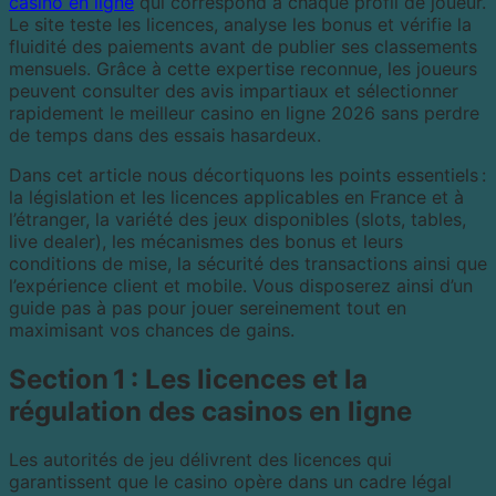
casino en ligne
qui correspond à chaque profil de joueur.
Le site teste les licences, analyse les bonus et vérifie la
fluidité des paiements avant de publier ses classements
mensuels. Grâce à cette expertise reconnue, les joueurs
peuvent consulter des avis impartiaux et sélectionner
rapidement le meilleur casino en ligne 2026 sans perdre
de temps dans des essais hasardeux.
Dans cet article nous décortiquons les points essentiels :
la législation et les licences applicables en France et à
l’étranger, la variété des jeux disponibles (slots, tables,
live dealer), les mécanismes des bonus et leurs
conditions de mise, la sécurité des transactions ainsi que
l’expérience client et mobile. Vous disposerez ainsi d’un
guide pas à pas pour jouer sereinement tout en
maximisant vos chances de gains.
Section 1 : Les licences et la
régulation des casinos en ligne
Les autorités de jeu délivrent des licences qui
garantissent que le casino opère dans un cadre légal