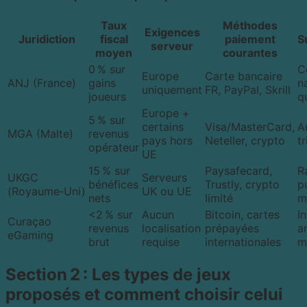
Taux
Méthodes
Exigences
Juridiction
fiscal
paiement
S
serveur
moyen
courantes
0 % sur
C
Europe
Carte bancaire
ANJ (France)
gains
n
uniquement
FR, PayPal, Skrill
joueurs
q
Europe +
5 % sur
certains
Visa/MasterCard,
A
MGA (Malte)
revenus
pays hors
Neteller, crypto
tr
opérateur
UE
15 % sur
Paysafecard,
R
UKGC
Serveurs
bénéfices
Trustly, crypto
p
(Royaume‑Uni)
UK ou UE
nets
limité
m
<2 % sur
Aucun
Bitcoin, cartes
I
Curaçao
revenus
localisation
prépayées
a
eGaming
brut
requise
internationales
m
Section 2 : Les types de jeux
proposés et comment choisir celui