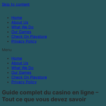
Skip to content
Home
About Us
What We Do
Our Games
Check On Playstore
Privacy Policy
Menu
Home
About Us
What We Do
Our Games
Check On Playstore
Privacy Policy
Guide complet du casino en ligne –
Tout ce que vous devez savoir