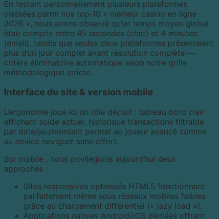
En testant personnellement plusieurs plateformes
classées parmi nos top‑10 « meilleur casino en ligne
2026 », nous avons observé qu’un temps moyen global
était compris entre 45 secondes (chat) et 4 minutes
(email), tandis que seules deux plateformes présentaient
plus d’un jour complet avant résolution complète —
critère éliminatoire automatique selon notre grille
méthodologique stricte.
Interface du site & version mobile
L’ergonomie joue ici un rôle décisif : tableau bord clair
affichant solde actuel, historique transactions filtrable
par date/jeu/montant permet au joueur avancé comme
au novice naviguer sans effort.
Sur mobile , nous privilégions aujourd’hui deux
approches :
Sites responsives optimisés HTML5 fonctionnant
parfaitement même sous réseaux mobiles faibles
grâce au chargement différentiel (« lazy load »).
Applications natives Android/iOS dédiées offrant