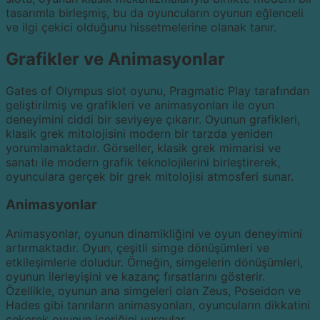
tasarımla birleşmiş, bu da oyuncuların oyunun eğlenceli
ve ilgi çekici olduğunu hissetmelerine olanak tanır.
Grafikler ve Animasyonlar
Gates of Olympus slot oyunu, Pragmatic Play tarafından
geliştirilmiş ve grafikleri ve animasyonları ile oyun
deneyimini ciddi bir seviyeye çıkarır. Oyunun grafikleri,
klasik grek mitolojisini modern bir tarzda yeniden
yorumlamaktadır. Görseller, klasik grek mimarisi ve
sanatı ile modern grafik teknolojilerini birleştirerek,
oyunculara gerçek bir grek mitolojisi atmosferi sunar.
Animasyonlar
Animasyonlar, oyunun dinamikliğini ve oyun deneyimini
artırmaktadır. Oyun, çeşitli simge dönüşümleri ve
etkileşimlerle doludur. Örneğin, simgelerin dönüşümleri,
oyunun ilerleyişini ve kazanç fırsatlarını gösterir.
Özellikle, oyunun ana simgeleri olan Zeus, Poseidon ve
Hades gibi tanrıların animasyonları, oyuncuların dikkatini
çekerek oyunun içeriğini vurgular.