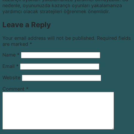
nedenle, oyununuzda kazançlı oyunları yakalamanıza
yardımcı olacak stratejileri öğrenmek önemlidir.
Leave a Reply
Your email address will not be published.
Required fields
are marked
*
Name
*
Email
*
Website
Comment
*