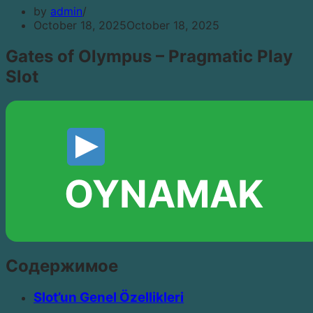
by
admin
October 18, 2025
October 18, 2025
Gates of Olympus – Pragmatic Play
Slot
OYNAMAK
Содержимое
Slot’un Genel Özellikleri