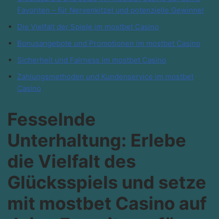
Favoriten – für Nervenkitzel und potenzielle Gewinne!
Die Vielfalt der Spiele im mostbet Casino
Bonusangebote und Promotionen im mostbet Casino
Sicherheit und Fairness im mostbet Casino
Zahlungsmethoden und Kundenservice im mostbet
Casino
Fesselnde
Unterhaltung: Erlebe
die Vielfalt des
Glücksspiels und setze
mit mostbet Casino auf