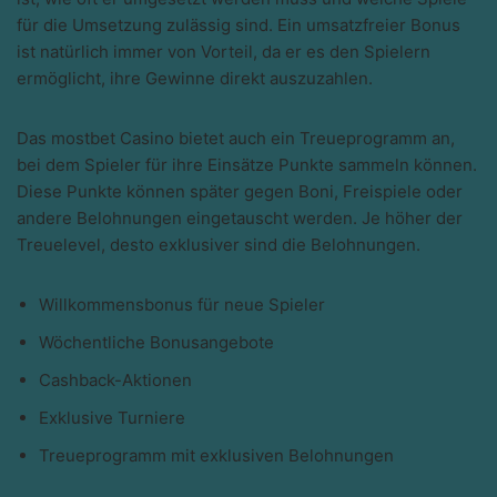
für die Umsetzung zulässig sind. Ein umsatzfreier Bonus
ist natürlich immer von Vorteil, da er es den Spielern
ermöglicht, ihre Gewinne direkt auszuzahlen.
Das mostbet Casino bietet auch ein Treueprogramm an,
bei dem Spieler für ihre Einsätze Punkte sammeln können.
Diese Punkte können später gegen Boni, Freispiele oder
andere Belohnungen eingetauscht werden. Je höher der
Treuelevel, desto exklusiver sind die Belohnungen.
Willkommensbonus für neue Spieler
Wöchentliche Bonusangebote
Cashback-Aktionen
Exklusive Turniere
Treueprogramm mit exklusiven Belohnungen