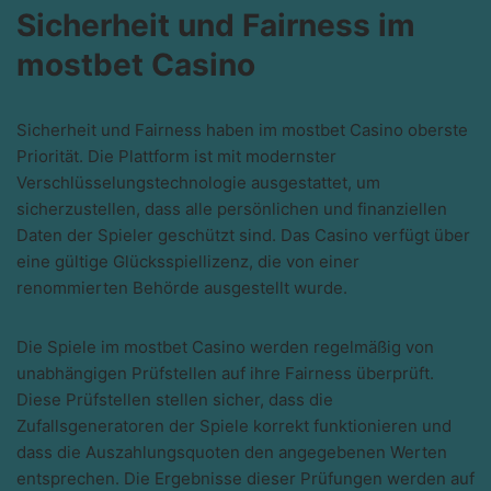
Sicherheit und Fairness im
mostbet Casino
Sicherheit und Fairness haben im mostbet Casino oberste
Priorität. Die Plattform ist mit modernster
Verschlüsselungstechnologie ausgestattet, um
sicherzustellen, dass alle persönlichen und finanziellen
Daten der Spieler geschützt sind. Das Casino verfügt über
eine gültige Glücksspiellizenz, die von einer
renommierten Behörde ausgestellt wurde.
Die Spiele im mostbet Casino werden regelmäßig von
unabhängigen Prüfstellen auf ihre Fairness überprüft.
Diese Prüfstellen stellen sicher, dass die
Zufallsgeneratoren der Spiele korrekt funktionieren und
dass die Auszahlungsquoten den angegebenen Werten
entsprechen. Die Ergebnisse dieser Prüfungen werden auf