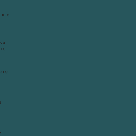
ьные
вых
ого
ете
о
е