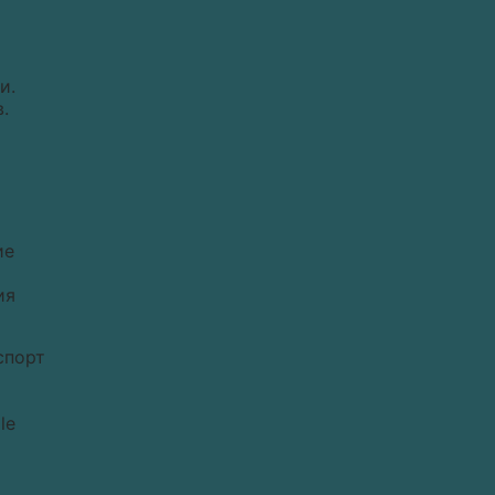
и.
.
ие
ия
спорт
le