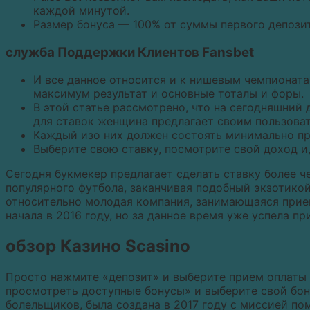
каждой минутой.
Размер бонуса — 100% от суммы первого депозит
служба Поддержки Клиентов Fansbet
И все данное относится и к нишевым чемпионата
максимум результат и основные тоталы и форы.
В этой статье рассмотрено, что на сегодняшний 
для ставок женщина предлагает своим пользова
Каждый изо них должен состоять минимально пр
Выберите свою ставку, посмотрите свой доход и,
Сегодня букмекер предлагает сделать ставку более ч
популярного футбола, заканчивая подобный экзотикой
относительно молодая компания, занимающаяся прие
начала в 2016 году, но за данное время уже успела п
обзор Казино Scasino
Просто нажмите «депозит» и выберите прием оплаты
просмотреть доступные бонусы» и выберите свой бон
болельщиков, была создана в 2017 году с миссией по