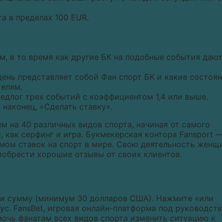
а в пределах 100 EUR.
м, в то время как другие БК на подобные события даю
день представляет собой Фан спорт БК и какие состоя
телям.
едлог трех событий с коэффициентом 1,4 или выше.
 наконец, «Сделать ставку».
ем на 40 различных видов спорта, начиная от самого
, как серфинг и игра. Букмекерская контора Fansport 
мом ставок на спорт в мире. Свою деятельность женщ
риобрести хорошие отзывы от своих клиентов.
 и сумму (минимум 30 долларов США). Нажмите «или
ус. FansBet, игровая онлайн-платформа под руководст
мочь фанатам всех видов спорта изменить ситуацию к