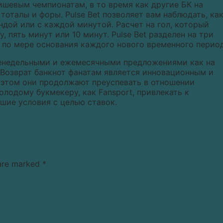
нишевым чемпионатам, в то время как другие БК на
тоталы и форы. Pulse Bet позволяет вам наблюдать, ка
дой или с каждой минутой. Расчет на гол, который
 пять минут или 10 минут. Pulse Bet разделен на три
 по мере основания каждого нового временного период
женедельными и ежемесячными предложениями как на
 Возврат банкнот фанатам является инновационным и
и этом они продолжают преуспевать в отношении
лодому букмекеру, как Fansport, привлекать к
шие условия с целью ставок.
 are marked
*