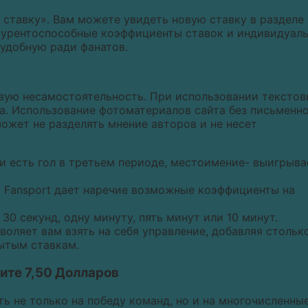
 ставку». Вам можете увидеть новую ставку в разделе
нкурентоспособные коэффициенты ставок и индивидуал
 удобную ради фанатов.
вую несамостоятельность. При использовании тексто
на. Использование фотоматериалов сайта без письменн
ожет не разделять мнение авторов и не несет
ли есть гол в третьем периоде, местоимение- выигрыва
р Fansport дает наречие возможные коэффициенты на
30 секунд, одну минуту, пять минут или 10 минут.
воляет вам взять на себя управление, добавляя стольк
рытым ставкам.
ите 7,50 Долларов
ть не только на победу команд, но и на многочисленны