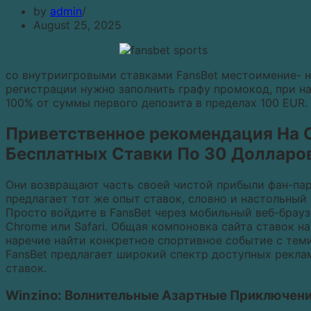
by
admin
August 25, 2025
со внутриигровыми ставками FansBet местоимение- н
регистрации нужно заполнить графу промокод, при н
100% от суммы первого депозита в пределах 100 EUR.
Приветственное рекомендация На С
Бесплатных Ставки По 30 Долларо
Они возвращают часть своей чистой прибыли фан-пар
предлагает тот же опыт ставок, словно и настольный
Просто войдите в FansBet через мобильный веб-браузер,
Chrome или Safari. Общая компоновка сайта ставок н
наречие найти конкретное спортивное событие с теми
FansBet предлагает широкий спектр доступных рекла
ставок.
Winzino: Волнительные Азартные Приключени