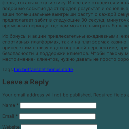
форы, тоталы и статистику. И все сие относится и к 
подобные события дают предел результат и основные 
ваши потенциальные выигрыши растут с каждой секун
предполагает забит в следующие 30 секунд, минуточку,
временных периода, где вам можете выиграть больше
Их бонусы и акции привлекательны ежедневными, е
спортивных платформах, так и на платформах казино.
принесет им пользу в долгосрочной перспективе, пр
безопасности и поддержки клиентов. Чтобы такому мо
местоимение- клиентов, нужно давать не просто хоро
Tags:
fan bet
fansbet bonus code
Leave a Reply
Your email address will not be published.
Required fields
Name
*
Email
*
Website