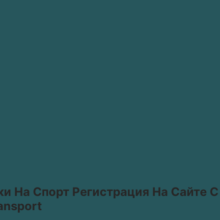
ки На Спорт Регистрация На Сайте С
nsport