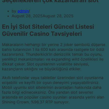
Seçenekleren çok kazandıran slot
by
admin
August 28, 2025
August 28, 2025
En İyi Slot Siteleri Güncel Listesi
Güvenilir Casino Tavsiyeleri
Makaraların herhangi bir yerine 2 joker sembolü düşerse
bahis tutarınızın 1 ila 600 katı arasında rastgele bir ödül
kazanırsınız. Thunderkick’in denizcilik temalı bu oyunu,
yenilikçi mekanizmaları ve expanding wild özellikleri ile
dikkat çeker. Slot oyunlarının volatilite seviyesi,
kazançların sıklığını ve büyüklüğünü etkiler.
Akıllı telefonlar veya tabletler üzerinden slot oyunlarına
erişebilir ve keyifli bir oyun deneyimi yaşayabilirsiniz.
Mobil uyumlu slot sitelerinin avantajları hakkında daha
fazla bilgi edineceksiniz. Öte yandan slot severler
arasında en popüler casino oyunları arasında yerini alan
Shining Crown, %96.37 RTP sunuyor.