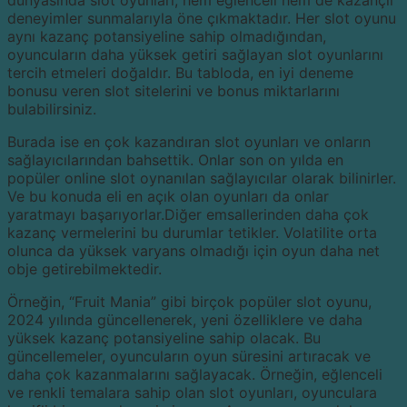
deneyimler sunmalarıyla öne çıkmaktadır. Her slot oyunu
aynı kazanç potansiyeline sahip olmadığından,
oyuncuların daha yüksek getiri sağlayan slot oyunlarını
tercih etmeleri doğaldır. Bu tabloda, en iyi deneme
bonusu veren slot sitelerini ve bonus miktarlarını
bulabilirsiniz.
Burada ise en çok kazandıran slot oyunları ve onların
sağlayıcılarından bahsettik. Onlar son on yılda en
popüler online slot oynanılan sağlayıcılar olarak bilinirler.
Ve bu konuda eli en açık olan oyunları da onlar
yaratmayı başarıyorlar.Diğer emsallerinden daha çok
kazanç vermelerini bu durumlar tetikler. Volatilite orta
olunca da yüksek varyans olmadığı için oyun daha net
obje getirebilmektedir.
Örneğin, “Fruit Mania” gibi birçok popüler slot oyunu,
2024 yılında güncellenerek, yeni özelliklere ve daha
yüksek kazanç potansiyeline sahip olacak. Bu
güncellemeler, oyuncuların oyun süresini artıracak ve
daha çok kazanmalarını sağlayacak. Örneğin, eğlenceli
ve renkli temalara sahip olan slot oyunları, oyunculara