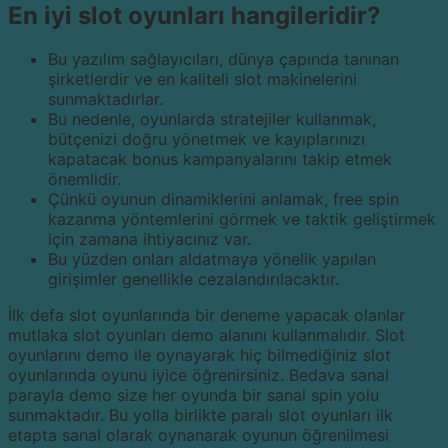
En iyi slot oyunları hangileridir?
Bu yazılım sağlayıcıları, dünya çapında tanınan
şirketlerdir ve en kaliteli slot makinelerini
sunmaktadırlar.
Bu nedenle, oyunlarda stratejiler kullanmak,
bütçenizi doğru yönetmek ve kayıplarınızı
kapatacak bonus kampanyalarını takip etmek
önemlidir.
Çünkü oyunun dinamiklerini anlamak, free spin
kazanma yöntemlerini görmek ve taktik geliştirmek
için zamana ihtiyacınız var.
Bu yüzden onları aldatmaya yönelik yapılan
girişimler genellikle cezalandırılacaktır.
İlk defa slot oyunlarında bir deneme yapacak olanlar
mutlaka slot oyunları demo alanını kullanmalıdır. Slot
oyunlarını demo ile oynayarak hiç bilmediğiniz slot
oyunlarında oyunu iyice öğrenirsiniz. Bedava sanal
parayla demo size her oyunda bir sanal spin yolu
sunmaktadır. Bu yolla birlikte paralı slot oyunları ilk
etapta sanal olarak oynanarak oyunun öğrenilmesi