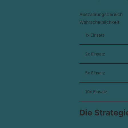
Auszahlungsbereich
Wahrscheinlichkeit
1x Einsatz
2x Einsatz
5x Einsatz
10x Einsatz
Die Strategi