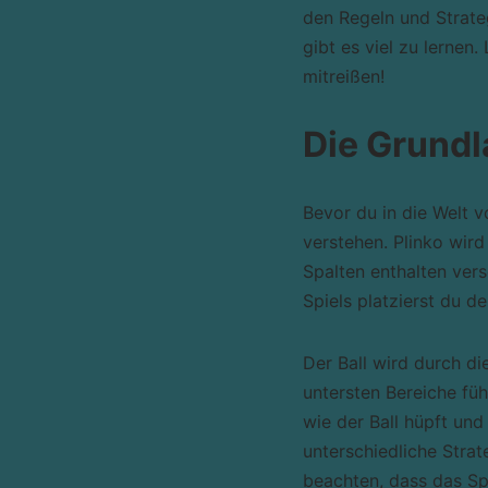
den Regeln und Strate
gibt es viel zu lernen
mitreißen!
Die Grundl
Bevor du in die Welt v
verstehen. Plinko wird 
Spalten enthalten vers
Spiels platzierst du de
Der Ball wird durch di
untersten Bereiche fü
wie der Ball hüpft und
unterschiedliche Strat
beachten, dass das Spi