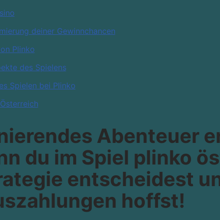
sino
imierung deiner Gewinnchancen
von Plinko
ekte des Spielens
s Spielen bei Plinko
 Österreich
inierendes Abenteuer e
nn du im Spiel plinko ös
rategie entscheidest u
szahlungen hoffst!