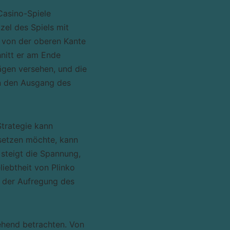
Casino-Spiele
zel des Spiels mit
ll von der oberen Kante
hnitt er am Ende
ägen versehen, und die
en den Ausgang des
Strategie kann
 setzen möchte, kann
, steigt die Spannung,
liebtheit von Plinko
d der Aufregung des
ehend betrachten. Von