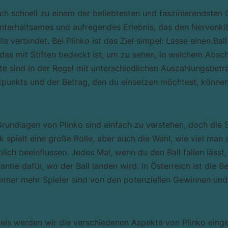
ch schnell zu einem der beliebtesten und faszinierendsten 
 unterhaltsames und aufregendes Erlebnis, das den Nervenkit
s verbindet. Bei Plinko ist das Ziel simpel: Lasse einen Ba
, das mit Stiften bedeckt ist, um zu sehen, in welchem Absc
te sind in der Regel mit unterschiedlichen Auszahlungsbetr
itpunkts und der Betrag, den du einsetzen möchtest, könn
rundlagen von Plinko sind einfach zu verstehen, doch die 
 spielt eine große Rolle, aber auch die Wahl, wie viel man
blich beeinflussen. Jedes Mal, wenn du den Ball fallen lässt
ntie dafür, wo der Ball landen wird. In Österreich ist die Be
immer mehr Spieler sind von den potenziellen Gewinnen un
ikels werden wir die verschiedenen Aspekte von Plinko eing