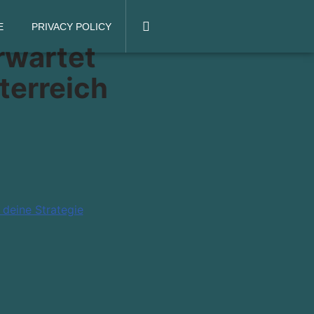
E
PRIVACY POLICY
rwartet
terreich
 deine Strategie