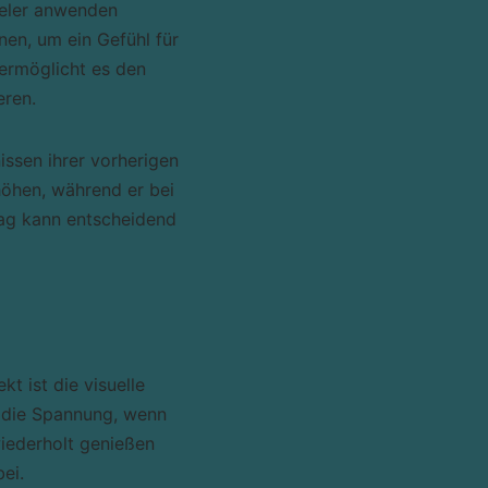
ieler anwenden
en, um ein Gefühl für
ermöglicht es den
eren.
issen ihrer vorherigen
höhen, während er bei
rag kann entscheidend
t ist die visuelle
e die Spannung, wenn
 wiederholt genießen
ei.