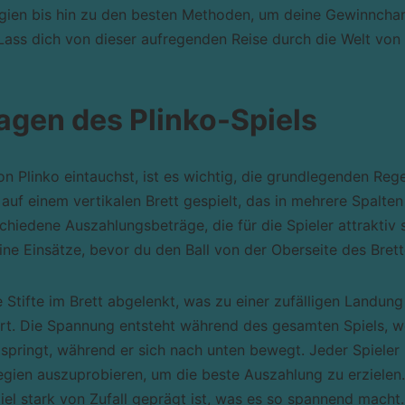
gien bis hin zu den besten Methoden, um deine Gewinncha
. Lass dich von dieser aufregenden Reise durch die Welt von 
agen des Plinko-Spiels
on Plinko eintauchst, ist es wichtig, die grundlegenden Rege
auf einem vertikalen Brett gespielt, das in mehrere Spalten u
chiedene Auszahlungsbeträge, die für die Spieler attraktiv 
ine Einsätze, bevor du den Ball von der Oberseite des Brette
e Stifte im Brett abgelenkt, was zu einer zufälligen Landung
hrt. Die Spannung entsteht während des gesamten Spiels, 
 springt, während er sich nach unten bewegt. Jeder Spieler 
egien auszuprobieren, um die beste Auszahlung zu erzielen.
el stark von Zufall geprägt ist, was es so spannend macht.