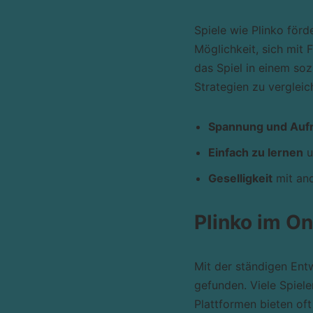
Spiele wie Plinko förd
Möglichkeit, sich mit 
das Spiel in einem soz
Strategien zu vergleic
Spannung und Auf
Einfach zu lernen
u
Geselligkeit
mit and
Plinko im O
Mit der ständigen Ent
gefunden. Viele Spiele
Plattformen bieten oft