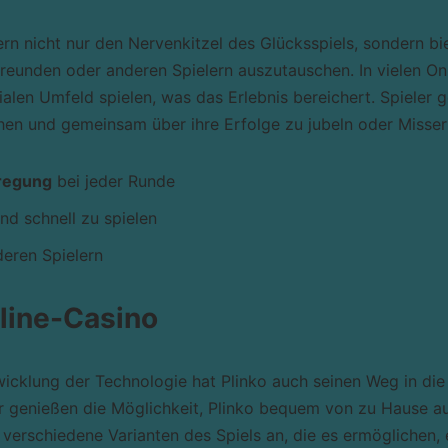
ern nicht nur den Nervenkitzel des Glücksspiels, sondern bi
Freunden oder anderen Spielern auszutauschen. In vielen O
ialen Umfeld spielen, was das Erlebnis bereichert. Spieler g
hen und gemeinsam über ihre Erfolge zu jubeln oder Misser
regung
bei jeder Runde
nd schnell zu spielen
eren Spielern
nline-Casino
wicklung der Technologie hat Plinko auch seinen Weg in die
r genießen die Möglichkeit, Plinko bequem von zu Hause aus
 verschiedene Varianten des Spiels an, die es ermöglichen, 