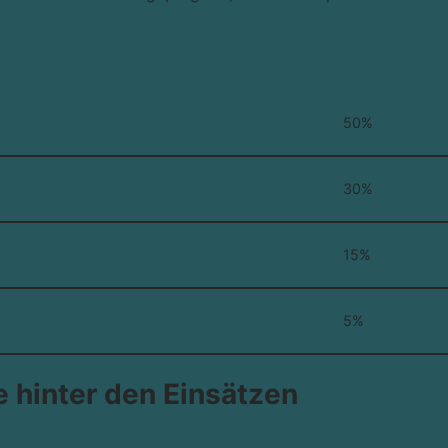
50%
30%
15%
5%
e hinter den Einsätzen