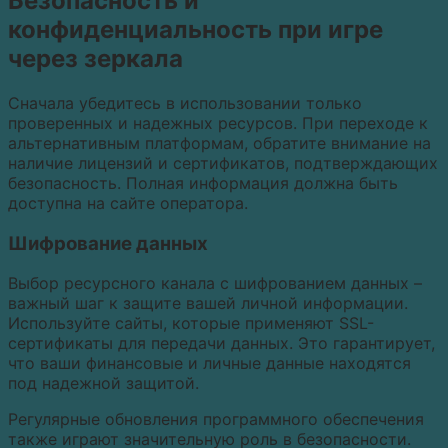
Безопасность и
конфиденциальность при игре
через зеркала
Сначала убедитесь в использовании только
проверенных и надежных ресурсов. При переходе к
альтернативным платформам, обратите внимание на
наличие лицензий и сертификатов, подтверждающих
безопасность. Полная информация должна быть
доступна на сайте оператора.
Шифрование данных
Выбор ресурсного канала с шифрованием данных –
важный шаг к защите вашей личной информации.
Используйте сайты, которые применяют SSL-
сертификаты для передачи данных. Это гарантирует,
что ваши финансовые и личные данные находятся
под надежной защитой.
Регулярные обновления программного обеспечения
также играют значительную роль в безопасности.