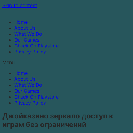
Skip to content
Home
About Us
What We Do
Our Games
Check On Playstore
Privacy Policy
Menu
Home
About Us
What We Do
Our Games
Check On Playstore
Privacy Policy
Джойказино зеркало доступ к
играм без ограничений