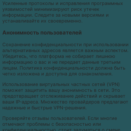
Усиленные протоколы и исправления программных
уязвимостей минимизируют риск утечек
информации. Следите за новыми версиями и
устанавливайте их своевременно.
Анонимность пользователей
Сохранение конфиденциальности при использовании
альтернативных адресов является важным аспектом.
Убедитесь, что платформа не собирает лишнюю
информацию о вас и не передает данные третьим
лицам. Политика конфиденциальности должна быть
четко изложена и доступна для ознакомления.
Использование виртуальных частных сетей (VPN)
поможет защитить вашу анонимность в сети. Это
предотвращает отслеживание действий и скрывает
ваши IP-адреса. Множество провайдеров предлагают
надежные и быстрые VPN-решения.
Проверяйте отзывы пользователей. Если многие
отмечают проблемы с безопасностью или
конфиденциальностью, стоит задуматься о смене