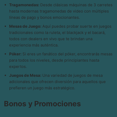
Tragamonedas:
Desde clásicas máquinas de 3 carretes
hasta modernas tragamonedas de video con múltiples
líneas de pago y bonos emocionantes.
Mesas de Juego:
Aquí puedes probar suerte en juegos
tradicionales como la ruleta, el blackjack y el bacará,
todos con dealers en vivo que te brindan una
experiencia más auténtica.
Póker:
Si eres un fanático del póker, encontrarás mesas
para todos los niveles, desde principiantes hasta
expertos.
Juegos de Mesa:
Una variedad de juegos de mesa
adicionales que ofrecen diversión para aquellos que
prefieren un juego más estratégico.
Bonos y Promociones