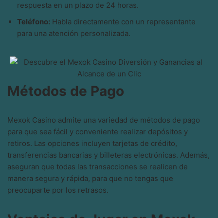
respuesta en un plazo de 24 horas.
Teléfono:
Habla directamente con un representante
para una atención personalizada.
Métodos de Pago
Mexok Casino admite una variedad de métodos de pago
para que sea fácil y conveniente realizar depósitos y
retiros. Las opciones incluyen tarjetas de crédito,
transferencias bancarias y billeteras electrónicas. Además,
aseguran que todas las transacciones se realicen de
manera segura y rápida, para que no tengas que
preocuparte por los retrasos.