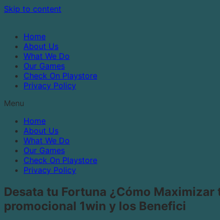
Skip to content
Home
About Us
What We Do
Our Games
Check On Playstore
Privacy Policy
Menu
Home
About Us
What We Do
Our Games
Check On Playstore
Privacy Policy
Desata tu Fortuna ¿Cómo Maximizar t
promocional 1win y los Benefici