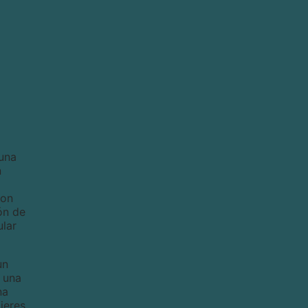
 una
n
con
ón de
ular
un
a una
na
ieres