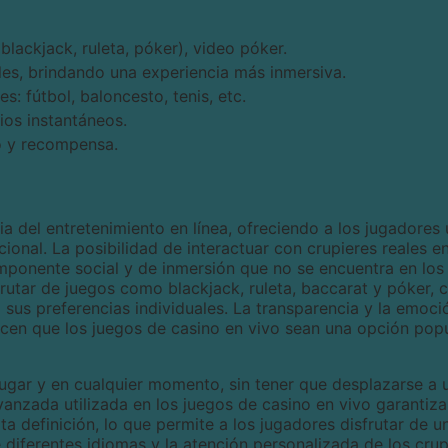
lackjack, ruleta, póker), video póker.
les, brindando una experiencia más inmersiva.
: fútbol, baloncesto, tenis, etc.
ios instantáneos.
o y recompensa.
ia del entretenimiento en línea, ofreciendo a los jugadores
ional. La posibilidad de interactuar con crupieres reales e
omponente social y de inmersión que no se encuentra en los
rutar de juegos como blackjack, ruleta, baccarat y póker, 
 sus preferencias individuales. La transparencia y la emoci
 hacen que los juegos de casino en vivo sean una opción pop
ugar y en cualquier momento, sin tener que desplazarse a 
 avanzada utilizada en los juegos de casino en vivo garantiz
a definición, lo que permite a los jugadores disfrutar de u
de diferentes idiomas y la atención personalizada de los crup