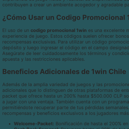
contribuyen a crear un ambiente acogedor y agradable pa
¿Cómo Usar un Codigo Promocional 
El uso de un
codigo promocional 1win
es una excelente m
experiencia de juego. Estos códigos suelen ofrecer bonos 
recompensas exclusivas. Para utilizar un código promocion
depósito y luego ingresar el código en el campo designad
Asegúrate de leer cuidadosamente los términos y condici
apuesta y las restricciones aplicables.
Beneficios Adicionales de 1win Chile
Además de la amplia variedad de juegos y las promociones
adicionales que lo distinguen de otras plataformas de ent
packet que ofrece hasta un 200% hasta $500.000 CLP sobr
a jugar con una ventaja. También cuenta con un programa
permitiéndote recuperar parte de tus pérdidas semanales
recompensas y beneficios exclusivos a los jugadores más 
Welcome-Packet:
Bonificación de hasta el 200% en 