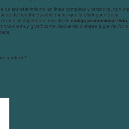
a de entretenimiento en línea completa y atractiva, con un
erie de beneficios adicionales que la distinguen de la
 ofrece, incluyendo el uso de un
codigo promocional 1win
,
mocionante y gratificante. Recuerda siempre jugar de form
rece.
 are marked
*