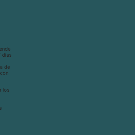
rende
7 días
ma de
 con
a los
e