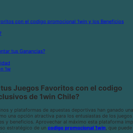
ritos con el codigo promocional 1win y los Beneficios
?
ntar tus Ganancias?
lidad
ón 1w
tus Juegos Favoritos con el codigo
clusivos de 1win Chile?
asinos y plataformas de apuestas deportivas han ganado un
mo una opción atractiva para los entusiastas de los juegos
es y beneficios. Aprovechar al máximo esta plataforma imp
uso estratégico de un
codigo promocional 1win
, que puede