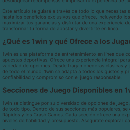
desbloquear recompensas e impulsar tu experiencia de ju
Este artículo te guiará a través de todo lo que necesitas
hasta los beneficios exclusivos que ofrece, incluyendo l
maximizar tus ganancias y disfrutar de una experiencia
transformar tu forma de apostar y divertirte en línea.
¿Qué es 1win y qué Ofrece a los Jug
1win es una plataforma de entretenimiento en línea que c
apuestas deportivas. Ofrece una experiencia integral para 
variedad de opciones. Desde tragamonedoras clásicas y 
de todo el mundo, 1win se adapta a todos los gustos y pr
confiabilidad y compromiso con el juego responsable.
Secciones de Juego Disponibles en 1
1win se distingue por su diversidad de opciones de juego,
de todo tipo. Dentro de sus secciones más populares, se e
Rápidos y los Crash Games. Cada sección ofrece una expe
niveles de habilidad y presupuesto. Asegúrate explorar ca