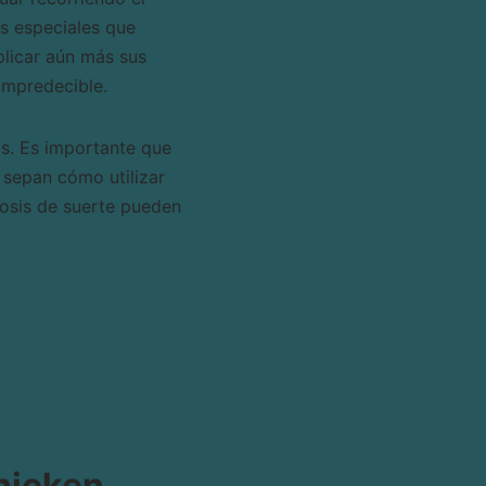
s especiales que
plicar aún más sus
impredecible.
s. Es importante que
 sepan cómo utilizar
 dosis de suerte pueden
hicken