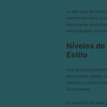
La alta tasa de retorn
porcentaje indica la c
aumenta las posibilida
una propuesta atracti
Niveles de 
Estilo
Una de las caracterís
entre cuatro niveles de
distintos y modifica l
recompensas.
El nivel Fácil es ideal