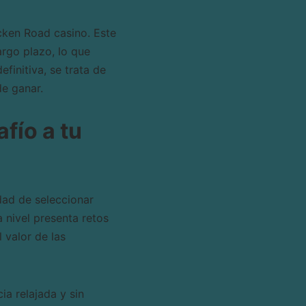
icken Road casino. Este
argo plazo, lo que
finitiva, se trata de
e ganar.
fío a tu
dad de seleccionar
a nivel presenta retos
 valor de las
ia relajada y sin