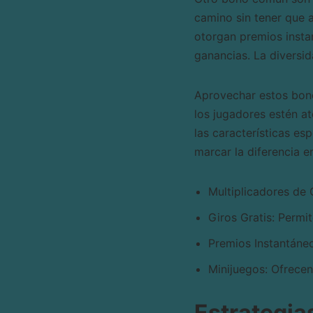
camino sin tener que 
otorgan premios insta
ganancias. La diversi
Aprovechar estos bono
los jugadores estén a
las características es
marcar la diferencia 
Multiplicadores de 
Giros Gratis: Permi
Premios Instantáne
Minijuegos: Ofrecen
Estrategia