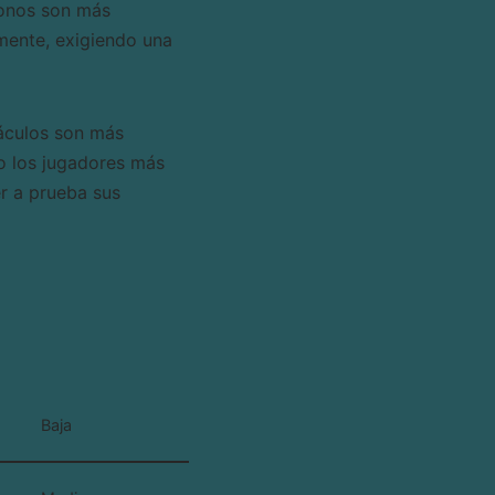
bonos son más
lmente, exigiendo una
táculos son más
lo los jugadores más
r a prueba sus
Baja