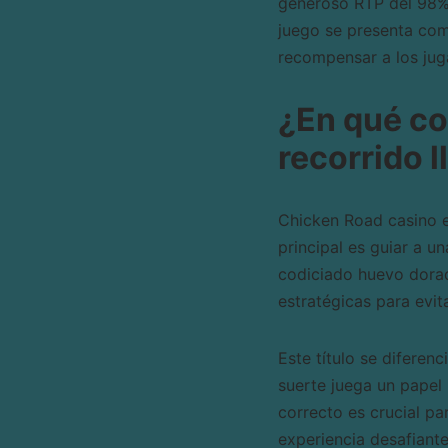
generoso RTP del 98% y
juego se presenta com
recompensar a los jug
¿En qué co
recorrido 
Chicken Road casino es
principal es guiar a u
codiciado huevo dorad
estratégicas para evit
Este título se diferenc
suerte juega un papel 
correcto es crucial pa
experiencia desafiante