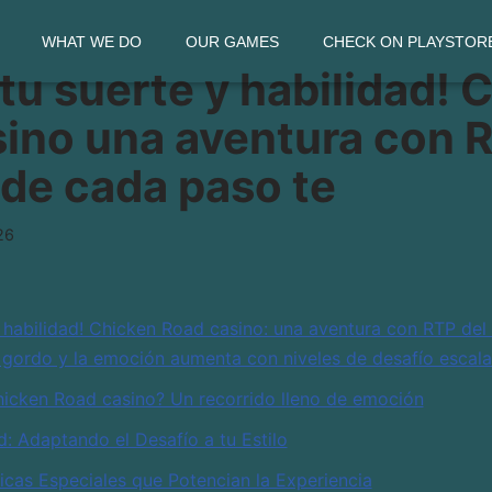
WHAT WE DO
OUR GAMES
CHECK ON PLAYSTOR
 tu suerte y habilidad! 
ino una aventura con R
de cada paso te
26
y habilidad! Chicken Road casino: una aventura con RTP d
 gordo y la emoción aumenta con niveles de desafío escala
hicken Road casino? Un recorrido lleno de emoción
d: Adaptando el Desafío a tu Estilo
icas Especiales que Potencian la Experiencia