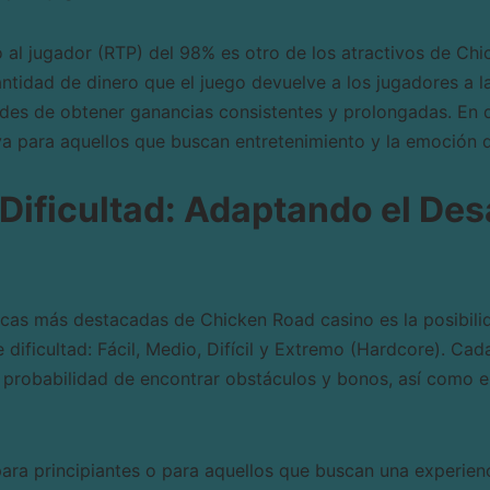
o al jugador (RTP) del 98% es otro de los atractivos de Ch
antidad de dinero que el juego devuelve a los jugadores a l
des de obtener ganancias consistentes y prolongadas. En de
va para aquellos que buscan entretenimiento y la emoción d
Dificultad: Adaptando el Desa
ticas más destacadas de Chicken Road casino es la posibili
 dificultad: Fácil, Medio, Difícil y Extremo (Hardcore). Cad
a probabilidad de encontrar obstáculos y bonos, así como el
 para principiantes o para aquellos que buscan una experienc