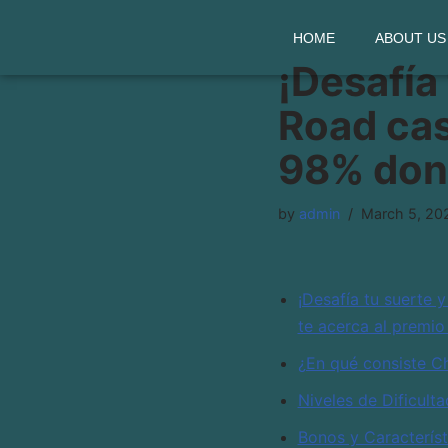
HOME
ABOUT US
Skip
¡Desafía
to
content
Road cas
98% don
by
admin
March 5, 20
¡Desafía tu suerte 
te acerca al premio
¿En qué consiste C
Niveles de Dificulta
Bonos y Característ