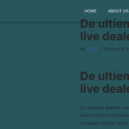
HOME
ABOUT US
Skip
De ulti
to
content
live deal
by
admin
October 5, 
De ulti
live deal
De meeste spelers mer
door HTML5‑technologi
browser, zonder extra 