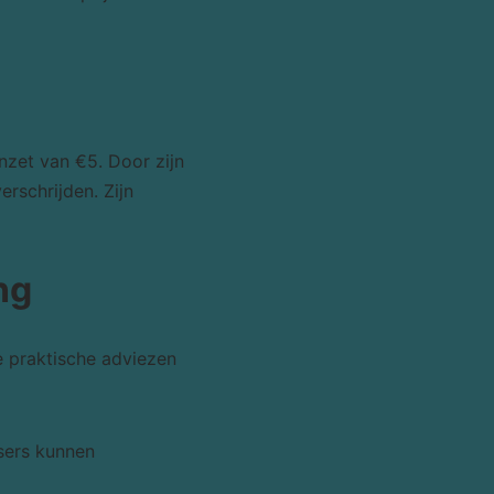
nzet van €5. Door zijn
erschrijden. Zijn
ng
 praktische adviezen
sers kunnen