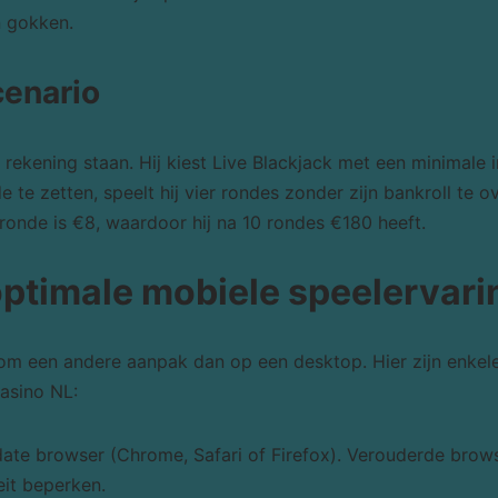
n gokken.
enario
 rekening staan. Hij kiest Live Blackjack met een minimale i
 te zetten, speelt hij vier rondes zonder zijn bankroll te ov
ronde is €8, waardoor hij na 10 rondes €180 heeft.
optimale mobiele speelervari
m een andere aanpak dan op een desktop. Hier zijn enkele
asino NL:
date browser (Chrome, Safari of Firefox). Verouderde brow
it beperken.