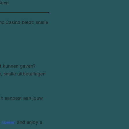
Goed
o Casino biedt: snelle
st kunnen geven?
 snelle uitbetalingen
ch aanpast aan jouw
 spelen
and enjoy a