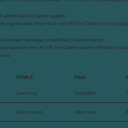
 stellen bij live dealer‑spellen.
e ingebouwde limiet‑tool van VIP Zino Casino om je uitgav
 bonussen vanwege onduidelijke inzetvereisten.
oorwaarden van de VIP Zino Casino casino officieel bonus 
onus.
HTML5
Flash
Zeer hoog
Gemiddeld
Alle browsers
Alleen oude
A