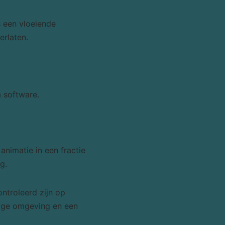
 een vloeiende
erlaten.
a software.
animatie in een fractie
g.
ntroleerd zijn op
lige omgeving en een