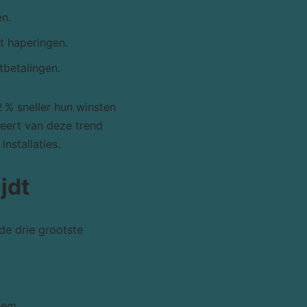
n.
t haperingen.
tbetalingen.
2 % sneller hun winsten
teert van deze trend
nstallaties.
jdt
de drie grootste
eem.