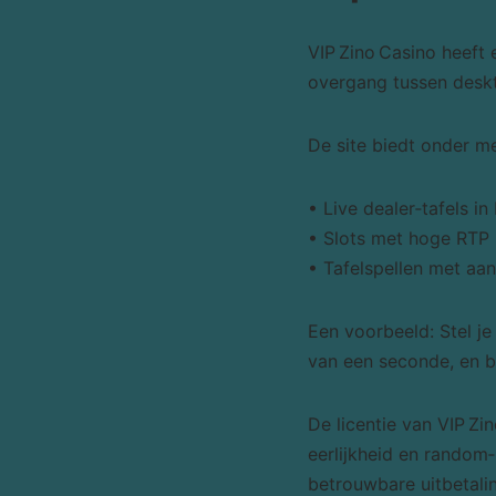
VIP Zino Casino heeft
overgang tussen deskto
De site biedt onder me
• Live dealer‑tafels i
• Slots met hoge RTP 
• Tafelspellen met aan
Een voorbeeld: Stel je
van een seconde, en bli
De licentie van VIP Z
eerlijkheid en random
betrouwbare uitbetalin