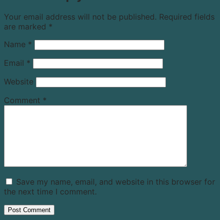
Your email address will not be published.
Required fields
are marked
*
Name
*
Email
*
Website
Comment
*
Save my name, email, and website in this browser for
the next time I comment.