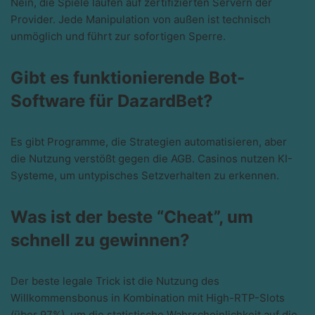
Nein, die Spiele laufen auf zertifizierten Servern der
Provider. Jede Manipulation von außen ist technisch
unmöglich und führt zur sofortigen Sperre.
Gibt es funktionierende Bot-
Software für DazardBet?
Es gibt Programme, die Strategien automatisieren, aber
die Nutzung verstößt gegen die AGB. Casinos nutzen KI-
Systeme, um untypisches Setzverhalten zu erkennen.
Was ist der beste “Cheat”, um
schnell zu gewinnen?
Der beste legale Trick ist die Nutzung des
Willkommensbonus in Kombination mit High-RTP-Slots
(über 97%), um die statistische Wahrscheinlichkeit auf die