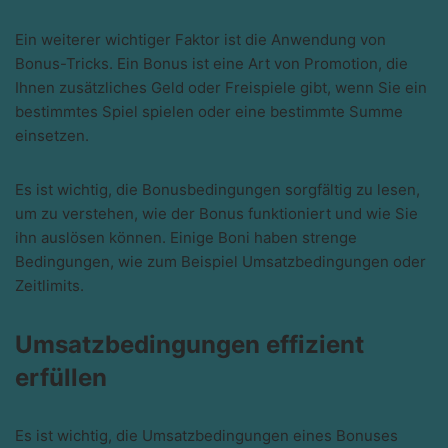
Ein weiterer wichtiger Faktor ist die Anwendung von
Bonus-Tricks. Ein Bonus ist eine Art von Promotion, die
Ihnen zusätzliches Geld oder Freispiele gibt, wenn Sie ein
bestimmtes Spiel spielen oder eine bestimmte Summe
einsetzen.
Es ist wichtig, die Bonusbedingungen sorgfältig zu lesen,
um zu verstehen, wie der Bonus funktioniert und wie Sie
ihn auslösen können. Einige Boni haben strenge
Bedingungen, wie zum Beispiel Umsatzbedingungen oder
Zeitlimits.
Umsatzbedingungen effizient
erfüllen
Es ist wichtig, die Umsatzbedingungen eines Bonuses