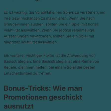
Es ist wichtig, die Volatilität eines Spiels zu verstehen, um
Ihre Gewinnchancen zu maximieren. Wenn Sie nach
Großgewinnen suchen, sollten Sie ein Spiel mit hoher
Volatilität auswählen. Wenn Sie jedoch regelmäßige
Auszahlungen bevorzugen, sollten Sie ein Spiel mit
niedriger Volatilität auswählen.
Ein weiterer wichtiger Faktor ist die Anwendung von
Basisstrategien. Eine Basisstrategie ist eine Reihe von
Regeln, die Ihnen helfen, bei einem Spiel die besten
Entscheidungen zu treffen.
Bonus-Tricks: Wie man
Promotionen geschickt
ausnutzt