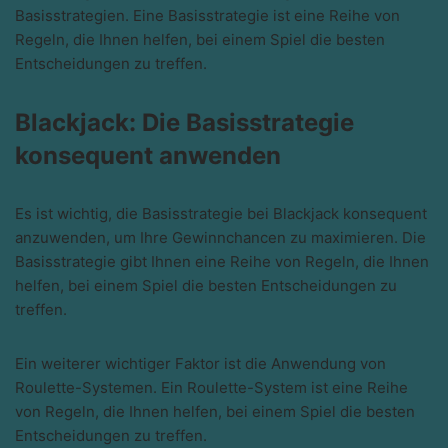
Basisstrategien. Eine Basisstrategie ist eine Reihe von
Regeln, die Ihnen helfen, bei einem Spiel die besten
Entscheidungen zu treffen.
Blackjack: Die Basisstrategie
konsequent anwenden
Es ist wichtig, die Basisstrategie bei Blackjack konsequent
anzuwenden, um Ihre Gewinnchancen zu maximieren. Die
Basisstrategie gibt Ihnen eine Reihe von Regeln, die Ihnen
helfen, bei einem Spiel die besten Entscheidungen zu
treffen.
Ein weiterer wichtiger Faktor ist die Anwendung von
Roulette-Systemen. Ein Roulette-System ist eine Reihe
von Regeln, die Ihnen helfen, bei einem Spiel die besten
Entscheidungen zu treffen.