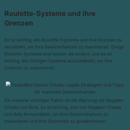
Roulette-Systeme und ihre
Grenzen
Es ist wichtig, die Roulette-Systeme und ihre Grenzen zu
verstehen, um Ihre Gewinnchancen zu maximieren. Einige
Roulette-Systeme sind besser als andere, und es ist
wichtig, die richtigen Systeme auszuwählen, um Ihre
Chancen zu maximieren.
Ein weiterer wichtiger Faktor ist die Warnung vor illegalen
Cheats und Bots. Es ist wichtig, sich von illegalen Cheats
und Bots fernzuhalten, um Ihre Gewinnchancen zu
maximieren und Ihre Sicherheit zu gewährleisten.