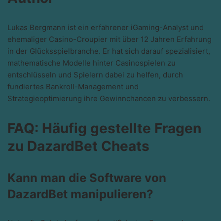
Lukas Bergmann ist ein erfahrener iGaming-Analyst und
ehemaliger Casino-Croupier mit über 12 Jahren Erfahrung
in der Glücksspielbranche. Er hat sich darauf spezialisiert,
mathematische Modelle hinter Casinospielen zu
entschlüsseln und Spielern dabei zu helfen, durch
fundiertes Bankroll-Management und
Strategieoptimierung ihre Gewinnchancen zu verbessern.
FAQ: Häufig gestellte Fragen
zu DazardBet Cheats
Kann man die Software von
DazardBet manipulieren?