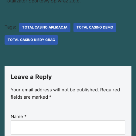
Totalizator Sportowy Sp.wraz z.o.o.
Tags:
TOTAL CASINO APLIKACJA
TOTAL CASINO DEMO
TOTAL CASINO KIEDY GRAĆ
Leave a Reply
Your email address will not be published.
Required
fields are marked
*
Name
*