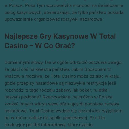
w Polsce. Poza Tym wprowadziła monopol na świadczenie
usług kasynowych, stwierdzając, że tylko państwo posiada
upoważnienie organizować rozrywki hazardowe.
Najlepsze Gry Kasynowe W Total
Casino – W Co Grać?
Odmiennymi słowy, fan w ogóle odrzucić odczuwa owego,
że płaci coś na kwestia państwa. Jakim Sposobem to
właściwie możliwe, że Total Casino może działać w kraju,
gdzie przepisy hazardowe są niezwykle restrykcje jeśli
rozchodzi o tego rodzaju zabawy jak poker, ruletka i
naszym podobne? Rzeczywiście, na próżno w Polsce
szukać innych witryn www oferujących podobne zabawy
hazardowe. Total Casino wydaje się aczkolwiek wyjątkiem,
bo w końcu należy do spółki państwowej. Skrill to
atrakcyjny portfel internetowy, który często