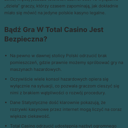
„dzieła” graczy, którzy czasem zapominają, jak dokładnie
miało się mówić na jedyne polskie kasyno legalne.
Bądź Gra W Total Casino Jest
Bezpieczna?
Na pewno w dawnej stolicy Polski odrzucić brak
pomieszczeń, gdzie prawnie możemy spróbować gry na
maszynach hazardowych.
Oczywiście wiele konsol hazardowych opiera się
wyłącznie na sytuacji, co pozwala graczom cieszyć się
nimi z brakiem wątpliwości o rozwój procedury.
Dane Statystyczne dość klarownie pokazują, że
rozrywki kasynowe przez internet mogą liczyć na coraz
większe ciekawość.
Total Casino odrzucić udostępnia nazbyt ogromnego