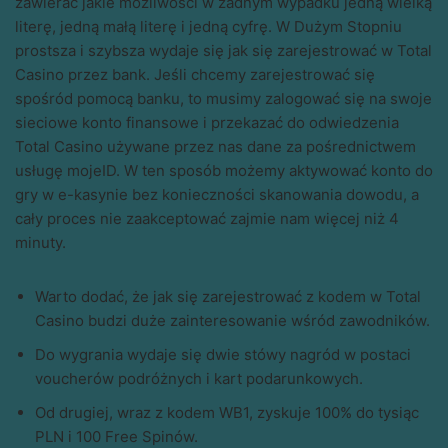
zawierać jakie możliwości w żadnym wypadku jedną wielką
literę, jedną małą literę i jedną cyfrę. W Dużym Stopniu
prostsza i szybsza wydaje się jak się zarejestrować w Total
Casino przez bank. Jeśli chcemy zarejestrować się
spośród pomocą banku, to musimy zalogować się na swoje
sieciowe konto finansowe i przekazać do odwiedzenia
Total Casino używane przez nas dane za pośrednictwem
usługę mojeID. W ten sposób możemy aktywować konto do
gry w e-kasynie bez konieczności skanowania dowodu, a
cały proces nie zaakceptować zajmie nam więcej niż 4
minuty.
Warto dodać, że jak się zarejestrować z kodem w Total
Casino budzi duże zainteresowanie wśród zawodników.
Do wygrania wydaje się dwie stówy nagród w postaci
voucherów podróżnych i kart podarunkowych.
Od drugiej, wraz z kodem WB1, zyskuje 100% do tysiąc
PLN i 100 Free Spinów.