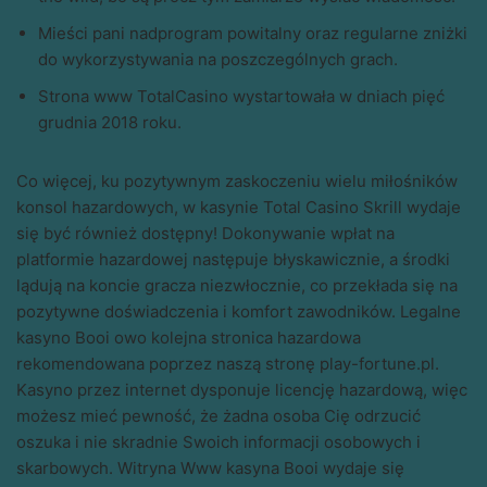
Mieści pani nadprogram powitalny oraz regularne zniżki
do wykorzystywania na poszczególnych grach.
Strona www TotalCasino wystartowała w dniach pięć
grudnia 2018 roku.
Co więcej, ku pozytywnym zaskoczeniu wielu miłośników
konsol hazardowych, w kasynie Total Casino Skrill wydaje
się być również dostępny! Dokonywanie wpłat na
platformie hazardowej następuje błyskawicznie, a środki
lądują na koncie gracza niezwłocznie, co przekłada się na
pozytywne doświadczenia i komfort zawodników. Legalne
kasyno Booi owo kolejna stronica hazardowa
rekomendowana poprzez naszą stronę play-fortune.pl.
Kasyno przez internet dysponuje licencję hazardową, więc
możesz mieć pewność, że żadna osoba Cię odrzucić
oszuka i nie skradnie Swoich informacji osobowych i
skarbowych. Witryna Www kasyna Booi wydaje się