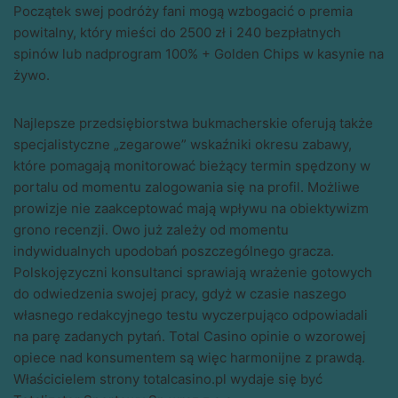
Początek swej podróży fani mogą wzbogacić o premia
powitalny, który mieści do 2500 zł i 240 bezpłatnych
spinów lub nadprogram 100% + Golden Chips w kasynie na
żywo.
Najlepsze przedsiębiorstwa bukmacherskie oferują także
specjalistyczne „zegarowe” wskaźniki okresu zabawy,
które pomagają monitorować bieżący termin spędzony w
portalu od momentu zalogowania się na profil. Możliwe
prowizje nie zaakceptować mają wpływu na obiektywizm
grono recenzji. Owo już zależy od momentu
indywidualnych upodobań poszczególnego gracza.
Polskojęzyczni konsultanci sprawiają wrażenie gotowych
do odwiedzenia swojej pracy, gdyż w czasie naszego
własnego redakcyjnego testu wyczerpująco odpowiadali
na parę zadanych pytań. Total Casino opinie o wzorowej
opiece nad konsumentem są więc harmonijne z prawdą.
Właścicielem strony totalcasino.pl wydaje się być