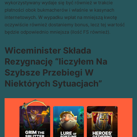
wykorzystywany wydaje się być również w trakcie
płatności obok bukmacherów i właśnie w kasynach
internetowych. W wypadku wpłat na mniejszą kwotę
oczywiście również dostaniemy bonus, lecz tej wartość
będzie odpowiednio mniejsza (ilość FS również).
Wiceminister Składa
Rezygnację “liczyłem Na
Szybsze Przebiegi W
Niektórych Sytuacjach”