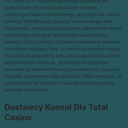
Od Czasu 2015 roku kalendarzowego współpracuje
spośród różnymi międzynarodowymi mediami,
relacjonując hazard internetowego, gry kasynowe i sektor
iGaming. Współpracując spośród wieloma ekspertami
branżowymi, stworzył przyjazną gwoli zawodników stronę
internetową, oferującą najcenniejsze wiadomości o
kasynach przez internet. Posiadamy nieodparte wrażenie,
że rynkowy monopol czyni, że owo przez internet kasyno
nie polepsza swej oferty, tylko od jakiegoś periodu stoi w
przysłowiowym obszarze. Jednocześnie wyjątkowo
chwalone są aczkolwiek bonusy powitalne oraz dostępne
rozrywki, a dokładniej katalogów ilość. Warto pamiętać, że
uprawnionymi do rozrywki w kasynie online są jedynie
jednostki pełnoletnie.
Dostawcy Konsol Dla Total
Casino