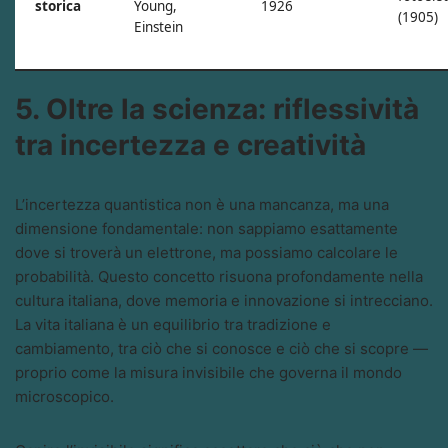
storica
Young,
1926
(1905)
Einstein
5. Oltre la scienza: riflessività
tra incertezza e creatività
L’incertezza quantistica non è una mancanza, ma una
dimensione fondamentale: non sappiamo esattamente
dove si troverà un elettrone, ma possiamo calcolare le
probabilità. Questo concetto risuona profondamente nella
cultura italiana, dove memoria e innovazione si intrecciano.
La vita italiana è un equilibrio tra tradizione e
cambiamento, tra ciò che si conosce e ciò che si scopre —
proprio come la misura invisibile che governa il mondo
microscopico.