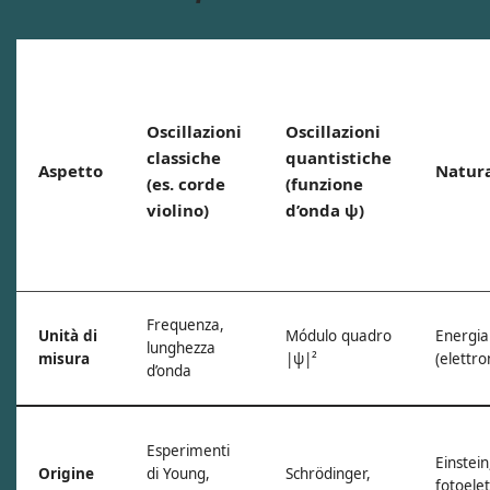
Oscillazioni
Oscillazioni
classiche
quantistiche
Aspetto
Natur
(es. corde
(funzione
violino)
d’onda ψ)
Frequenza,
Unità di
Módulo quadro
Energia
lunghezza
misura
|ψ|²
(elettro
d’onda
Esperimenti
Einstein
Origine
di Young,
Schrödinger,
fotoelet