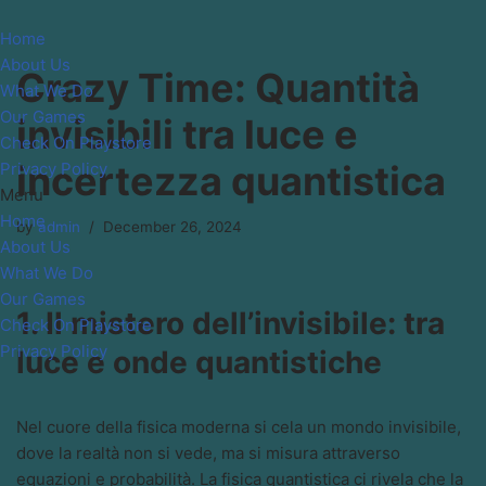
Home
Skip
About Us
Crazy Time: Quantità
to
What We Do
content
Our Games
invisibili tra luce e
Check On Playstore
incertezza quantistica
Privacy Policy
Menu
Home
by
admin
December 26, 2024
About Us
What We Do
Our Games
1. Il mistero dell’invisibile: tra
Check On Playstore
Privacy Policy
luce e onde quantistiche
Nel cuore della fisica moderna si cela un mondo invisibile,
dove la realtà non si vede, ma si misura attraverso
equazioni e probabilità. La fisica quantistica ci rivela che la