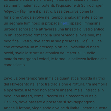
strumenti matematici potenti: l’equazione di Schrödinger,
ℏ∂ψ/∂t = Ĥψ, ne è il pilastro. Essa descrive come la
funzione d’onda evolve nel tempo, analogamente a come
un segnale luminoso si propaga
nello
spazio. Immagina
un’onda sonora che attraversa una finestra di vetro antico
in un laboratorio romano: la luce vi viaggia invisibile, ma
modifica il vetro, rivelando la sua presenza. Così, la luce
che attraversa un microscopio ottico, invisibile ai nostri
occhi, svela la struttura atomica dei materiali → dalla
materia emergono i colori, le forme, la bellezza italiana che
conosciamo.
L’evoluzione temporale in fisica quantistica ricorda il ritmo
del Novecento italiano: tra tradizione e rottura, tra memoria
e speranza. Il tempo non scorre lineare, ma si intreccia in
modi non lineari, come i ricordi di un racconto di Italo
Calvino, dove passato e presente si sovrappongono.
Anche il fotone, viaggiando a velocità limite, incarna questa