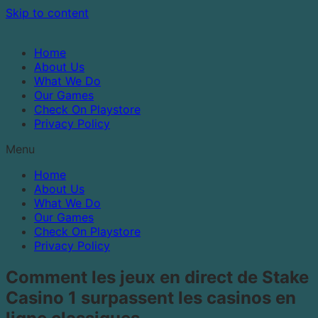
Skip to content
Home
About Us
What We Do
Our Games
Check On Playstore
Privacy Policy
Menu
Home
About Us
What We Do
Our Games
Check On Playstore
Privacy Policy
Comment les jeux en direct de Stake
Casino 1 surpassent les casinos en