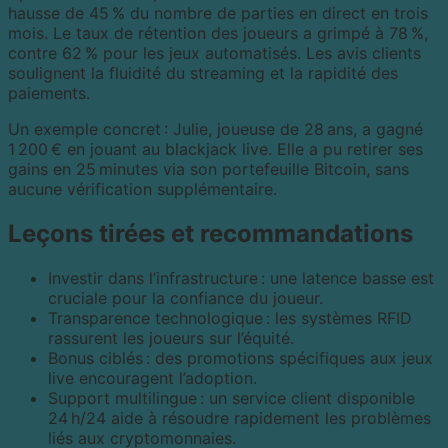
hausse de 45 % du nombre de parties en direct en trois
mois. Le taux de rétention des joueurs a grimpé à 78 %,
contre 62 % pour les jeux automatisés. Les avis clients
soulignent la fluidité du streaming et la rapidité des
paiements.
Un exemple concret : Julie, joueuse de 28 ans, a gagné
1 200 € en jouant au blackjack live. Elle a pu retirer ses
gains en 25 minutes via son portefeuille Bitcoin, sans
aucune vérification supplémentaire.
Leçons tirées et recommandations
Investir dans l’infrastructure : une latence basse est
cruciale pour la confiance du joueur.
Transparence technologique : les systèmes RFID
rassurent les joueurs sur l’équité.
Bonus ciblés : des promotions spécifiques aux jeux
live encouragent l’adoption.
Support multilingue : un service client disponible
24 h/24 aide à résoudre rapidement les problèmes
liés aux cryptomonnaies.