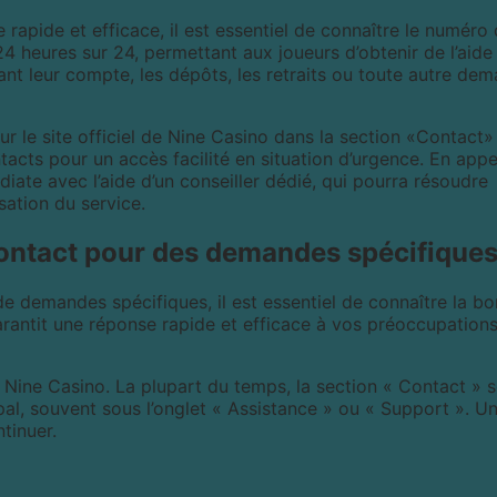
 rapide et efficace, il est essentiel de connaître le numéro
4 heures sur 24, permettant aux joueurs d’obtenir de l’aide
t leur compte, les dépôts, les retraits ou toute autre de
 le site officiel de Nine Casino dans la section «Contact»
tacts pour un accès facilité en situation d’urgence. En appe
ate avec l’aide d’un conseiller dédié, qui pourra résoudre
sation du service.
ontact pour des demandes spécifique
de demandes spécifiques, il est essentiel de connaître la b
rantit une réponse rapide et efficace à vos préoccupation
e Nine Casino. La plupart du temps, la section « Contact » 
pal, souvent sous l’onglet « Assistance » ou « Support ». U
tinuer.