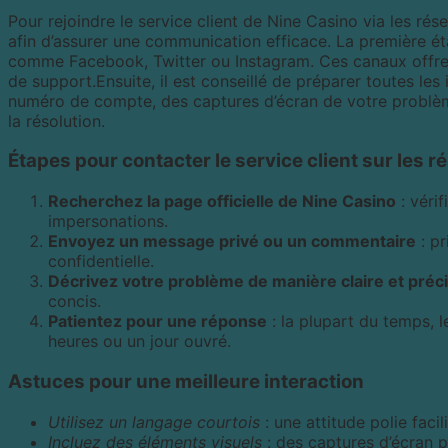
Pour rejoindre le service client de Nine Casino via les rés
afin d’assurer une communication efficace. La première étap
comme Facebook, Twitter ou Instagram. Ces canaux offrent
de support.Ensuite, il est conseillé de préparer toutes le
numéro de compte, des captures d’écran de votre problème,
la résolution.
Étapes pour contacter le service client sur les 
Recherchez la page officielle de Nine Casino
: vérif
impersonations.
Envoyez un message privé ou un commentaire
: pr
confidentielle.
Décrivez votre problème de manière claire et préc
concis.
Patientez pour une réponse
: la plupart du temps, 
heures ou un jour ouvré.
Astuces pour une meilleure interaction
Utilisez un langage courtois
: une attitude polie faci
Incluez des éléments visuels
: des captures d’écran p