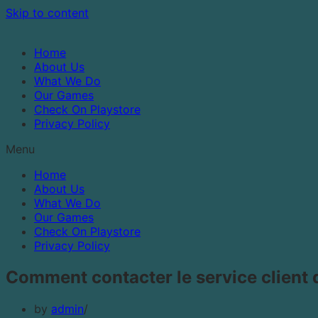
Skip to content
Home
About Us
What We Do
Our Games
Check On Playstore
Privacy Policy
Menu
Home
About Us
What We Do
Our Games
Check On Playstore
Privacy Policy
Comment contacter le service client 
by
admin