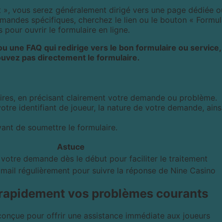
t », vous serez généralement dirigé vers une page dédiée o
mandes spécifiques, cherchez le lien ou le bouton « Formul
our ouvrir le formulaire en ligne.
 une FAQ qui redirige vers le bon formulaire ou service,
ouvez pas directement le formulaire.
res, en précisant clairement votre demande ou problème.
otre identifiant de joueur, la nature de votre demande, ains
vant de soumettre le formulaire.
Astuce
 votre demande dès le début pour faciliter le traitement
e mail régulièrement pour suivre la réponse de Nine Casino
e rapidement vos problèmes courants
conçue pour offrir une assistance immédiate aux joueurs