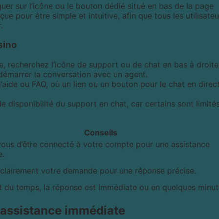
liquer sur l’icône ou le bouton dédié situé en bas de la page
ue pour être simple et intuitive, afin que tous les utilisateu
.
sino
, recherchez l’icône de support ou de chat en bas à droite
r démarrer la conversation avec un agent.
ide ou FAQ, où un lien ou un bouton pour le chat en direct
 de disponibilité du support en chat, car certains sont limité
Conseils
ous d’être connecté à votre compte pour une assistance
e.
clairement votre demande pour une réponse précise.
t du temps, la réponse est immédiate ou en quelques minut
 assistance immédiate