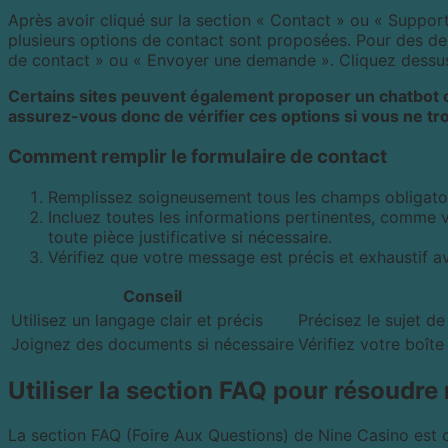
Après avoir cliqué sur la section « Contact » ou « Suppor
plusieurs options de contact sont proposées. Pour des de
de contact » ou « Envoyer une demande ». Cliquez dessus p
Certains sites peuvent également proposer un chatbot ou
assurez-vous donc de vérifier ces options si vous ne tr
Comment remplir le formulaire de contact
Remplissez soigneusement tous les champs obligatoi
Incluez toutes les informations pertinentes, comme v
toute pièce justificative si nécessaire.
Vérifiez que votre message est précis et exhaustif a
Conseil
Utilisez un langage clair et précis
Précisez le sujet de
Joignez des documents si nécessaire
Vérifiez votre boît
Utiliser la section FAQ pour résoudr
La section FAQ (Foire Aux Questions) de Nine Casino est 