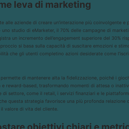
e leva di marketing
e alle aziende di creare un’interazione più coinvolgente e 
o uno studio di eMarketer, il 70% delle campagne di market
gistra un incremento dell’engagement superiore del 30% ri
proccio si basa sulla capacità di suscitare emozioni e stimol
ità che gli utenti completino azioni desiderate come l’iscriz
 permette di mantenere alta la fidelizzazione, poiché i gioch
 e reward-based, trasformando momenti di attesa o inattivi
 di settore, come il retail, i servizi finanziari e le piattafo
che questa strategia favorisce una più profonda relazione c
l valore di vita del cliente.
tare obiettivi chiari e metri