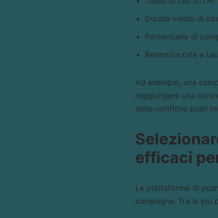
Tasso di clic (CTR)
Durata media di int
Percentuale di com
Retention rate e tas
Ad esempio, una camp
raggiungere una conver
delle notifiche push in
Selezionar
efficaci per
Le piattaforme di push 
campagna. Tra le più 