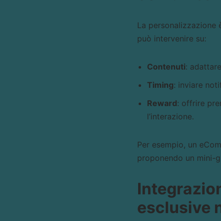
La personalizzazione è
può intervenire su:
Contenuti
: adattar
Timing
: inviare no
Reward
: offrire pr
l’interazione.
Per esempio, un eComme
proponendo un mini-gi
Integrazion
esclusive 