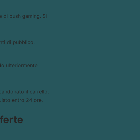
e di push gaming. Si
ti di pubblico.
ndo ulteriormente
andonato il carrello,
isto entro 24 ore.
ferte