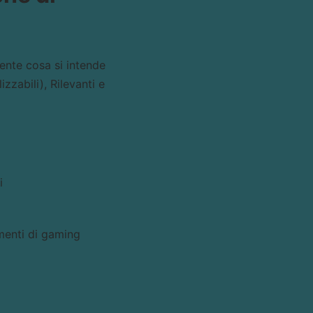
ente cosa si intende
zzabili), Rilevanti e
i
menti di gaming