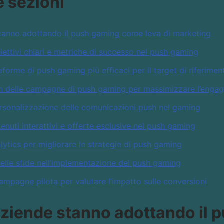
e sezioni
stanno adottando il push gaming come leva di marketing
ttivi chiari e metriche di successo nel push gaming
aforme di push gaming più efficaci per il target di riferimen
ign delle campagne di push gaming per massimizzare l’enga
ersonalizzazione delle comunicazioni push nel gaming
enuti interattivi e offerte esclusive nel push gaming
alytics per migliorare le strategie di push gaming
 delle sfide nell’implementazione del push gaming
mpagne pilota per valutare l’impatto sulle conversioni
aziende stanno adottando il 