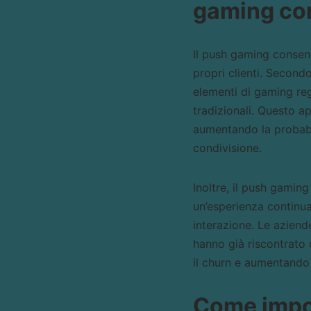
gaming com
Il push gaming consent
propri clienti. Second
elementi di gaming re
tradizionali. Questo ap
aumentando la probabil
condivisione.
Inoltre, il push gaming
un’esperienza continua
interazione. Le aziende
hanno già riscontrato 
il churn e aumentando i
Come impos