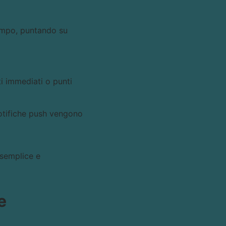
tempo, puntando su
ti immediati o punti
notifiche push vengono
 semplice e
e