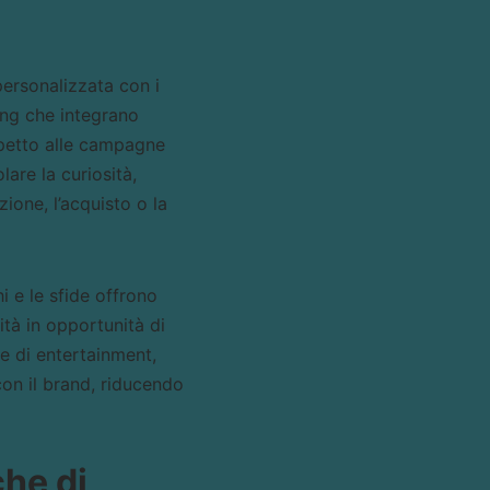
personalizzata con i
ing che integrano
spetto alle campagne
are la curiosità,
ione, l’acquisto o la
i e le sfide offrono
tà in opportunità di
rme di entertainment,
on il brand, riducendo
che di