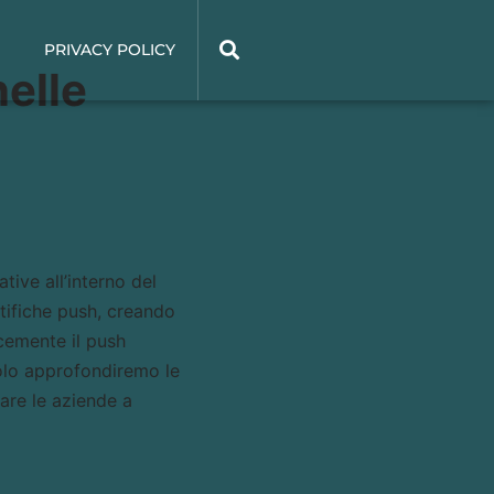
E
PRIVACY POLICY
elle
tive all’interno del
tifiche push, creando
cemente il push
colo approfondiremo le
tare le aziende a