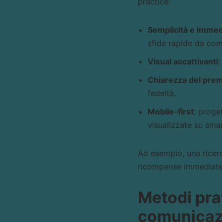
practice:
Semplicità e immed
sfide rapide da com
Visual accattivanti
:
Chiarezza dei prem
fedeltà.
Mobile-first
: proge
visualizzate su sma
Ad esempio, una ricerc
ricompense immediate 
Metodi prat
comunicaz