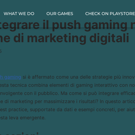
WHAT WE DO
OUR GAMES
CHECK ON PLAYSTOR
egrare il push gaming n
 di marketing digitali
5
h gaming
si è affermato come una delle strategie più innova
esta tecnica combina elementi di gaming interattivo con no
involgente con il pubblico. Ma come si può integrare effica
di marketing per massimizzare i risultati? In questo arti
best practice, supportate da dati e esempi concreti, per aiu
esta leva emergente.