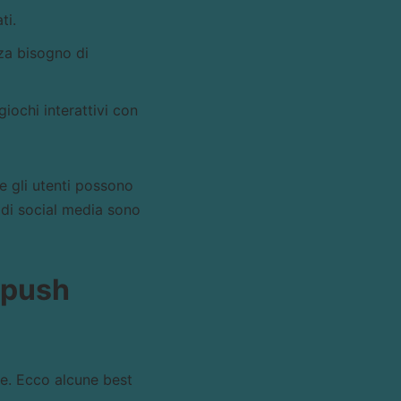
ti.
za bisogno di
iochi interattivi con
e gli utenti possono
 di social media sono
 push
te. Ecco alcune best