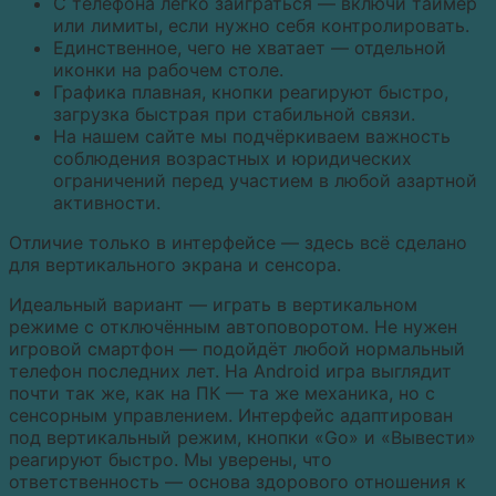
С телефона легко заиграться — включи таймер
или лимиты, если нужно себя контролировать.
Единственное, чего не хватает — отдельной
иконки на рабочем столе.
Графика плавная, кнопки реагируют быстро,
загрузка быстрая при стабильной связи.
На нашем сайте мы подчёркиваем важность
соблюдения возрастных и юридических
ограничений перед участием в любой азартной
активности.
Отличие только в интерфейсе — здесь всё сделано
для вертикального экрана и сенсора.
Идеальный вариант — играть в вертикальном
режиме с отключённым автоповоротом. Не нужен
игровой смартфон — подойдёт любой нормальный
телефон последних лет. На Android игра выглядит
почти так же, как на ПК — та же механика, но с
сенсорным управлением. Интерфейс адаптирован
под вертикальный режим, кнопки «Go» и «Вывести»
реагируют быстро. Мы уверены, что
ответственность — основа здорового отношения к