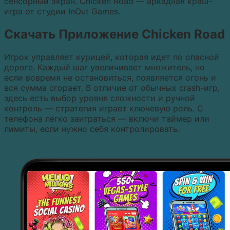
сенсорный экран. Chicken Road — аркадная краш-
игра от студии InOut Games.
Скачать Приложение Chicken Road
Игрок управляет курицей, которая идет по опасной
дороге. Каждый шаг увеличивает множитель, но
если вовремя не остановиться, появляется огонь и
вся сумма сгорает. В отличие от обычных crash-игр,
здесь есть выбор уровня сложности и ручной
контроль — стратегия играет ключевую роль. С
телефона легко заиграться — включи таймер или
лимиты, если нужно себя контролировать.