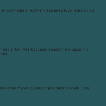
clər qoymaqla pinkoinlər qazanaraq loyal iştirakçı ola
 mərc şirkəti Azərbaycanın qanuni mərc bazarının
umdur.…
ləncələrinə məhdudiyyətsiz giriş təmin eləmək üçün