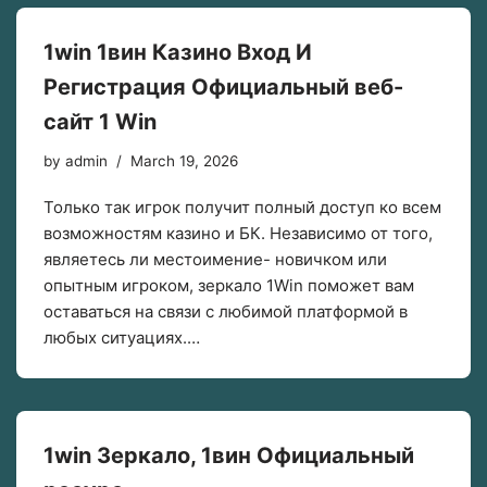
1win 1вин Казино Вход И
Регистрация Официальный веб-
сайт 1 Win
by
admin
March 19, 2026
Только так игрок получит полный доступ ко всем
возможностям казино и БК. Независимо от того,
являетесь ли местоимение- новичком или
опытным игроком, зеркало 1Win поможет вам
оставаться на связи с любимой платформой в
любых ситуациях.…
1win Зеркало, 1вин Официальный