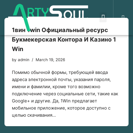
Skip
to
1вин 1win Официальный ресурс ️
content
Букмекерская Контора И Казино 1
Win
by
admin
March 19, 2026
Помимо обычной формы, требующей ввода
адреса электронной почты, указания пароля,
имени и фамилии, кроме того возможно
подключение через социальные сети, такие как
Google+ и другие. Да, 1Win предлагает
мобильное приложение, которое доступно с
целью скачивания…