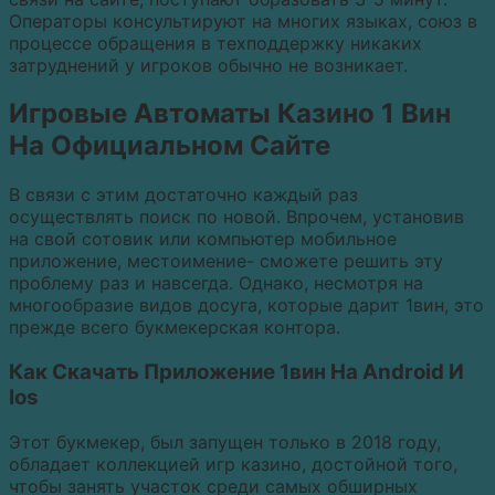
Операторы консультируют на многих языках, союз в
процессе обращения в техподдержку никаких
затруднений у игроков обычно не возникает.
Игровые Автоматы Казино 1 Вин
На Официальном Сайте
В связи с этим достаточно каждый раз
осуществлять поиск по новой. Впрочем, установив
на свой сотовик или компьютер мобильное
приложение, местоимение- сможете решить эту
проблему раз и навсегда. Однако, несмотря на
многообразие видов досуга, которые дарит 1вин, это
прежде всего букмекерская контора.
Как Скачать Приложение 1вин На Android И
Ios
Этот букмекер, был запущен только в 2018 году,
обладает коллекцией игр казино, достойной того,
чтобы занять участок среди самых обширных