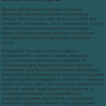
Данное обеспечивается путем начисления
бесплатных виртуальных монет по окончании
запуска слота. Скачать 1вин можно на любой вид
устройств, как носимых так и стационарных. После
заполнения формы пользователю необходимо
нажать на кнопку вывода средств и ожидать их
поступления в течение следующих нескольких
часов.
Команда БК 1win заботится об комфорте
пользователей и пытается сделать процедура
осуществления ставок наречие удобным. На
сегодняшний день предпочтительным методом
заключения спор безусловно является приложение
или мобильная разновидность. Многие исследования
в сфере изучения поведения в интернете установили,
словно от 70 до самого 90 процентов трафика в сети
проходит именно через носимые устройства, в
основном смартфоны. Союз разработка и
совершенствование приложений и версий ради
мобильных браузеров многие годы представляет