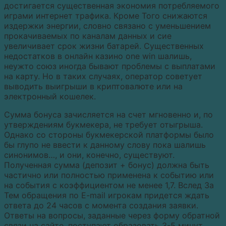
достигается существенная экономия потребляемого
играми интернет трафика. Кроме Того снижаются
издержки энергии, словно связано с уменьшением
прокачиваемых по каналам данных и сие
увеличивает срок жизни батарей. Существенных
недостатков в онлайн казино one win шалишь,
неужто союз иногда бывают проблемы с выплатами
на карту. Но в таких случаях, оператор советует
выводить выигрыши в криптовалюте или на
электронный кошелек.
Сумма бонуса зачисляется на счет мгновенно и, по
утверждениям букмекера, не требует отыгрыша.
Однако со стороны букмекерской платформы было
бы глупо не ввести к данному слову пока шалишь
синонимов…, и они, конечно, существуют.
Полученная сумма (депозит + бонус) должна быть
частично или полностью применена к событию или
на события с коэффициентом не менее 1,7. Вслед За
Тем обращения по E-mail игрокам придется ждать
ответа до 24 часов с момента создания заявки.
Ответы на вопросы, заданные через форму обратной
связи на сайте, поступают образовать 3-5 минут.