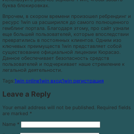
буква блокировках.
Впрочем, в скором времени произошел ребрендинг и
ресурс 1win ua расширился до самого полноценного
гемблинг портала. Благодаря этому, про сайт узнали
еще большей пользователей, которые впоследствии
превратились в постоянных клиентов. Одним изо
ключевых преимуществ 1win представляет собой
существование официальной лицензии Кюрасао.
Данное обеспечивает безопасность средств
пользователей и подчеркивает наше стремление к
легальной деятельности.
Tags:
1win online
1win вход
1win регистрация
Leave a Reply
Your email address will not be published.
Required fields
are marked
*
Name
*