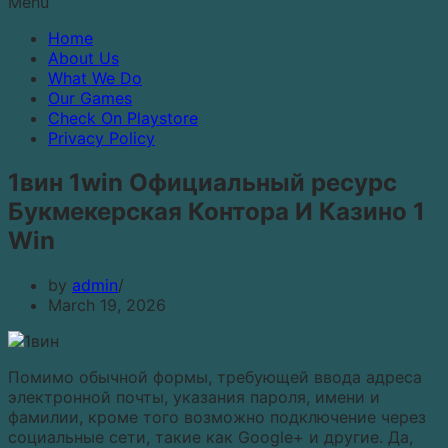
Menu
Home
About Us
What We Do
Our Games
Check On Playstore
Privacy Policy
1вин 1win Официальный ресурс ️
Букмекерская Контора И Казино 1
Win
by
admin
March 19, 2026
Помимо обычной формы, требующей ввода адреса
электронной почты, указания пароля, имени и
фамилии, кроме того возможно подключение через
социальные сети, такие как Google+ и другие. Да,