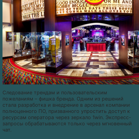
Следование трендам и пользовательским
пожеланиям – фишка бренда. Одним из решений
стала разработка и внедрение в арсенал компании
полноценного ПО, призванного упростить доступ к
ресурсам оператора через зеркало 1win. Экспресс-
запросы обрабатываются только через мгновенный
чат.