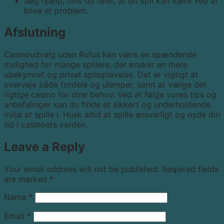
Søg hjælp, hvis du føler, at dit spil kan være ved at
blive et problem.
Afslutning
Casinoudvalg uden Rufus kan være en spændende
mulighed for mange spillere, der ønsker en mere
ubekymret og privat spiloplevelse. Det er vigtigt at
overveje både fordele og ulemper, samt at vælge det
rigtige casino for dine behov. Ved at følge vores tips og
anbefalinger kan du finde et sikkert og underholdende
miljø at spille i. Husk altid at spille ansvarligt og nyde din
tid i casinoets verden.
Leave a Reply
Your email address will not be published.
Required fields
are marked
*
Name
*
Email
*