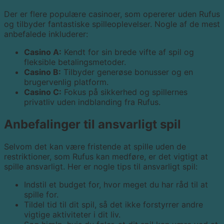
Der er flere populære casinoer, som opererer uden Rufus
og tilbyder fantastiske spilleoplevelser. Nogle af de mest
anbefalede inkluderer:
Casino A:
Kendt for sin brede vifte af spil og
fleksible betalingsmetoder.
Casino B:
Tilbyder generøse bonusser og en
brugervenlig platform.
Casino C:
Fokus på sikkerhed og spillernes
privatliv uden indblanding fra Rufus.
Anbefalinger til ansvarligt spil
Selvom det kan være fristende at spille uden de
restriktioner, som Rufus kan medføre, er det vigtigt at
spille ansvarligt. Her er nogle tips til ansvarligt spil:
Indstil et budget for, hvor meget du har råd til at
spille for.
Tildel tid til dit spil, så det ikke forstyrrer andre
vigtige aktiviteter i dit liv.