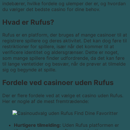
indebærer, hvilke fordele og ulemper der er, og hvordan
du vælger det bedste casino for dine behov.
Hvad er Rufus?
Rufus er en platform, der bruges af mange casinoer til at
registrere spillere og deres aktivitet. Det kan dog føre til
restriktioner for spillere, især når det kommer til at
verificere identitet og aldersgrænser. Dette er noget,
som mange spillere finder udfordrende, da det kan føre
til lange ventetider og besvær, når de prøver at tilmelde
sig og begynde at spille.
Fordele ved casinoer uden Rufus
Der er flere fordele ved at vælge et casino uden Rufus.
Her er nogle af de mest fremtrædende:
Hurtigere tilmelding:
Uden Rufus platformen er