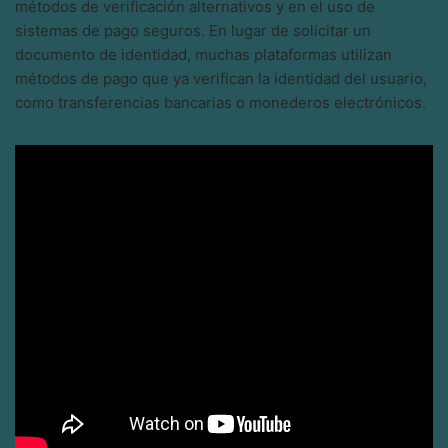
métodos de verificación alternativos y en el uso de
sistemas de pago seguros. En lugar de solicitar un
documento de identidad, muchas plataformas utilizan
métodos de pago que ya verifican la identidad del usuario,
como transferencias bancarias o monederos electrónicos.