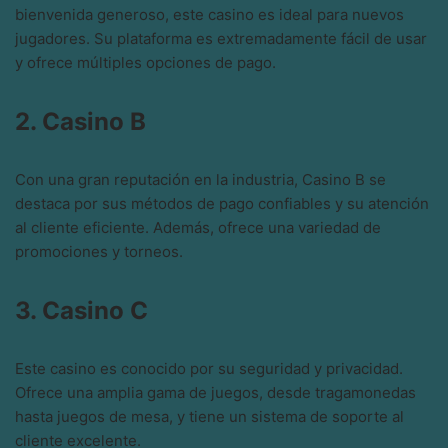
bienvenida generoso, este casino es ideal para nuevos
jugadores. Su plataforma es extremadamente fácil de usar
y ofrece múltiples opciones de pago.
2. Casino B
Con una gran reputación en la industria, Casino B se
destaca por sus métodos de pago confiables y su atención
al cliente eficiente. Además, ofrece una variedad de
promociones y torneos.
3. Casino C
Este casino es conocido por su seguridad y privacidad.
Ofrece una amplia gama de juegos, desde tragamonedas
hasta juegos de mesa, y tiene un sistema de soporte al
cliente excelente.