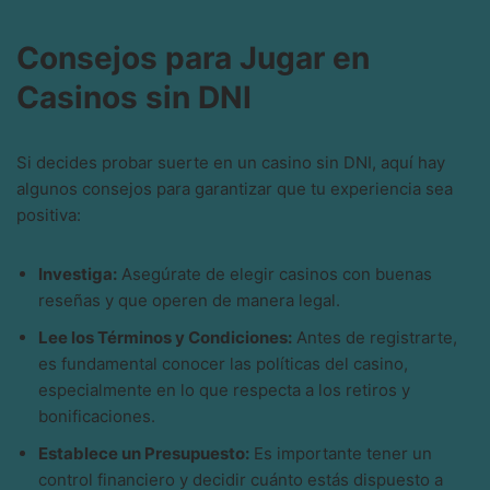
Consejos para Jugar en
Casinos sin DNI
Si decides probar suerte en un casino sin DNI, aquí hay
algunos consejos para garantizar que tu experiencia sea
positiva:
Investiga:
Asegúrate de elegir casinos con buenas
reseñas y que operen de manera legal.
Lee los Términos y Condiciones:
Antes de registrarte,
es fundamental conocer las políticas del casino,
especialmente en lo que respecta a los retiros y
bonificaciones.
Establece un Presupuesto:
Es importante tener un
control financiero y decidir cuánto estás dispuesto a