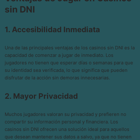
sin DNI
1. Accesibilidad Inmediata
Una de las principales ventajas de los casinos sin DNI es la
capacidad de comenzar a jugar de inmediato. Los
jugadores no tienen que esperar días o semanas para que
su identidad sea verificada, lo que significa que pueden
disfrutar de la acción sin demoras innecesarias.
2. Mayor Privacidad
Muchos jugadores valoran su privacidad y prefieren no
compartir su información personal y financiera. Los
casinos sin DNI ofrecen una solución ideal para aquellos
que desean mantener sus datos a salvo, ya que no tienen