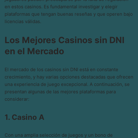
en estos casinos. Es fundamental investigar y elegir
plataformas que tengan buenas reseñas y que operen bajo
licencias válidas.
Los Mejores Casinos sin DNI
en el Mercado
El mercado de los casinos sin DNI está en constante
crecimiento, y hay varias opciones destacadas que ofrecen
una experiencia de juego excepcional. A continuación, se
presentan algunas de las mejores plataformas para
considerar:
1. Casino A
Con una amplia selección de juegos y un bono de