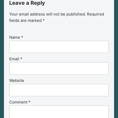
Leave a Reply
Your email address will not be published.
Required
fields are marked
*
Name
*
Email
*
Website
Comment
*