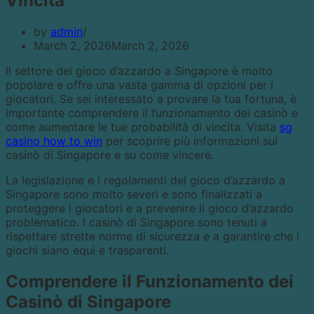
Vincita
by
admin
March 2, 2026
March 2, 2026
Il settore del gioco d’azzardo a Singapore è molto
popolare e offre una vasta gamma di opzioni per i
giocatori. Se sei interessato a provare la tua fortuna, è
importante comprendere il funzionamento dei casinò e
come aumentare le tue probabilità di vincita. Visita
sg
casino how to win
per scoprire più informazioni sui
casinò di Singapore e su come vincere.
La legislazione e i regolamenti del gioco d’azzardo a
Singapore sono molto severi e sono finalizzati a
proteggere i giocatori e a prevenire il gioco d’azzardo
problematico. I casinò di Singapore sono tenuti a
rispettare strette norme di sicurezza e a garantire che i
giochi siano equi e trasparenti.
Comprendere il Funzionamento dei
Casinò di Singapore