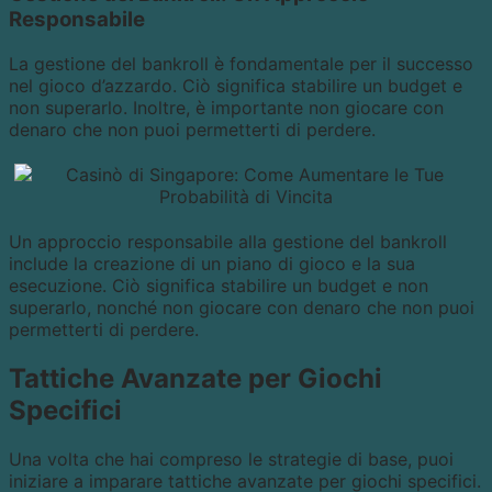
Responsabile
La gestione del bankroll è fondamentale per il successo
nel gioco d’azzardo. Ciò significa stabilire un budget e
non superarlo. Inoltre, è importante non giocare con
denaro che non puoi permetterti di perdere.
Un approccio responsabile alla gestione del bankroll
include la creazione di un piano di gioco e la sua
esecuzione. Ciò significa stabilire un budget e non
superarlo, nonché non giocare con denaro che non puoi
permetterti di perdere.
Tattiche Avanzate per Giochi
Specifici
Una volta che hai compreso le strategie di base, puoi
iniziare a imparare tattiche avanzate per giochi specifici.