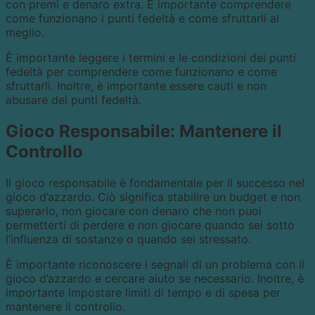
con premi e denaro extra. È importante comprendere
come funzionano i punti fedeltà e come sfruttarli al
meglio.
È importante leggere i termini e le condizioni dei punti
fedeltà per comprendere come funzionano e come
sfruttarli. Inoltre, è importante essere cauti e non
abusare dei punti fedeltà.
Gioco Responsabile: Mantenere il
Controllo
Il gioco responsabile è fondamentale per il successo nel
gioco d’azzardo. Ciò significa stabilire un budget e non
superarlo, non giocare con denaro che non puoi
permetterti di perdere e non giocare quando sei sotto
l’influenza di sostanze o quando sei stressato.
È importante riconoscere i segnali di un problema con il
gioco d’azzardo e cercare aiuto se necessario. Inoltre, è
importante impostare limiti di tempo e di spesa per
mantenere il controllo.