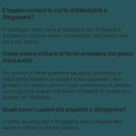
È legale contare le carte al blackjack a
Singapore?
Il conteggio delle carte al blackjack non è illegale a
Singapore, ma può essere considerato una pratica non
etica dai casinò.
Come posso evitare di farmi prendere dal gioco
d’azzardo?
Per evitare di farmi prendere dal gioco d’azzardo, è
importante stabilire un budget e non superarlo, non
giocare con denaro che non puoi permetterti di perdere
e non giocare quando sei sotto l’influenza di sostanze o
quando sei stressato.
Quali sono i casinò più popolari a Singapore?
I casinò più popolari a Singapore sono il Marina Bay
Sands e il Resorts World Sentosa.