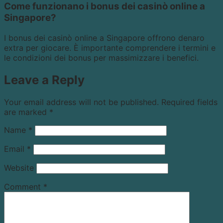
Come funzionano i bonus dei casinò online a
Singapore?
I bonus dei casinò online a Singapore offrono denaro
extra per giocare. È importante comprendere i termini e
le condizioni dei bonus per massimizzare i benefici.
Leave a Reply
Your email address will not be published.
Required fields
are marked
*
Name
*
Email
*
Website
Comment
*