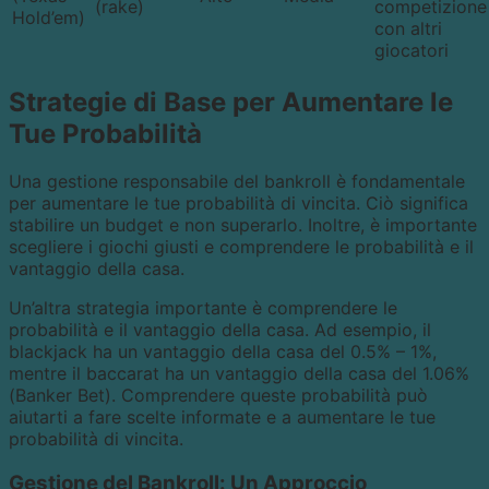
(rake)
competizione
Hold’em)
con altri
giocatori
Strategie di Base per Aumentare le
Tue Probabilità
Una gestione responsabile del bankroll è fondamentale
per aumentare le tue probabilità di vincita. Ciò significa
stabilire un budget e non superarlo. Inoltre, è importante
scegliere i giochi giusti e comprendere le probabilità e il
vantaggio della casa.
Un’altra strategia importante è comprendere le
probabilità e il vantaggio della casa. Ad esempio, il
blackjack ha un vantaggio della casa del 0.5% – 1%,
mentre il baccarat ha un vantaggio della casa del 1.06%
(Banker Bet). Comprendere queste probabilità può
aiutarti a fare scelte informate e a aumentare le tue
probabilità di vincita.
Gestione del Bankroll: Un Approccio