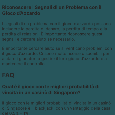
Riconoscere i Segnali di un Problema con il
Gioco d’Azzardo
I segnali di un problema con il gioco d’azzardo possono
includere la perdita di denaro, la perdita di tempo e la
perdita di relazioni. È importante riconoscere questi
segnali e cercare aiuto se necessario.
È importante cercare aiuto se si verificano problemi con
il gioco d’azzardo. Ci sono molte risorse disponibili per
aiutare i giocatori a gestire il loro gioco d’azzardo e a
mantenere il controllo.
FAQ
Qual è il gioco con le migliori probabilità di
vincita in un casinò di Singapore?
Il gioco con le migliori probabilità di vincita in un casinò
di Singapore è il blackjack, con un vantaggio della casa
del 0.5% – 1%.