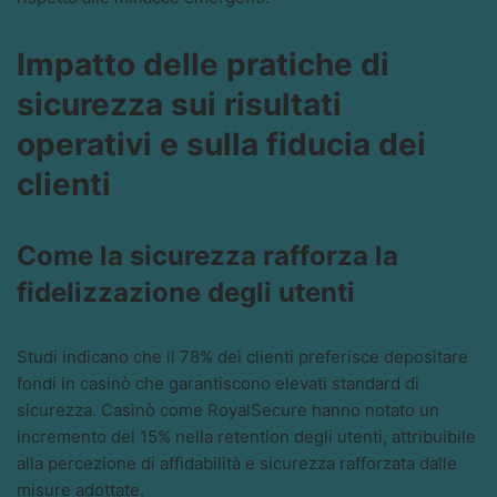
Impatto delle pratiche di
sicurezza sui risultati
operativi e sulla fiducia dei
clienti
Come la sicurezza rafforza la
fidelizzazione degli utenti
Studi indicano che il 78% dei clienti preferisce depositare
fondi in casinò che garantiscono elevati standard di
sicurezza. Casinò come RoyalSecure hanno notato un
incremento del 15% nella retention degli utenti, attribuibile
alla percezione di affidabilità e sicurezza rafforzata dalle
misure adottate.