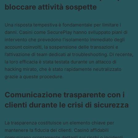
bloccare attività sospette
Una risposta tempestiva è fondamentale per limitare i
danni. Casini come SecurePlay hanno sviluppato piani di
intervento che prevedono l’isolamento immediato degli
account coinvolti, la sospensione delle transazioni e
l’attivazione di team dedicati al troubleshooting. Di recente,
la loro efficacia è stata testata durante un attacco di
hacking mirato, che è stato rapidamente neutralizzato
grazie a queste procedure.
Comunicazione trasparente con i
clienti durante le crisi di sicurezza
La trasparenza costituisce un elemento chiave per
mantenere la fiducia dei clienti. Casinò affidabili
comunicano prontamente dettagli sui rischi o incidenti