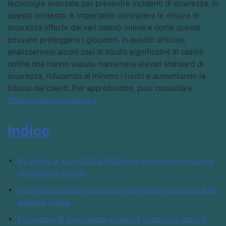
tecnologie avanzate per prevenire incidenti di sicurezza. In
questo contesto, è importante conoscere le misure di
sicurezza offerte dai vari casinò online e come queste
possano proteggere i giocatori. In questo articolo,
analizzeremo alcuni casi di studio significativi di casinò
online che hanno saputo mantenere elevati standard di
sicurezza, riducendo al minimo i rischi e aumentando la
fiducia dei clienti. Per approfondire, puoi consultare
https://goldzino-casino.it
.
Indice
Strategie di sicurezza adottate per prevenire violazioni
nei depositi casinò
Innovazioni tecnologiche che rafforzano la sicurezza nei
depositi online
Procedure di emergenza e piani di risposta in caso di