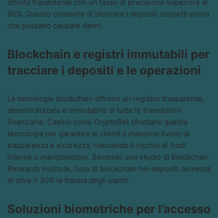
attività fraudolente con un tasso di precisione superiore al
95%. Questo consente di bloccare i depositi sospetti prima
che possano causare danni.
Blockchain e registri immutabili per
tracciare i depositi e le operazioni
Le tecnologie blockchain offrono un registro trasparente,
decentralizzato e immutabile di tutte le transazioni
finanziarie. Casinò come CryptoBet sfruttano questa
tecnologia per garantire ai clienti il massimo livello di
trasparenza e sicurezza, riducendo il rischio di frodi
interne o manipolazioni. Secondo uno studio di Blockchain
Research Institute, l’uso di blockchain nei depositi aumenta
di oltre il 30% la fiducia degli utenti.
Soluzioni biometriche per l’accesso