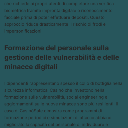
che richiede ai propri utenti di completare una verifica
biometrica tramite impronta digitale o riconoscimento
facciale prima di poter effettuare depositi. Questo
approccio riduce drasticamente il rischio di frodi e
impersonificazioni.
Formazione del personale sulla
gestione delle vulnerabilità e delle
minacce digitali
I dipendenti rappresentano spesso il collo di bottiglia nella
sicurezza informatica. Casinò che investono nella
formazione sulle vulnerabilità, social engineering e
aggiornamenti sulle nuove minacce sono più resilienti. Il
caso di CasinòSafe dimostra come programmi di
formazione periodici e simulazioni di attacco abbiano
migliorato la capacità del personale di individuare e