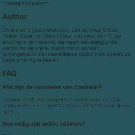
**betaalmethoden**.
Author
Dit artikel is geschreven door Jan de Vries, Online
Casino Expert en Gokadviseur met meer dan 10 jaar
ervaring in de industrie. Jan heeft een diepgaande
kennis van de online casino markt en heeft
samengewerkt met verschillende casino’s om spelers de
beste ervaring te bieden.
FAQ
Wat zijn de voordelen van Cashwin?
Cashwin biedt een competitief spelaanbod, een 24/7
klantenservice en een 100% bonus tot €200 voor nieuwe
spelers.
Hoe veilig zijn online casino’s?