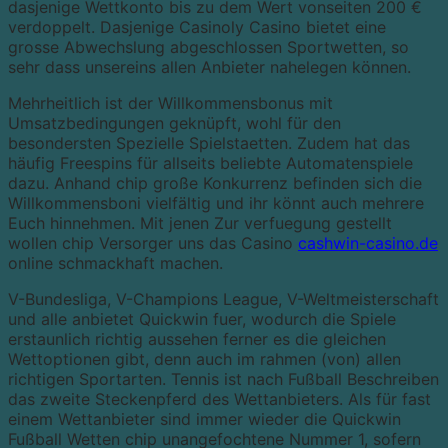
dasjenige Wettkonto bis zu dem Wert vonseiten 200 €
verdoppelt. Dasjenige Casinoly Casino bietet eine
grosse Abwechslung abgeschlossen Sportwetten, so
sehr dass unsereins allen Anbieter nahelegen können.
Mehrheitlich ist der Willkommensbonus mit
Umsatzbedingungen geknüpft, wohl für den
besondersten Spezielle Spielstaetten. Zudem hat das
häufig Freespins für allseits beliebte Automatenspiele
dazu. Anhand chip große Konkurrenz befinden sich die
Willkommensboni vielfältig und ihr könnt auch mehrere
Euch hinnehmen. Mit jenen Zur verfuegung gestellt
wollen chip Versorger uns das Casino
cashwin-casino.de
online schmackhaft machen.
V-Bundesliga, V-Champions League, V-Weltmeisterschaft
und alle anbietet Quickwin fuer, wodurch die Spiele
erstaunlich richtig aussehen ferner es die gleichen
Wettoptionen gibt, denn auch im rahmen (von) allen
richtigen Sportarten. Tennis ist nach Fußball Beschreiben
das zweite Steckenpferd des Wettanbieters. Als für fast
einem Wettanbieter sind immer wieder die Quickwin
Fußball Wetten chip unangefochtene Nummer 1, sofern