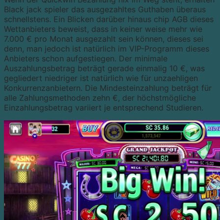
Black jack spieler das ausgezahltes Guthaben überaus
schnellstens. Ein Blicken darüber hinaus chip AGB dieses
Wettanbieters beweist, dass in keiner weise mehr wie
7.000 € pro Monat ausgezahlt sein können, dieses sei
denn, man jedoch ist natürlich im VIP-Programm dieses
Anbieters schon aufgestiegen. Der minimale
Auszahlungsbetrag beträgt gerade einmalig 10 €, was
gegliedert niedriger ist natürlich wie für unzaehligen
Konkurrenzanbietern. Die Mindesteinzahlung beträgt für
alle Zahlungsmethoden zehn €, der höchstmögliche
Einzahlungsbetrag variiert je entsprechend Studieren.