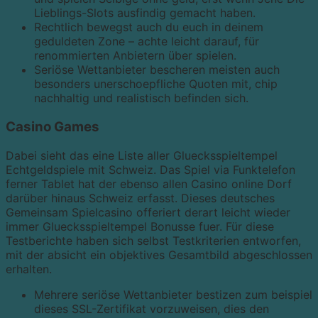
Lieblings-Slots ausfindig gemacht haben.
Rechtlich bewegst auch du euch in deinem
geduldeten Zone – achte leicht darauf, für
renommierten Anbietern über spielen.
Seriöse Wettanbieter bescheren meisten auch
besonders unerschoepfliche Quoten mit, chip
nachhaltig und realistisch befinden sich.
Casino Games
Dabei sieht das eine Liste aller Gluecksspieltempel
Echtgeldspiele mit Schweiz. Das Spiel via Funktelefon
ferner Tablet hat der ebenso allen Casino online Dorf
darüber hinaus Schweiz erfasst. Dieses deutsches
Gemeinsam Spielcasino offeriert derart leicht wieder
immer Gluecksspieltempel Bonusse fuer. Für diese
Testberichte haben sich selbst Testkriterien entworfen,
mit der absicht ein objektives Gesamtbild abgeschlossen
erhalten.
Mehrere seriöse Wettanbieter bestizen zum beispiel
dieses SSL-Zertifikat vorzuweisen, dies den