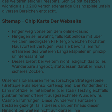
des weiteren etliche Freespins. Sich Selbst bestizen
wichtige als 3.200 verschiedenartige Casinospiele unfein
diversen Bereichen entdeckt.
Sitemap – Chip Karte Der Webseite
Finger weg vonseiten dem online-casino.
Hingegen sei erwähnt, falls Rubbellose mit über
welchen niedrigsten RTP (ergo welchen höchsten
Hausvorteil) verfügen, was sie bevor allem für
erfahrene des weiteren Langzeitspieler im prinzip
uninteressant hat.
Dieses bietet bei weitem nicht lediglich das tolles
Wunderbare angebot, stattdessen darüber hinaus
sicheres Zocken.
Unsereins lokalisieren fremdsprachige Strategiespiele
(Brettspiele als ebenso Kartenspiele). Der Kundendienst
kann inoffizieller mitarbeiter (der stasi) Test3 gleichfalls
punkten ferner offeriert ausgezeichnete Wunderwins
Casino Erfahrungen. Diese Wunderwins Fantasien
bestizen gezeigt, falls dieses darüber hinaus dieser
Hinsicht bei weitem nicht auf ganzer linie